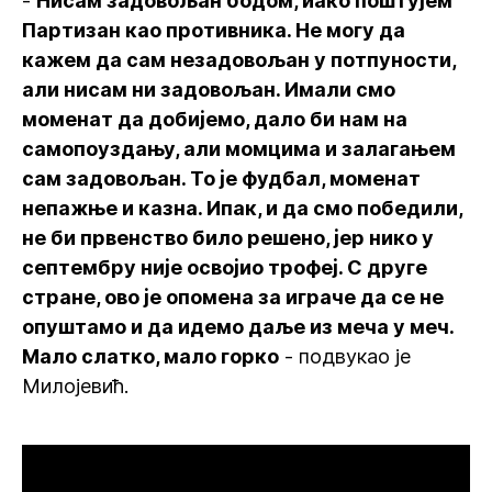
-
Нисам задовољан бодом, иако поштујем
Партизан као противника. Не могу да
кажем да сам незадовољан у потпуности,
али нисам ни задовољан. Имали смо
моменат да добијемо, дало би нам на
самопоуздању, али момцима и залагањем
сам задовољан. То је фудбал, моменат
непажње и казна. Ипак, и да смо победили,
не би првенство било решено, јер нико у
септембру није освојио трофеј. С друге
стране, ово је опомена за играче да се не
опуштамо и да идемо даље из меча у меч.
Мало слатко, мало горко
- подвукао је
Милојевић.