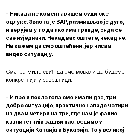
-
Никада не коментаришем судијске
одлуке. Звао га је ВАР, размишљао је дуго,
и верујем у то да ако има правде, онда се
све изједначи. Некад вас оштете, некад не.
Не кажем да смо оштећени, јер нисам
видео ситуацију.
Сматра Милојевић да смо морали да будемо
конкретнији у завршници.
-
И пре и после гола смо имали две, три
добре ситуације, практично нападе четири
на два и четири на три, где нам је фалио
квалитетнији задњи пас, рецимо у
ситуацији Катаија и Букарија. То у великој