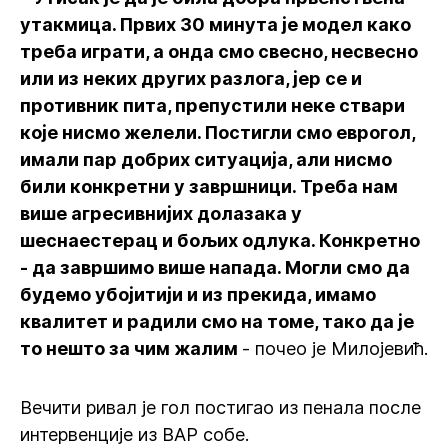
утакмица. Првих 30 минута је модел како
треба играти, а онда смо свесно, несвесно
или из неких других разлога, јер се и
противник пита, препустили неке ствари
које нисмо желели. Постигли смо еврогол,
имали пар добрих ситуација, али нисмо
били конкретни у завршници. Треба нам
више агресивнијих долазака у
шеснаестерац и бољих одлука. Конкретно
- да завршимо више напада. Могли смо да
будемо убојитији и из прекида, имамо
квалитет и радили смо на томе, тако да је
то нешто за чим жалим
- почео је Милојевић.
Вечити ривал је гол постигао из пенала после
интервенције из ВАР собе.