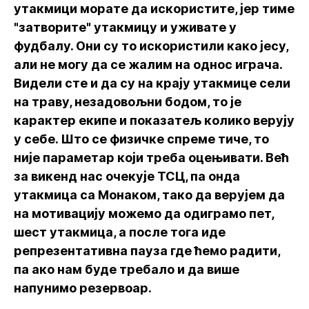
утакмици морате да искористите, јер тиме
"затворите" утакмицу и уживате у
фудбалу. Они су то искористили како јесу,
али не могу да се жалим на однос играча.
Видели сте и да су на крају утакмице сели
на траву, незадовољни бодом, то је
карактер екипе и показатељ колико верују
у себе. Што се физичке спреме тиче, то
није параметар који треба оцењивати. Већ
за викенд нас очекује ТСЦ, па онда
утакмица са Монаком, тако да верујем да
на мотивацију можемо да одиграмо пет,
шест утакмица, а после тога иде
репрезентативна пауза где ћемо радити,
па ако нам буде требало и да више
напунимо резервоар.