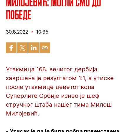
Милојевић: Могли смо до
победе
30.8.2022
10:35
Утакмица 168. вечитог дербија
завршена је резултатом 1:1, а утиске
после утакмице деветог кола
Суперлиге Србије изнео је шеф
стручног штаба нашег тима Милош
Милојевић.
-
Утисак је да је била добра првенствена