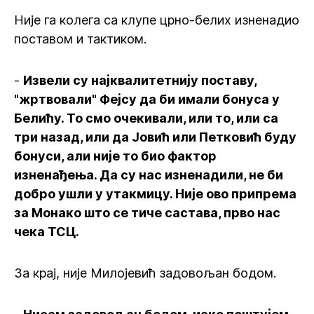
Није га колега са клупе црно-белих изненадио
поставом и тактиком.
-
Извели су најквалитетнију поставу,
"жртвовали" Фејсу да би имали бонуса у
Белићу. То смо очекивали, или то, или са
три назад, или да Јовић или Петковић буду
бонуси, али није то био фактор
изненађења. Да су нас изненадили, не би
добро ушли у утакмицу. Није ово припрема
за Монако што се тиче састава, прво нас
чека ТСЦ.
За крај, није Милојевић задовољан бодом.