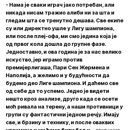
- Нама је сваки играч јако потребан, али
никада нисам тражио алиби ни за шта и
гледам шта се тренутно дешава. Све екипе
су или директно ушле у Лигу шампиона,
или после плеј-офа, ми смо једина која је
од првог кола дошла до групне фазе.
Једноставно, и ова година је за нас велико
искуство, јер играмо против
премијерлигаша, Пари Сен Жермена и
Наполија, а желимо и у будућности да
будемо део Лиге шампиона. И даћемо све
од себе да то успемо. Једно је видети
нешто кроз анализе, друго када се осети
моћ ривала на терену, а наши противници у
групи су фантастични једном речју. Имају
све, и брзину и технику, и после оваквих