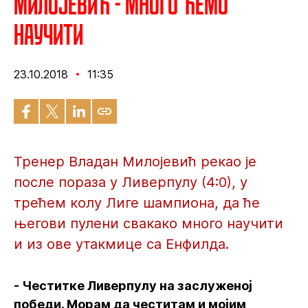
Милојевић - Много ћемо
научити
23.10.2018
11:35
Тренер Владан Милојевић рекао је
после пораза у Ливерпулу (4:0), у
трећем колу Лиге шампиона, да ће
његови пулени свакако много научити
и из ове утакмице са Енфилда.
- Честитке Ливерпулу на заслуженој
победи. Морам да честитам и мојим