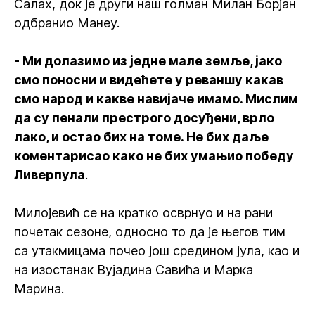
Салах, док је други наш голман Милан Борјан
одбранио Манеу.
- Ми долазимо из једне мале земље, јако
смо поносни и видећете у реваншу какав
смо народ и какве навијаче имамо. Мислим
да су пенали престрого досуђени, врло
лако, и остао бих на томе. Не бих даље
коментарисао како не бих умањио победу
Ливерпула
.
Милојевић се на кратко осврнуо и на рани
почетак сезоне, односно то да је његов тим
са утакмицама почео још средином јула, као и
на изостанак Вујадина Савића и Марка
Марина.