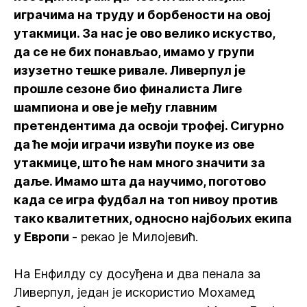
играчима на труду и борбености на овој
утакмици. За нас је ово велико искуство,
да се не бих понављао, имамо у групи
изузетно тешке ривале. Ливерпул је
прошле сезоне био финалиста Лиге
шампиона и ове је међу главним
претендентима да освоји трофеј. Сигурно
да ће моји играчи извући поуке из ове
утакмице, што ће нам много значити за
даље. Имамо шта да научимо, поготово
када се игра фудбал на топ нивоу против
тако квалитетних, односно најбољих екипа
у Европи
- рекао је Милојевић.
На Енфилду су досуђена и два пенала за
Ливерпул, један је искористио Мохамед