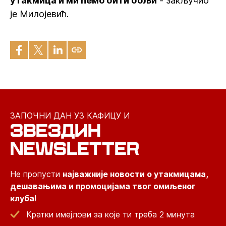
утакмица и ми ћемо бити бољи
- закључио
је Милојевић.
ЗАПОЧНИ ДАН УЗ КАФИЦУ И
ЗВЕЗДИН
NEWSLETTER
Не пропусти
најважније новости о утакмицама,
дешавањима и промоцијама твог омиљеног
клуба
!
Кратки имејлови за које ти треба 2 минута