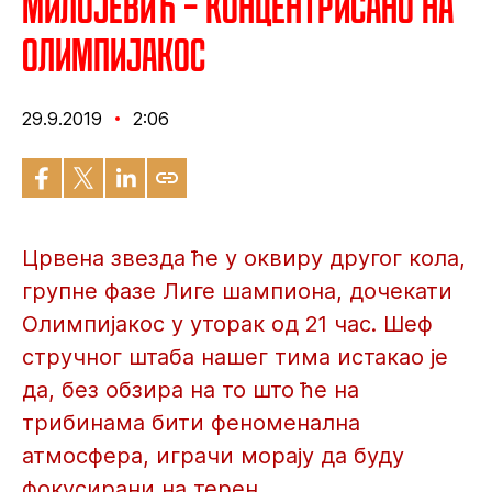
Милојевић – Концентрисано на
Олимпијакос
29.9.2019
2:06
Црвена звезда ће у оквиру другог кола,
групне фазе Лиге шампиона, дочекати
Олимпијакос у уторак од 21 час. Шеф
стручног штаба нашег тима истакао је
да, без обзира на то што ће на
трибинама бити феноменална
атмосфера, играчи морају да буду
фокусирани на терен.