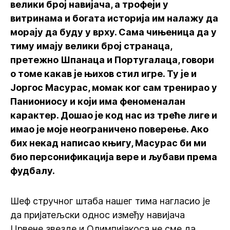
велики број навијача, а трофеји у
витринама и богата историја им налажу да
морају да буду у врху. Сама чињеница да у
тиму имају велики број странаца,
претежно Шпанаца и Португалаца, говори
о томе какав је њихов стил игре. Ту је и
Јоргос Масурас, момак ког сам тренирао у
Паниониосу и који има феноменалан
карактер. Дошао је код нас из треће лиге и
имао је моје неограничено поверење. Ако
бих некад написао књигу, Масурас би ми
био персонификација вере и љубави према
фудбалу.
Шеф стручног штаба нашег тима нагласио је
да пријатељски однос између навијача
Црвене звезде и Олимпијакоса не сме да