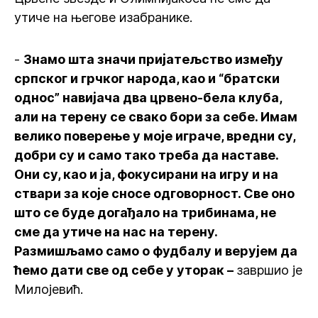
утиче на његове изабранике.
-
Знамо шта значи пријатељство између
српског и грчког народа, као и “братски
однос” навијача два црвено-бела клуба,
али на терену се свако бори за себе. Имам
велико поверење у моје играче, вредни су,
добри су и само тако треба да наставе.
Они су, као и ја, фокусирани на игру и на
ствари за које сносе одговорност. Све оно
што се буде догађало на трибинама, не
сме да утиче на нас на терену.
Размишљамо само о фудбалу и верујем да
ћемо дати све од себе у уторак –
завршио је
Милојевић.