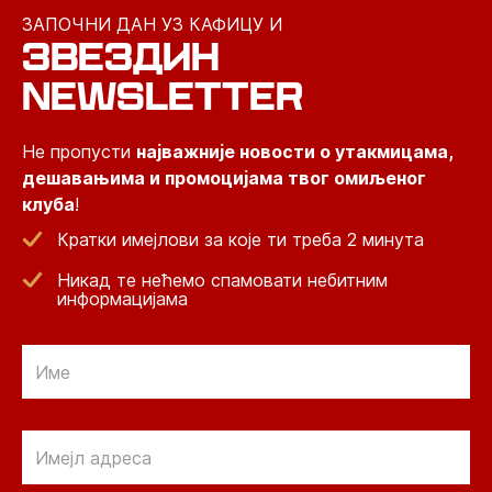
ЗАПОЧНИ ДАН УЗ КАФИЦУ И
ЗВЕЗДИН
NEWSLETTER
Не пропусти
најважније новости о утакмицама,
дешавањима и промоцијама твог омиљеног
клуба
!
Кратки имејлови за које ти треба 2 минута
Никад те нећемо спамовати небитним
информацијама
Email
Email