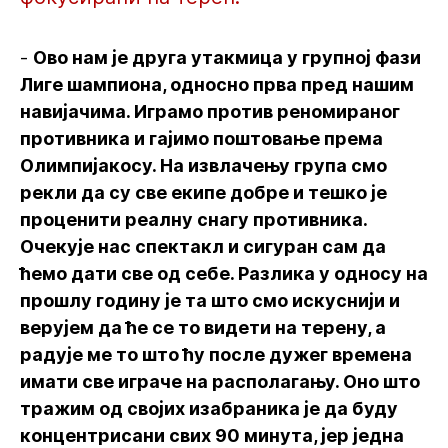
-
Ово нам је друга утакмица у групној фази
Лиге шампиона, односно прва пред нашим
навијачима. Играмо против реномираног
противника и гајимо поштовање према
Олимпијакосу. На извлачењу група смо
рекли да су све екипе добре и тешко је
проценити реалну снагу противника.
Очекује нас спектакл и сигуран сам да
ћемо дати све од себе. Разлика у односу на
прошлу годину је та што смо искуснији и
верујем да ће се то видети на терену, а
радује ме то што ћу после дужег времена
имати све играче на располагању. Оно што
тражим од својих изабраника је да буду
концентрисани свих 90 минута, јер једна