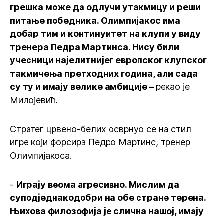
грешка може да одлучи утакмицу и реши
питање победника. Олимпијакос има
добар тим и континуитет на клупи у виду
тренера Педра Мартинса. Нису били
учесници најелитнијег европског клупског
такмичења претходних година, али сада
су ту и имају велике амбиције –
рекао је
Милојевић.
Стратег црвено-белих осврнуо се на стил
игре који форсира Педро Мартинс, тренер
Олимпијакоса.
-
Играју веома агресивно. Мислим да
суподједнакодобри на обе стране терена.
Њихова филозофија је слична нашој, имају