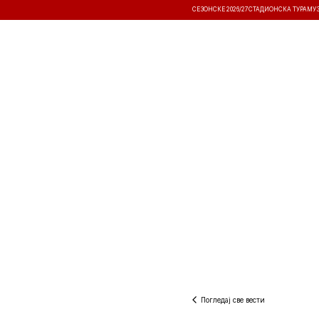
СЕЗОНСКЕ 2026/27
СТАДИОНСКА ТУРА
МУ
ВЕСТИ
ТАКМИЧЕЊА
РЕЗУЛТА
Погледај све вести