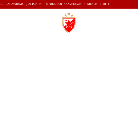
ЗЕЈ
ЧЛАНАРИНА
ФОНДАЦИЈА
ПАРТНЕРИ
КАРИЈЕРА
КАМПОВИ
КЛИНИКА ЗА ТРЕНЕРЕ
ТИ
ИСТОРИЈА
Т