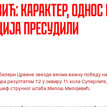
ић: Карактер, однос 
ција пресудили
балери Црвене звезде веома важну победу н
ра резултатом 1:2 у оквиру 11. кола Суперлиге
е шеф стручног штаба Милош Милојевић.