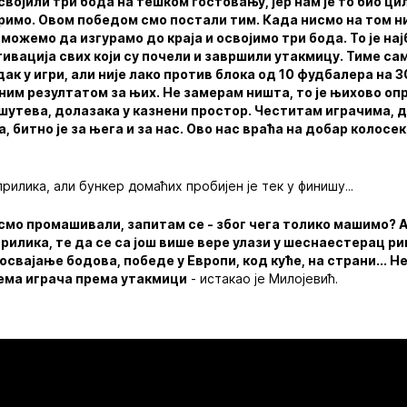
освојили три бода на тешком гостовању, јер нам је то био ц
римо. Овом победом смо постали тим. Када нисмо на том н
можемо да изгурамо до краја и освојимо три бода. То је нај
тивација свих који су почели и завршили утакмицу. Тиме с
ак у игри, али није лако против блока од 10 фудбалера на 
ним резултатом за њих. Не замерам ништа, то је њихово о
шутева, долазака у казнени простор. Честитам играчима, д
, битно је за њега и за нас. Ово нас враћа на добар колосек
прилика, али бункер домаћих пробијен је тек у финишу...
смо промашивали, запитам се - због чега толико машимо? Ал
прилика, те да се са још више вере улази у шеснаестерац р
 освајање бодова, победе у Европи, код куће, на страни... 
рема играча према утакмици
- истакао је Милојевић.