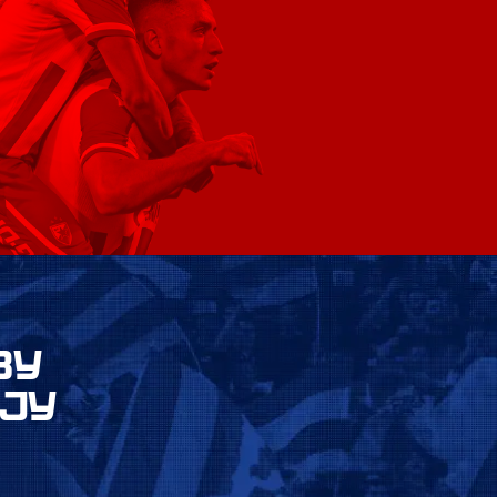
ВУ
ЈУ