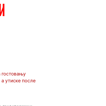
и
а гостовању
, а утиске после