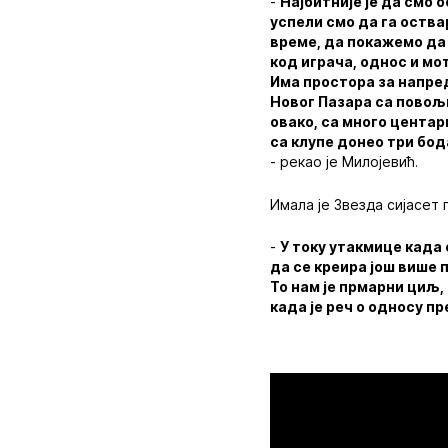
-
Најбитније је да смо 
успели смо да га оства
време, да покажемо да 
код играча, однос и мо
Има простора за напред
Новог Пазара са повољ
овако, са много центар
са клупе донео три бода
- рекао је Милојевић.
Имала је Звезда сијасет 
-
У току утакмице када 
да се креира још више 
То нам је прмарни циљ,
када је реч о односу п