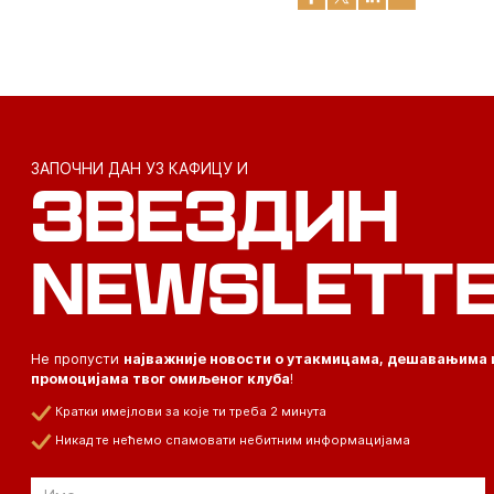
ЗАПОЧНИ ДАН УЗ КАФИЦУ И
ЗВЕЗДИН
NEWSLETT
Не пропусти
најважније новости о утакмицама, дешавањима 
промоцијама твог омиљеног клуба
!
Кратки имејлови за које ти треба 2 минута
Никад те нећемо спамовати небитним информацијама
Email