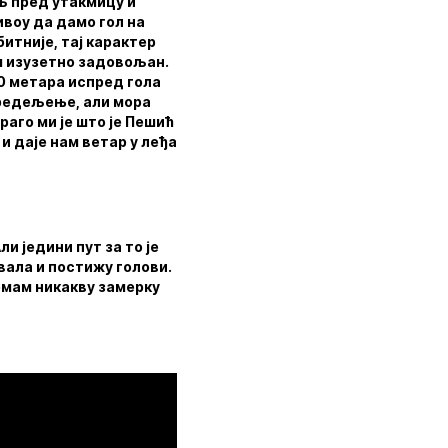
иљ пред утакмицу и
ивоу да дамо гол на
битније, тај карактер
ам изузетно задовољан.
30 метара испред гола
предељење, али мора
раго ми је што је Пешић
 и даје нам ветар у леђа
и једини пут за то је
ивала и постижу голови.
Немам никакву замерку