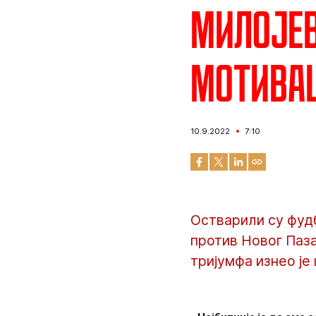
Милојев
мотива
10.9.2022
7:10
Остварили су фуд
против Новог Паза
тријумфа изнео ј