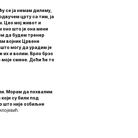
ћу се ја немам дилему,
одвучем црту са тим, ја
м. Цео мој живот и
 оно што је она мени
ђем да будем тренер
сам војник Црвене
о што могу да урадим је
 их и волим. Врло брзо
е моје смене. Доћи ће то
ели. Морам да похвалим
који су били под
то што није озбиљне
илојевић.