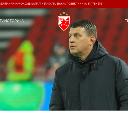
ЗЕЈ
ЧЛАНАРИНА
ФОНДАЦИЈА
ПАРТНЕРИ
КАРИЈЕРА
КАМПОВИ
КЛИНИКА ЗА ТРЕНЕРЕ
ТИ
ИСТОРИЈА
Т