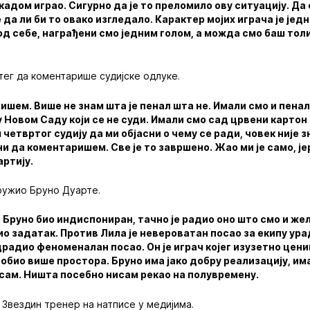
кадом играо. Сигурно да је то преломило ову ситуацију. Да 
 да ли би то овако изгледало. Карактер мојих играча је је
од себе, награђени смо једним голом, а можда смо баш тол
тег да коментарише судијске одлуке.
ишем. Више не знам шта је пенал шта не. Имали смо и пенал
у Новом Саду који се не суди. Имали смо сад црвени картон 
четвртог судију да ми објасни о чему се ради, човек није з
ни да коментаришем. Све је то завршено. Жао ми је само, је
ртију.
ружио Бруно Дуарте.
е Бруно био индиспониран, тачно је радио оно што смо и же
био задатак. Против Лила је невероватан посао за екипу ура
драдио феноменалан посао. Он је играч којег изузетно цени
обио више простора. Бруно има јако добру реализацију, има
сам. Ништа посебно нисам рекао на полувремену.
 Звездин тренер на натписе у медијима.