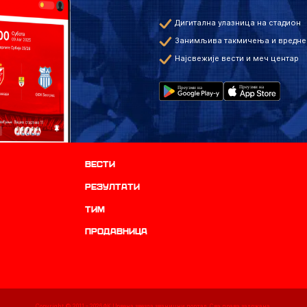
Дигитална улазница на стадион
Занимљива такмичења и вредне
Најсвежије вести и меч центар
Вести
резултати
ТИМ
продавница
Copyright © 2011 -
2026
ФК Црвена звезда званични портал. Сва права задржана.