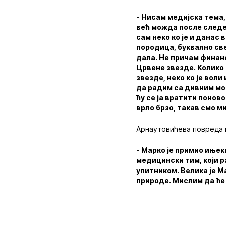
-
Нисам медијска тема, 
већ можда после следећ
сам неко ко је и данас 
породица, буквално све
дала. Не причам финанс
Црвене звезде. Колико г
звезде, неко ко је воли
да радим са дивним мом
ћу се ја вратити поново
врло брзо, такав смо м
Арнаутовићева повреда 
-
Марко је примио ињек
медицински тим, који р
упитником. Велика је М
природе. Мислим да ће