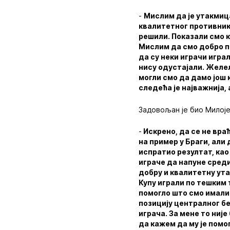
-
Мислим да је утакмица
квалитетног противника
решили. Показали смо к
Мислим да смо добро п
да су неки играчи игра
нису одустајали. Желе
могли смо да дамо још 
следећа је најважнија, 
Задовољан је био Милоје
-
Искрено, да се не вра
на пример у Браги, али
испратио резултат, као
играче да напуне среди
добру и квалитетну ута
Купу играли по тешким 
помогло што смо имали
позицију централног бе
играча. За мене то ниј
да кажем да му је помо