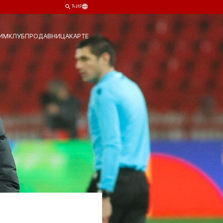
ЋИР
ИМ
КЛУБ
ПРОДАВНИЦА
КАРТЕ