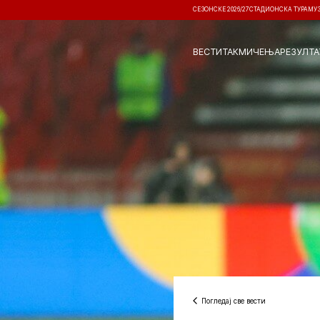
СЕЗОНСКЕ 2026/27
СТАДИОНСКА ТУРА
МУ
ВЕСТИ
ТАКМИЧЕЊА
РЕЗУЛТА
Погледај све вести