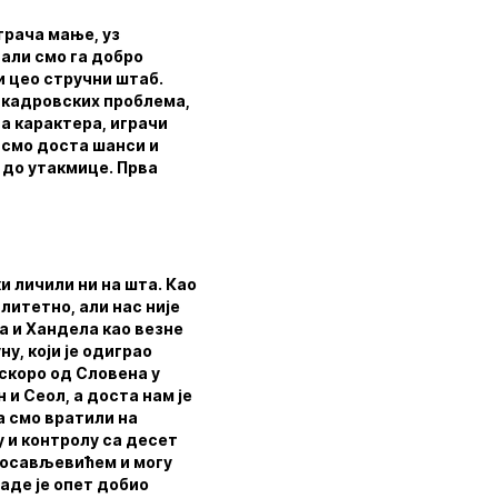
грача мање, уз
 али смо га добро
и цео стручни штаб.
 кадровских проблема,
да карактера, играчи
 смо доста шанси и
 до утакмице. Прва
и личили ни на шта. Као
литетно, али нас није
а и Хандела као везне
у, који је одиграо
 скоро од Словена у
 и Сеол, а доста нам је
а смо вратили на
у и контролу са десет
илосављевићем и могу
Раде је опет добио