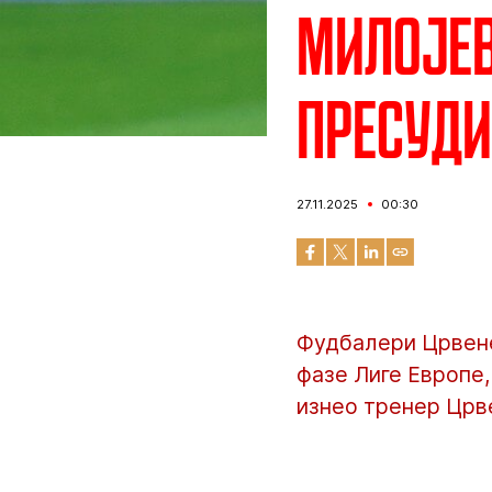
Милојев
пресуди
27.11.2025
00:30
Фудбалери Црвене
фазе Лиге Европе,
изнео тренер Црв