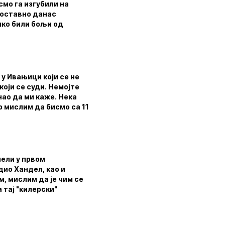
смо га изгубили на
дноставно данас
ико били бољи од
 у Ивањици који се не
који се суди. Немојте
нао да ми каже. Нека
р мислим да бисмо са 11
лели у првом
дио Хандел, као и
м, мислим да је чим се
 тај "килерски"