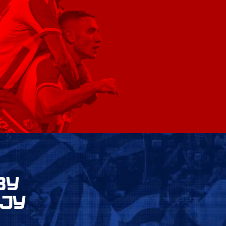
ВУ
ЈУ