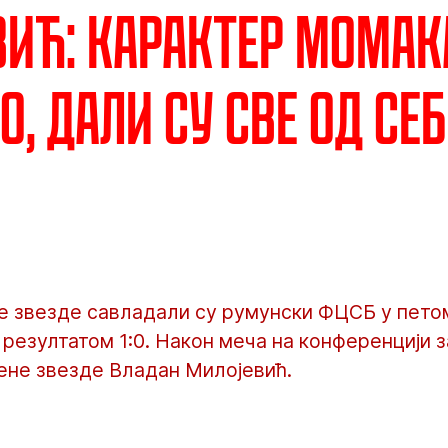
ић: Карактер момак
о, дали су све од себ
 звезде савладали су румунски ФЦСБ у пето
 резултатом 1:0. Након меча на конференцији з
ене звезде Владан Милојевић.