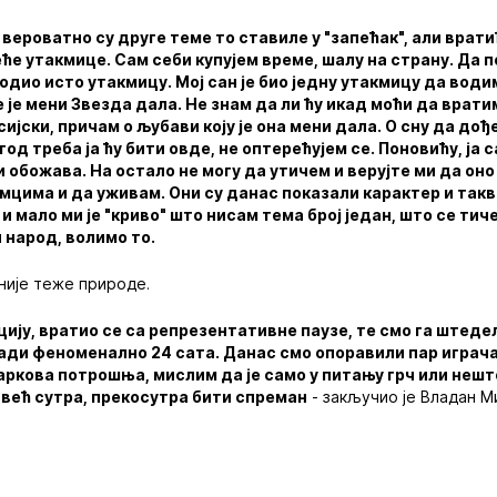
вероватно су друге теме то ставиле у "запећак", али врати
е утакмице. Сам себи купујем време, шалу на страну. Да п
водио исто утакмицу. Мој сан је био једну утакмицу да води
 је мени Звезда дала. Не знам да ли ћу икад моћи да вратим
ијски, причам о љубави коју је она мени дала. О сну да до
од треба ја ћу бити овде, не оптерећујем се. Поновићу, ја 
 и обожава. На остало не могу да утичем и верујте ми да он
цима и да уживам. Они су данас показали карактер и такве
 и мало ми је "криво" што нисам тема број један, што се тич
и народ, волимо то.
није теже природе.
цију, вратио се са репрезентативне паузе, те смо га штед
ади феноменално 24 сата. Данас смо опоравили пар играча 
аркова потрошња, мислим да је само у питању грч или неш
 већ сутра, прекосутра бити спреман
- закључио је Владан М