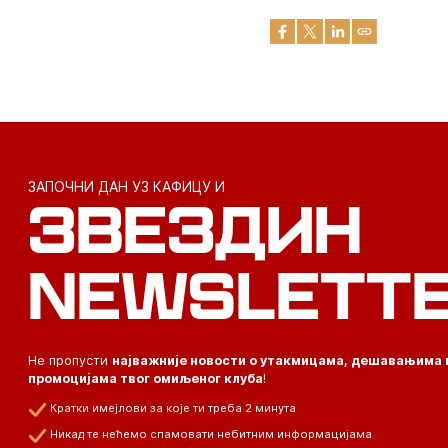
ЗАПОЧНИ ДАН УЗ КАФИЦУ И
ЗВЕЗДИН
NEWSLETT
Не пропусти
најважније новости о утакмицама, дешавањима 
промоцијама твог омиљеног клуба
!
Кратки имејлови за које ти треба 2 минута
Никад те нећемо спамовати небитним информацијама