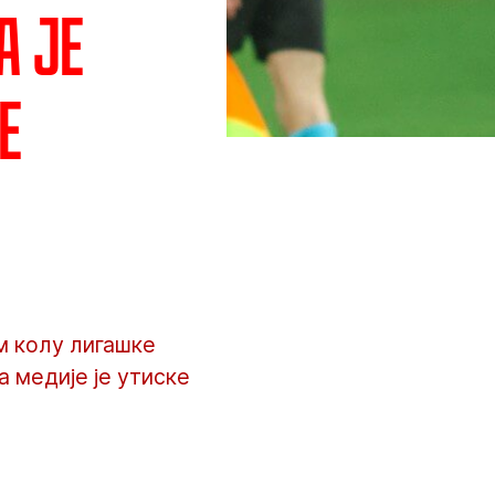
а је
е
м колу лигашке
а медије је утиске