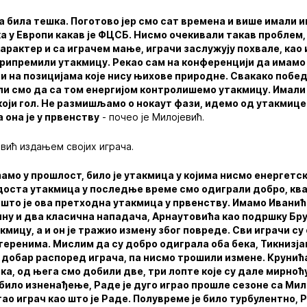
 била тешка. Поготово јер смо сат времена и више имали и
 у Европи какав је ФЦСБ. Нисмо очекивали такав проблем,
арактер и са играчем мање, играчи заслужују похвале, као 
рипремили утакмицу. Рекао сам на конференцији да имамо
ли на позицијама које нису њихове природне. Свакако побе
ли смо да са том енергијом контролишемо утакмицу. Имали
који гол. Не размишљамо о нокаут фази, идемо од утакмице
а она је у првенству
- почео је Милојевић.
вић издањем својих играча.
ћамо у прошлост, било је утакмица у којима нисмо енергетск
 доста утакмица у последње време смо одиграли добро, ква
 што је ова претходна утакмица у првенству. Имамо Иванић
ну и два класична нападача, Арнаутовића као подршку Брун
кмицу, а и он је тражио измену због повреде. Сви играчи су
теренима. Мислим да су добро одиграла оба бека, Тикнизјан
 добар распоред играча, па нисмо трошили измене. Крунић
ка, од њега смо добили две, три лопте које су дале мирноћ
е било изненађење, Раде је дуго играо прошле сезоне са М
гао играч као што је Раде. Полувреме је било турбулентно, 