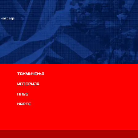
 награде
Такмичења
историја
Клуб
Карте