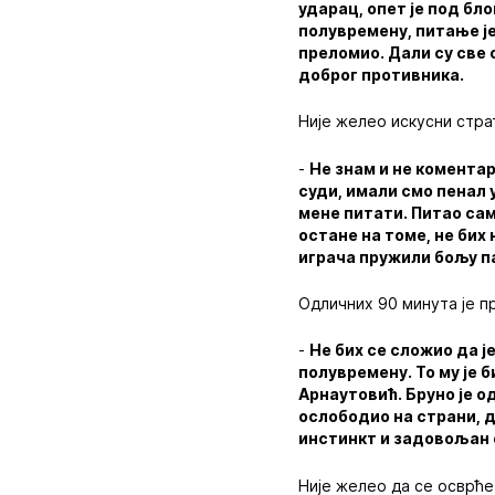
ударац, опет је под бло
полувремену, питање је
преломио. Дали су све 
доброг противника.
Није желео искусни стра
-
Не знам и не коментар
суди, имали смо пенал 
мене питати. Питао сам 
остане на томе, не бих 
играча пружили бољу па
Одличних 90 минута је п
-
Не бих се сложио да ј
полувремену. То му је 
Арнаутовић. Бруно је о
ослободио на страни, д
инстинкт и задовољан 
Није желео да се осврће