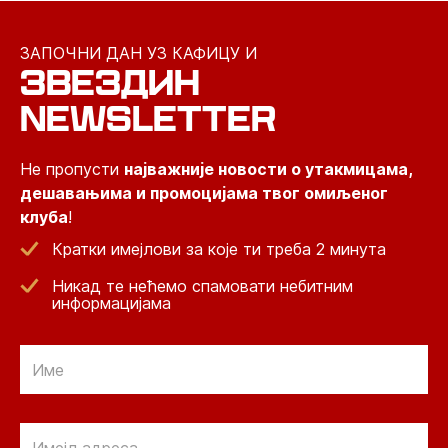
ЗАПОЧНИ ДАН УЗ КАФИЦУ И
ЗВЕЗДИН
NEWSLETTER
Не пропусти
најважније новости о утакмицама,
дешавањима и промоцијама твог омиљеног
клуба
!
Кратки имејлови за које ти треба 2 минута
Никад те нећемо спамовати небитним
информацијама
Email
Email