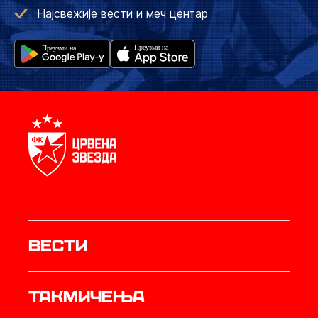
Најсвежије вести и меч центар
Вести
Такмичења