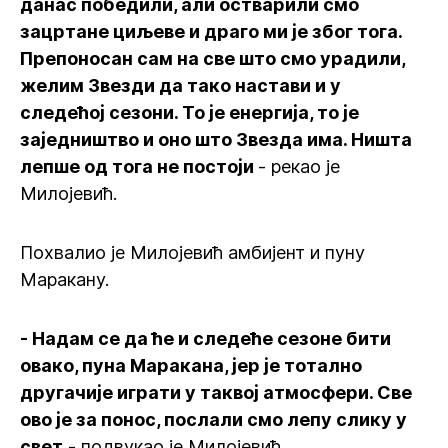
данас победили, али остварили смо
зацртане циљеве и драго ми је због тога.
Препоносан сам на све што смо урадили,
желим Звезди да тако настави и у
следећој сезони. То је енергија, то је
заједништво и оно што Звезда има. Ништа
лепше од тога не постоји
- рекао је
Милојевић.
Похвалио је Милојевић амбијент и пуну
Маракану.
- Надам се да ће и следеће сезоне бити
овако, пуна Маракана, јер је тотално
другачије играти у таквој атмосфери. Све
ово је за понос, послали смо лепу слику у
свет
- подвукао је Милојевић.