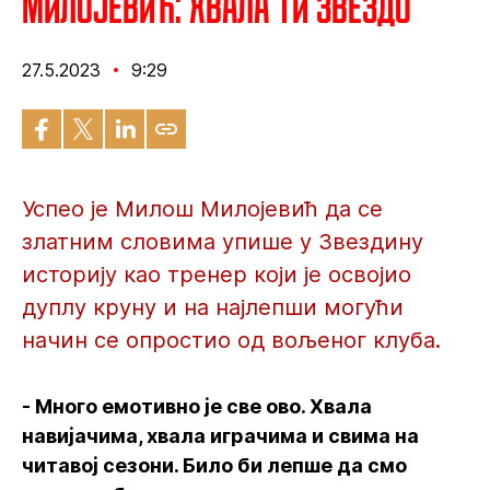
Милојевић: Хвала ти Звездо
27.5.2023
9:29
Успео је Милош Милојевић да се
златним словима упише у Звездину
историју као тренер који је освојио
дуплу круну и на најлепши могући
начин се опростио од вољеног клуба.
- Много емотивно је све ово. Хвала
навијачима, хвала играчима и свима на
читавој сезони. Било би лепше да смо