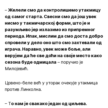
–
Желели смо да контролишемо утакмицу
од самог старта. Свесни смо да још увек
нисмо у такмичарској форми, што је и
разумљиво јер излазимо из припремног
периода. Ипак, мислим да смо доста добро
спровели у дело оно што смо захтевали од
играча. Наравно, увек може боље, али
верујем да ће све доћи на своје место како
сезона буде одмицала
– поручио је
Милојевић.
Црвено-беле већ у уторак очекује утакмица
против Линколна.
– Т
о нам је свакако један од циљева.