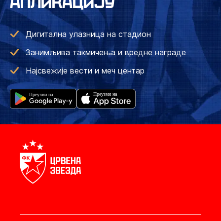
АПЛИКАЦИЈУ
Дигитална улазница на стадион
Занимљива такмичења и вредне награде
Најсвежије вести и меч центар