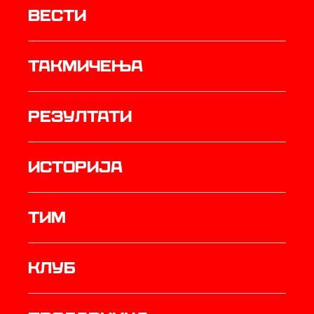
Вести
Такмичења
резултати
историја
ТИМ
Клуб