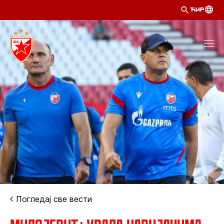
ЋИР
Погледај све вести