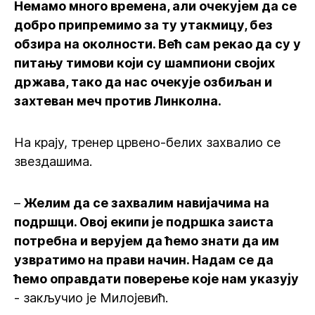
Немамо много времена, али очекујем да се
добро припремимо за ту утакмицу, без
обзира на околности. Већ сам рекао да су у
питању тимови који су шампиони својих
држава, тако да нас очекује озбиљан и
захтеван меч против Линколна.
На крају, тренер црвено-белих захвалио се
звездашима.
–
Желим да се захвалим навијачима на
подршци. Овој екипи је подршка заиста
потребна и верујем да ћемо знати да им
узвратимо на прави начин. Надам се да
ћемо оправдати поверење које нам указују
- закључио је Милојевић.