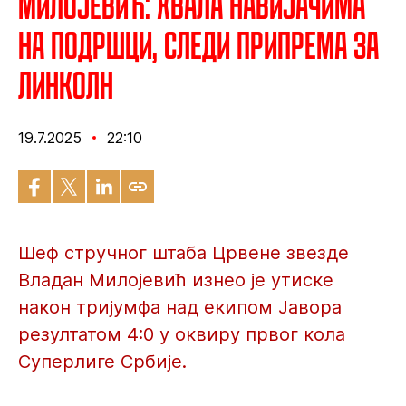
Милојевић: Хвала навијачима
на подршци, следи припрема за
Линколн
19.7.2025
22:10
Шеф стручног штаба Црвене звезде
Владан Милојевић изнео је утиске
након тријумфа над екипом Јавора
резултатом 4:0 у оквиру првог кола
Суперлиге Србије.