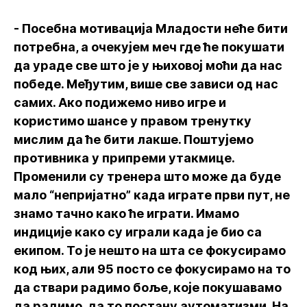
- Посебна мотивација Младости неће бити
потребна, а очекујем меч где ће покушати
да ураде све што је у њиховој моћи да нас
победе. Међутим, више све зависи од нас
самих. Ако подижемо ниво игре и
користимо шансе у правом тренутку
мислим да ће бити лакше. Поштујемо
противника у припреми утакмице.
Променили су тренера што може да буде
мало “непријатно” када играте први пут, не
знамо тачно како ће играти. Имамо
индиције како су играли када је био са
екипом. То је нешто на шта се фокусирамо
код њих, али 95 посто се фокусирамо на то
да ствари радимо боље, које покушавамо
да радимо, да то постану аутоматизми. На