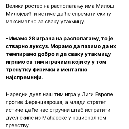
Велики ростер на располагању има Милош
Милојевић и истиче да ће спремати екипу
максимално за сваку утакмицу.
- Имамо 28 играча на располагању, то је
стварно луксуз. Морамо да пазимо да их
темпирамо добро и да сваку утакмицу
играмо са тим играчима који су у том
тренутку физички и ментално
најспремнији.
Наредни дуел наш тим игра у Лиги Европе
против Ференцвароша, а млади стратег
истиче да ће нас стручни штаб испратити
дуел екипе из Мађарске у националном
првеству.