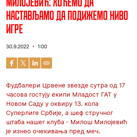
Милојевић: Хоћемо да
настављамо да подижемо ниво
игре
30.9.2022
1:00
Фудбалери Црвене звезде сутра од 17
часова гостују екипи Младост ГАТ у
Новом Саду у оквиру 13. кола
Суперлиге Србије, а шеф стручног
штаба нашег клуба - Милош Милојевић
је изнео очекивања пред меч.