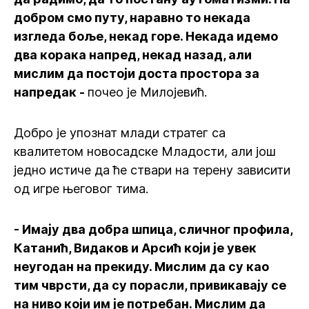
добром смо путу, наравно то некада
изгледа боље, некад горе. Некада идемо
два корака напред, некад назад, али
мислим да постоји доста простора за
напредак -
почео је Милојевић.
Добро је упознат млади стратег са
квалитетом новосадске Младости, али још
једно истиче да ће ствари на терену зависити
од игре његовог тима.
- Имају два добра шпица, сличног профила,
Катанић, Видаков и Арсић који је увек
неугодан на прекиду. Мислим да су као
тим чврсти, да су порасли, привикавају се
на ниво који им је потребан. Мислим да