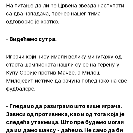
На питање да ли ће Црвена звезда наступати
са два нападача, тренер нашег тима
одговорио је кратко.
- Видећемо сутра.
Играчи који нису имали велику минутажу од
старта шампионата нашли су се на терену у
Купу Србије против Мачве, а Милош
Милојевић истиче да рачуна пођеднако на све
фудбалере.
- Гледамо да разиграмо што више играча.
Зависи од противника, као и од тога која је
следећа утакмица. Што пре будемо могли
да им дамо шансу - даћемо. Не само да би