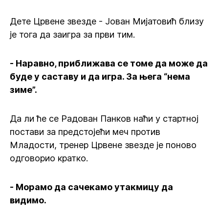
Дете Црвене звезде - Јован Мијатовић близу
је тога да заигра за први тим.
- Наравно, приближава се томе да може да
буде у саставу и да игра. За њега “нема
зиме”.
Да ли ће се Радован Панков наћи у стартној
постави за предстојећи меч против
Младости, тренер Црвене звезде је поново
одговорио кратко.
- Морамо да сачекамо утакмицу да
видимо.