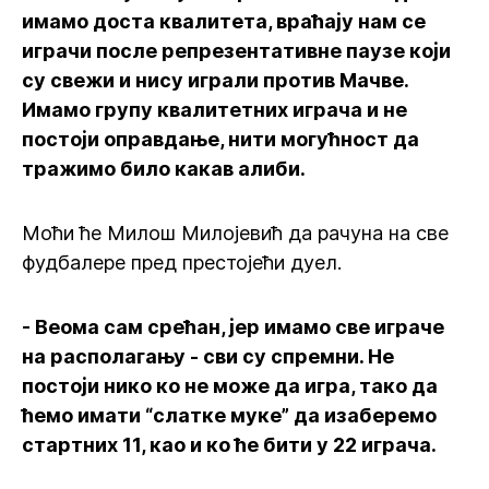
имамо доста квалитета, враћају нам се
играчи после репрезентативне паузе који
су свежи и нису играли против Мачве.
Имамо групу квалитетних играча и не
постоји оправдање, нити могућност да
тражимо било какав алиби.
Моћи ће Милош Милојевић да рачуна на све
фудбалере пред престојећи дуел.
- Веома сам срећан, јер имамо све играче
на располагању - сви су спремни. Не
постоји нико ко не може да игра, тако да
ћемо имати “слатке муке” да изаберемо
стартних 11, као и ко ће бити у 22 играча.