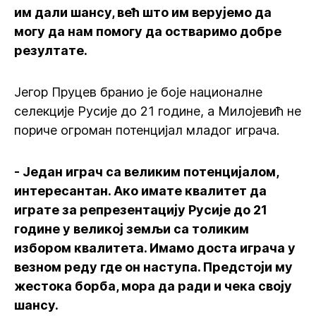
им дали шансу, већ што им верујемо да
могу да нам помогу да остваримо добре
резултате.
Јегор Пруцев бранио је боје националне
селекције Русије до 21 године, а Милојевић не
пориче огроман потенцијал младог играча.
- Један играч са великим потенцијалом,
интересантан. Ако имате квалитет да
играте за репрезентацију Русије до 21
године у великој земљи са толиким
избором квалитета. Имамо доста играча у
везном реду где он наступа. Предстоји му
жестока борба, мора да ради и чека своју
шансу.