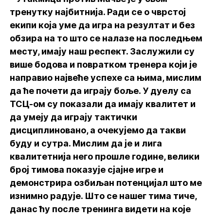
тренутку најбитнија. Ради се о чврстој
екипи која уме да игра на резултат и без
обзира на то што се налазе на последњем
месту, имају наш респект. Заслужили су
више бодова и повратком тренера који је
направио највеће успехе са њима, мислим
да ће почети да играју боље. У дуелу са
ТСЦ-ом су показали да имају квалитет и
да умеју да играју тактички
дисциплиновано, а очекујемо да такви
буду и сутра. Мислим да је и лига
квалитетнија него прошле године, велики
број тимова показује сјајне игре и
демонстрира озбиљан потенцијал што ме
изнимно радује. Што се нашег тима тиче,
данас ћу после тренинга видети на које