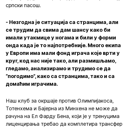
српски пасош.
- Незгодна је ситуација са странцима, али
се трудим да свима дам шансу како би
имали утакмице у ногама и били у форми
онда када је то најпотребније. Много екипа
у Европи има мали фонд играча које врти у
круг, код нас није тако, али размишљамо,
гледамо, анализирамо и трудимо се да
“погодимо”, како са странцима, тако и са
домаћим играчима.
Наш клуб за окршаје против Олимпијакоса,
Тотенхема и Бајерна из Минхена не може да
рачуна на Ел Фарду Бена, који је у тренуцима
лиценцирања требао да комплетира трансфер