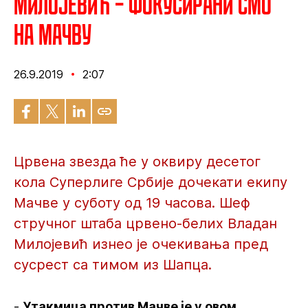
Милојевић – Фокусирани смо
на Мачву
26.9.2019
2:07
Црвена звезда ће у оквиру десетог
кола Суперлиге Србије дочекати екипу
Мачве у суботу од 19 часова. Шеф
стручног штаба црвено-белих Владан
Милојевић изнео је очекивања пред
сусрест са тимом из Шапца.
-
Утакмица против Мачве је у овом