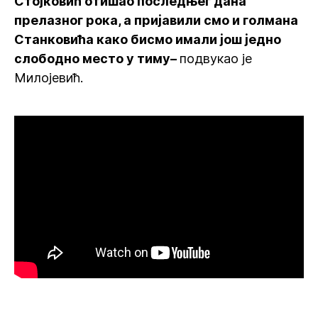
Стојковић отишао последњег дана
прелазног рока, а пријавили смо и голмана
Станковића како бисмо имали још једно
слободно место у тиму–
подвукао је
Милојевић.