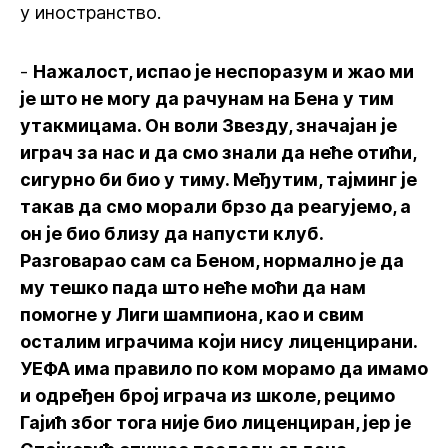
у иностранство.
-
Нажалост, испао је неспоразум и жао ми
је што не могу да рачунам на Бена у тим
утакмицама. Он воли Звезду, значајан је
играч за нас и да смо знали да неће отићи,
сигурно би био у тиму. Међутим, тајминг је
такав да смо морали брзо да реагујемо, а
он је био близу да напусти клуб.
Разговарао сам са Беном, нормално је да
му тешко пада што неће моћи да нам
помогне у Лиги шампиона, као и свим
осталим играчима који нису лиценцирани.
УЕФА има правило по ком морамо да имамо
и одређен број играча из школе, рецимо
Гајић због тога није био лиценциран, јер је