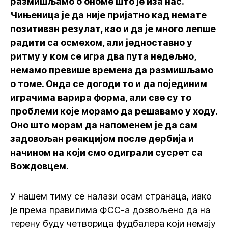
размишљамо о ономе што је иза нас.
Чињеница је да није пријатно кад немате
позитиван резулат, као и да је много лепше
радити са осмехом, али једноставно у
ритму у ком се игра два пута недељно,
немамо превише времена да размишљамо
о томе. Онда се догоди то и да појединим
играчима варира форма, али све су то
проблеми које морамо да решавамо у ходу.
Оно што морам да напоменем је да сам
задовољан реакцијом после дербија и
начином на који смо одиграли сусрет са
Вождовцем.
У нашем тиму се налази осам странаца, иако
је према правилима ФСС-а дозвољено да на
терену буду четворица фудбалера који немају