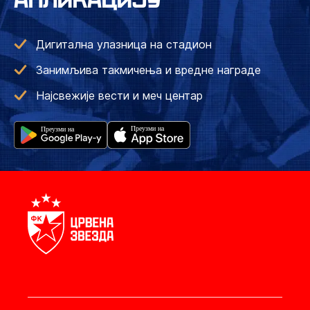
АПЛИКАЦИЈУ
Дигитална улазница на стадион
Занимљива такмичења и вредне награде
Најсвежије вести и меч центар