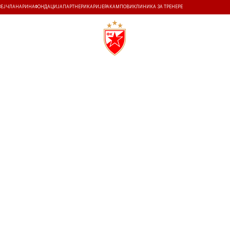
ЗЕЈ
ЧЛАНАРИНА
ФОНДАЦИЈА
ПАРТНЕРИ
КАРИЈЕРА
КАМПОВИ
КЛИНИКА ЗА ТРЕНЕРЕ
ТИ
ИСТОРИЈА
Т