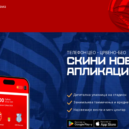
ама
ТЕЛЕФОН ЦЕО - ЦРВЕНО-БЕО
СКИНИ НО
АПЛИКАЦИ
Дигитална улазница на стадион
Занимљива такмичења и вредне
Најсвежије вести и меч центар