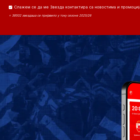
Слажем се да ме Звезда контактира са новостима и промоциј
⭐ 38502 звездаша се пријавило у току сезоне 2025/26