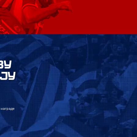
ВУ
ЈУ
 награде