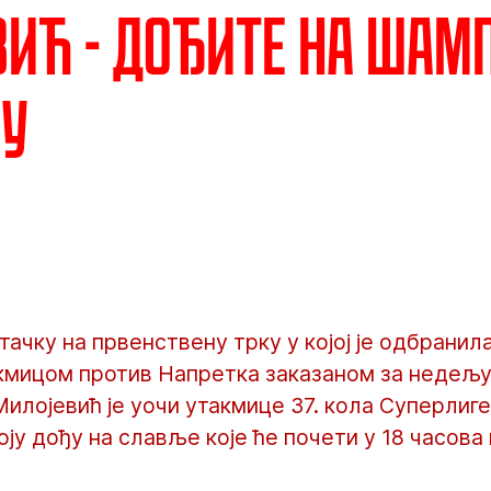
ић - Дођите на шам
ву
тачку на првенствену трку у којој је одбрани
кмицом против Напретка заказаном за недељу 1
Милојевић је уочи утакмице 37. кола Суперлиг
оју дођу на славље које ће почети у 18 часова 