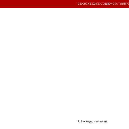
СЕЗОНСКЕ 2026/27
СТАДИОНСКА ТУРА
МУ
ВЕСТИ
ТАКМИЧЕЊА
РЕЗУЛТА
Погледај све вести