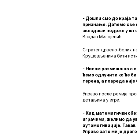
- Дошли смо до краја т
признање. Даћемо све 
звездаши подрже у што
Владан Милојевић.
Стратег црвено-белих не
Крушевљанима бити исти 
- Нисам размишљао о са
ћемо одлучити ко ће би
терена, а повреда није
Управо после ремија пр
детаљима у игри.
- Кад математички обе
играчима, желимо да у
аутомотивације. Такав
Управо зато ми је драг