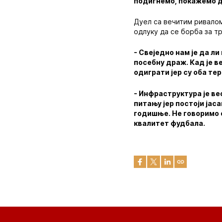
подигнемо, покажемо д
Дуел са вечитим ривалом
одлуку да се борба за т
- Свеједно нам је да л
посебну драж. Кад је в
одиграти јер су оба те
- Инфраструктура је в
питању јер постоји јас
годишње. Не говоримо о
квалитет фудбала.