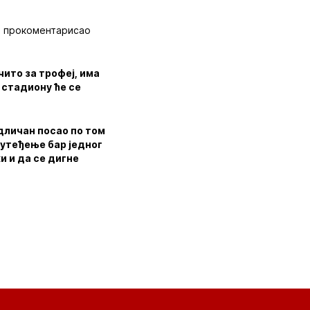
је прокоментарисао
чито за трофеј, има
 стадиону ће се
дличан посао по том
 утеђење бар једног
и и да се дигне