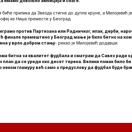
а имамо довољно амбиција и снаге.
 биће прилика да Звезда стигне до дупле круне, а Милојевић 
рофеј из Ниша премести у Београд.
и играмо против Партизана или Радничког, ипак, дерби, наро
ећ финале премештено у Београд мање је било битно на ком
рена у врло добром стању
- рекао је Милојевић додавши:
еома битна за квалитет фудбала и сматрам да Савез ради о
ан план да се уреди око десет терена. Велики помак било би
 неком гламуру већ само о предуслову да фудбал буде брж