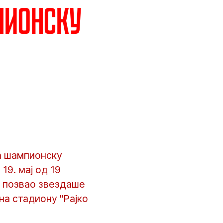
пионску
ла шампионску
9. мај од 19
е позвао звездаше
на стадиону "Рајко