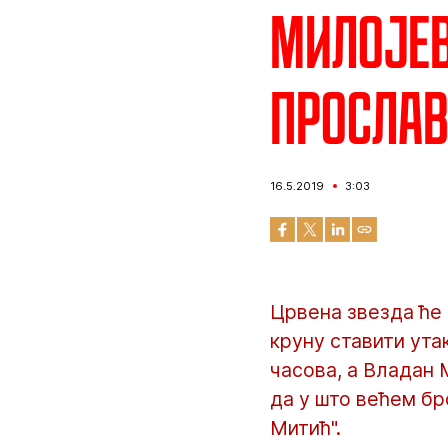
Милојев
просла
16.5.2019
3:03
Црвена звезда ће 
круну ставити ута
часова, а Владан 
да у што већем бр
Митић".