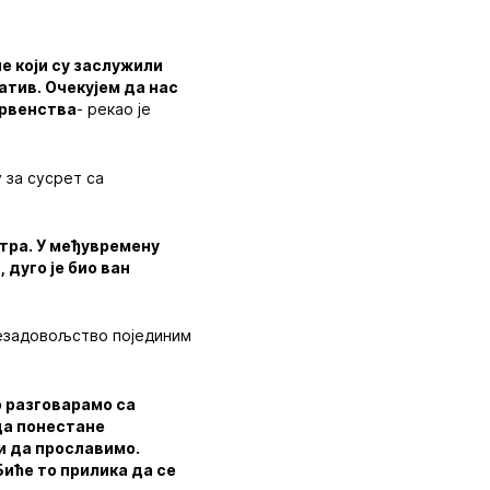
е који су заслужили
атив. Очекујем да нас
првенства
- рекао је
 за сусрет са
утра. У међувремену
 дуго је био ван
незадовољство појединим
 разговарамо са
да понестане
и да прославимо.
Биће то прилика да се