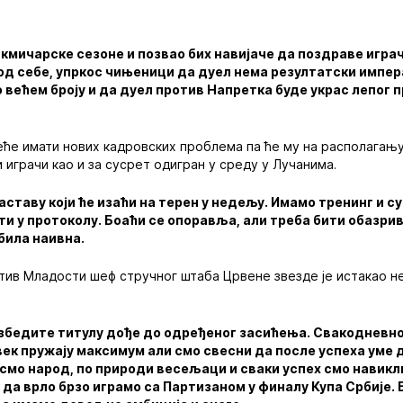
акмичарске сезоне и позвао бих навијаче да поздраве играч
од себе, упркос чињеници да дуел нема резултатски импер
 већем броју и да дуел против Напретка буде украс лепог 
ће имати нових кадровских проблема па ће му на располагању
играчи као и за сусрет одигран у среду у Лучанима.
ставу који ће изаћи на терен у недељу. Имамо тренинг и с
ти у протоколу. Боаћи се опоравља, али треба бити обазрив,
 била наивна.
отив Младости шеф стручног штаба Црвене звезде је истакао 
збедите титулу дође до одређеног засићења. Свакодневно
век пружају максимум али смо свесни да после успеха уме 
 смо народ, по природи весељаци и сваки успех смо навикл
о да врло брзо играмо са Партизаном у финалу Купа Србије. 