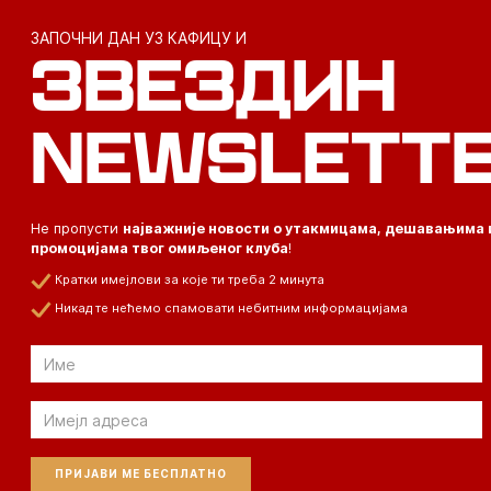
ЗАПОЧНИ ДАН УЗ КАФИЦУ И
ЗВЕЗДИН
NEWSLETT
Не пропусти
најважније новости о утакмицама, дешавањима 
промоцијама твог омиљеног клуба
!
Кратки имејлови за које ти треба 2 минута
Никад те нећемо спамовати небитним информацијама
Email
Email