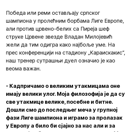
Победа или реми остављају српског
шампиона у пролећним борбама Лиге Европе,
али против црвено-белих са Пиреја шеф
струке Црвене звезде Владан Милојевић
жели да тим одигра како најбоље уме. На
прес конференцији на стадиону „Караискакис“,
наш тренер сутрашњи дуел означио је као
веома важан.
- Кадпричамо о великим утакмицама оне
имају велики улог. Моја филозофија је да су
све утакмице велике, посебне и битне.
Дошли смо до последњег меча у групној
фази Лиге шампиона и играмо за пролазак
у Европу а било би сјајно за нас али и за