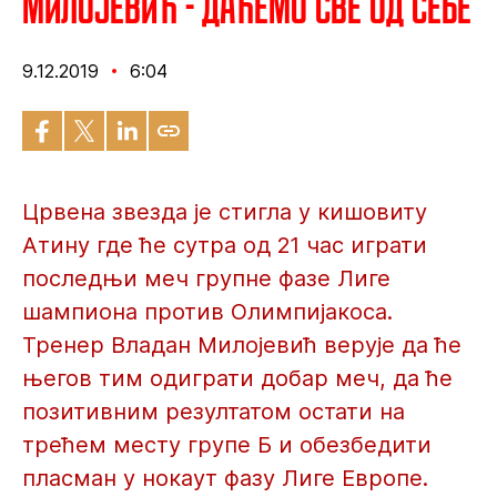
Милојевић - Даћемо све од себе
9.12.2019
6:04
Црвена звезда је стигла у кишовиту
Атину где ће сутра од 21 час играти
последњи меч групне фазе Лиге
шампиона против Олимпијакоса.
Тренер Владан Милојевић верује да ће
његов тим одиграти добар меч, да ће
позитивним резултатом остати на
трећем месту групе Б и обезбедити
пласман у нокаут фазу Лиге Европе.