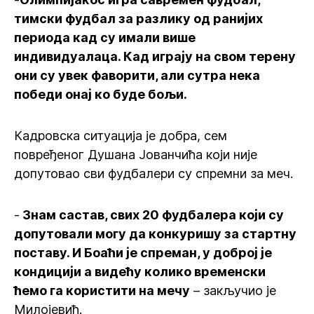
тимски фудбал за разлику од ранијих
периода кад су имали више
индивидуалаца. Кад играју на свом терену
они су увек фаворити, али сутра нека
победи онај ко буде бољи.
Кадровска ситуација је добра, сем
повређеног Душана Јованчића који није
допутовао сви фудбалери су спремни за меч.
-
Знам састав, свих 20 фудбалера који су
допутовали могу да конкуришу за стартну
поставу. И Боаћи је спреман, у доброј је
кондицији а видећу колико временски
ћемо га користити на мечу
– закључио је
Милојевић.