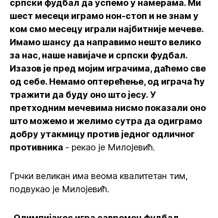
српски фудбал да успемо у намерама. Ми
шест месеци играмо нон-стоп и не знам у
ком смо месецу играли најбитније мечеве.
Имамо шансу да направимо нешто велико
за нас, наше навијаче и српски фудбал.
Изазов је пред мојим играчима, даћемо све
од себе. Немамо оптерећење, од играча ћу
тражити да буду оно што јесу. У
претходним мечевима нисмо показали оно
што можемо и желимо сутра да одиграмо
добру утакмицу против једног одличног
противника
- рекао је Милојевић.
Грчки великан има веома квалитетан тим,
подвукао је Милојевић.
-
Олимпијакос игра савремен фудбал,