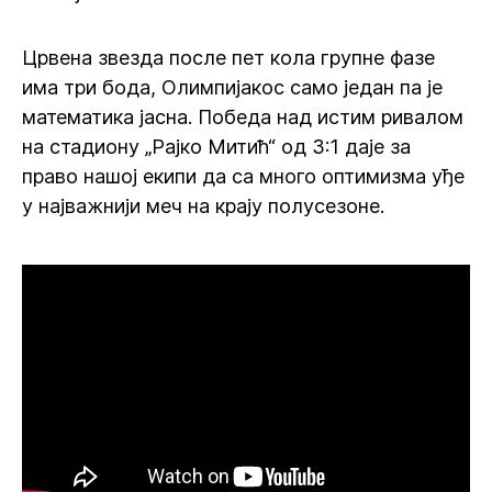
Црвена звезда после пет кола групне фазе
има три бода, Олимпијакос само један па је
математика јасна. Победа над истим ривалом
на стадиону „Рајко Митић“ од 3:1 даје за
право нашој екипи да са много оптимизма уђе
у најважнији меч на крају полусезоне.