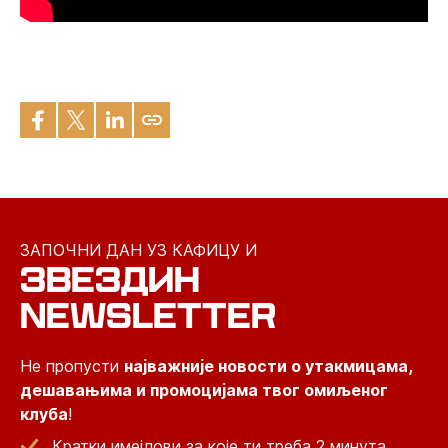
ЗАПОЧНИ ДАН УЗ КАФИЦУ И
ЗВЕЗДИН
NEWSLETTER
Не пропусти
најважније новости о утакмицама,
дешавањима и промоцијама твог омиљеног
клуба
!
Кратки имејлови за које ти треба 2 минута