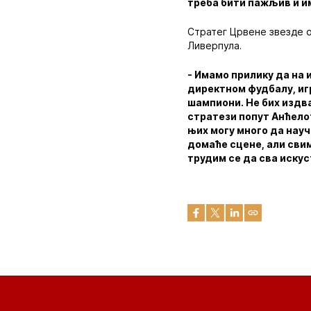
треба бити пажљив и им
Стратег Црвене звезде о
Ливерпула.
- Имамо прилику да на
директном фудбалу, игр
шампиони. Не бих издва
стратези попут Анћелот
њих могу много да науч
домаће сцене, али сви
трудим се да сва иску