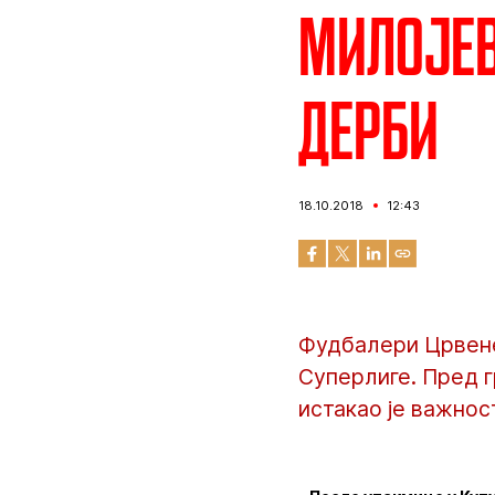
Милојев
дерби
18.10.2018
12:43
Фудбалери Црвене 
Суперлиге. Пред г
истакао је важнос