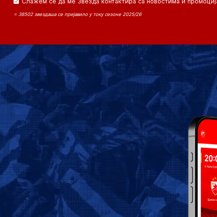
Слажем се да ме Звезда контактира са новостима и промоциј
⭐ 38502 звездаша се пријавило у току сезоне 2025/26