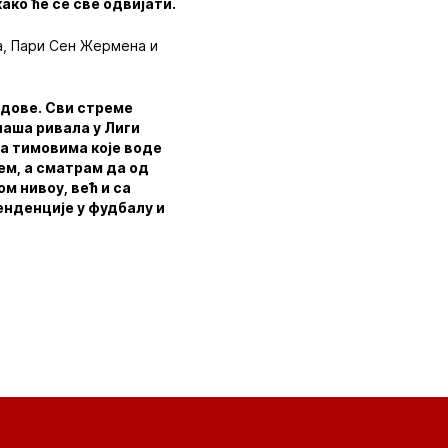
ако ће се све одвијати.
а, Пари Сен Жермена и
ндове. Сви стреме
 наша ривала у Лиги
са тимовима које воде
ем, а сматрам да од
м нивоу, већ и са
енденције у фудбалу и