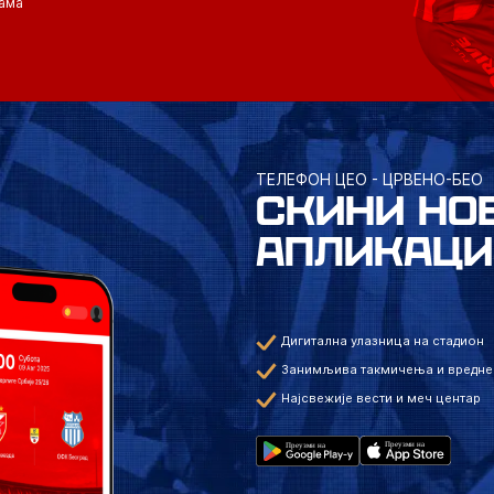
ама
ТЕЛЕФОН ЦЕО - ЦРВЕНО-БЕО
СКИНИ НО
АПЛИКАЦИ
Дигитална улазница на стадион
Занимљива такмичења и вредне
Најсвежије вести и меч центар