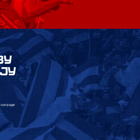
ВУ
ЈУ
 награде