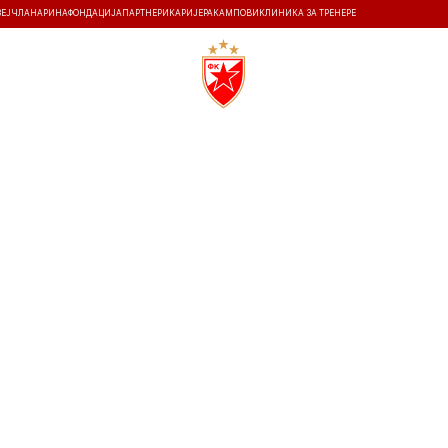
ЗЕЈ
ЧЛАНАРИНА
ФОНДАЦИЈА
ПАРТНЕРИ
КАРИЈЕРА
КАМПОВИ
КЛИНИКА ЗА ТРЕНЕРЕ
ТИ
ИСТОРИЈА
Т