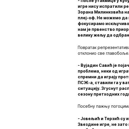
- После утакмице у Куп
игре нису испратили ре
Зорана Милинковића на 
плеј-оф. Не можемо да 
фокусирамо искључиво 
нам је првенство приор
велику жељу да одбран
Повратак репрезентатива
отклонио све главобоље
- Вујадин Савић је поја
проблема, неки од игра
спремни да играју прот
ПСЖ-а, ставили га у ва
ситуацију. Згуснут рас
сезону претходних годи
Посебну пажњу погоцима
- Јовељић и Терзић су 
Звездине игре, не зато