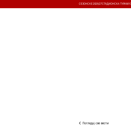
СЕЗОНСКЕ 2026/27
СТАДИОНСКА ТУРА
МУ
ВЕСТИ
ТАКМИЧЕЊА
РЕЗУЛТА
Погледај све вести