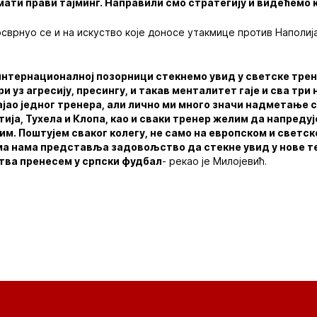
ати прави тајминг. Направили смо стратегију и видећемо к
сврнуо се и на искуство које доносе утакмице против Наполиј
 интернационалној позорници стекнемо увид у светске тре
и уз агресију, пресингу, и такав менталитет гаје и сва три
јао једног тренера, али лично ми много значи надметање 
ија, Тухела и Клопа, као и сваки тренер желим да напредуј
им. Поштујем сваког колегу, не само на европском и светско
ма нама представља задовољство да стекне увид у нове т
ства пренесем у српски фудбал
- рекао је Милојевић.