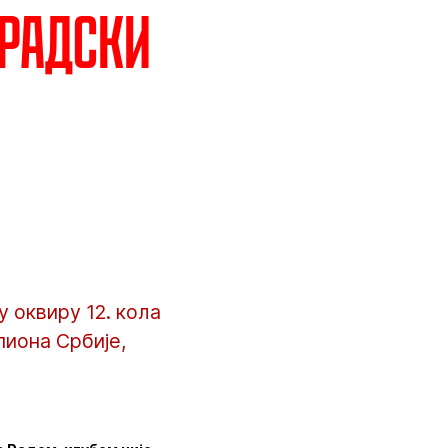
градски
 оквиру 12. кола
пиона Србије,