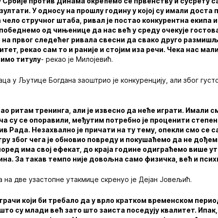
у Србије против Динама окрећемо се првенству и сусрету с
зултати. У односу на прошлу годину у којој су имали доста 
чело стручног штаба, ривал је постао конкурентна екипа и
победнемо од чињенице да нас већ у среду очекује гостов
на првог следећег ривала свесни да свако друго размишљ
итет, рекао сам то и раније и стојим иза речи. Чека нас ма
имо титулу
- рекао је Милојевић.
ца у Љутице Богдана заоштрио је конкуренцију, али због густ
.
чао ритам тренинга, али је извесно да неће играти. Имали с
ча су се опоравили, међутим потребно је проценити степен 
ив Рада. Незахвално је причати на ту тему, опекли смо се 
тру због чега је обновио повреду и покушаћемо да не дођем
поред има свој ефекат, до краја године одиграћемо више у
на. За такав темпо није довољна само физичка, већ и пси
 на две узастопне утакмице скренуо је Дејан Јовељић.
играчи који би требало да у врло кратком временском пери
 што су млади већ зато што заиста поседују квалитет. Ипа