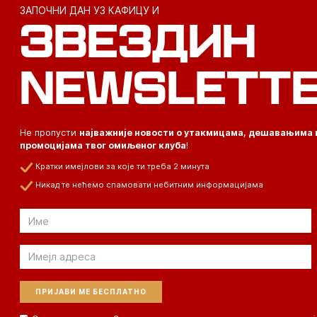
ЗАПОЧНИ ДАН УЗ КАФИЦУ И
ЗВЕЗДИН
NEWSLETT
Не пропусти
најважније новости о утакмицама, дешавањима 
промоцијама твог омиљеног клуба
!
Кратки имејлови за које ти треба 2 минута
Никад те нећемо спамовати небитним информацијама
Email
Email