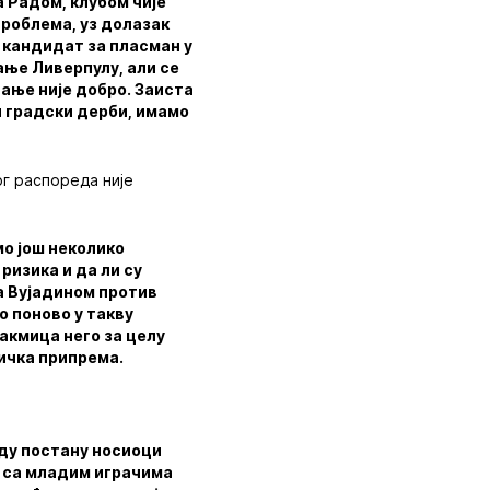
а Радом, клубом чије
проблема, уз долазак
 кандидат за пласман у
ање Ливерпулу, али се
ање није добро. Заиста
ли градски дерби, имамо
ог распореда није
мо још неколико
ризика и да ли су
са Вујадином против
о поново у такву
такмица него за целу
хичка припрема.
оду постану носиоци
к, са младим играчима