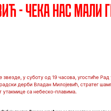
ић - Чека нас мали 
звезде, у суботу од 19 часова, угостиће Рад у
радски дерби Владан Милојевић, стратег шам
т утакмице са небеско-плавима.