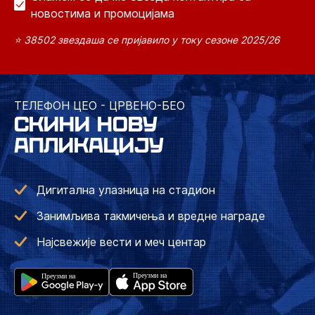
новостима и промоцијама
⭐ 38502 звездаша се пријавило у току сезоне 2025/26
ТЕЛЕФОН ЦЕО - ЦРВЕНО-БЕО
СКИНИ НОВУ
АПЛИКАЦИЈУ
Дигитална улазница на стадион
Занимљива такмичења и вредне награде
Најсвежије вести и меч центар