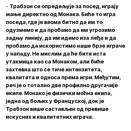
-
Трабзон се опредељује за посед, играју
мање директно од Монака. Биће то игра
поседа, где је веома битно да им то
одузмемо и да пробамо да им угрозимо
задњу линију, да им идемо иза леђа и да
пробамо да искористимо наше брзе играче
у нападу. Не мислим да ће бити иста
утакмица као са Монаком, али биће
захтевна што се тиче интензитета,
квалитета и односа према игри. Међутим,
реч је о тотално две профилно другачије
екипе. Монако је физички моћна екипа,
једна од бољих у Француској, док је
Трабзон више састављен од превише
искусних и квалитетних играча.