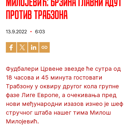
Милојевић: Брзина главни адут
против Трабзона
13.9.2022
6:03
Фудбалери Црвене звезде ће сутра од
18 часова и 45 минута гостовати
Трабзону у оквиру другог кола групне
фазе Лиге Европе, а очекивања пред
нови међународни изазов изнео је шеф
стручног штаба нашег тима Милош
Милојевић.