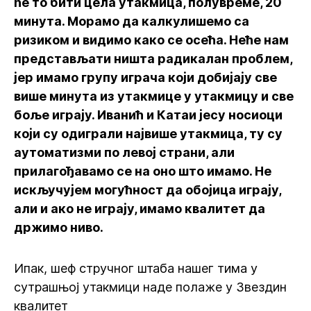
ће то бити цела утакмица, полувреме, 20
минута. Морамо да калкулишемо са
ризиком и видимо како се осећа. Неће нам
представљати ништа радикалан проблем,
јер имамо групу играча који добијају све
више минута из утакмице у утакмицу и све
боље играју. Иванић и Катаи јесу носиоци
који су одиграли највише утакмица, ту су
аутоматизми по левој страни, али
прилагођавамо се на оно што имамо. Не
искључујем могућност да обојица играју,
али и ако не играју, имамо квалитет да
држимо ниво.
Ипак, шеф стручног штаба нашег тима у
сутрашњој утакмици наде полаже у Звездин
квалитет