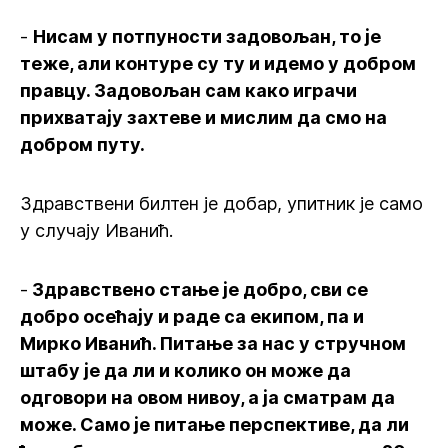
-
Нисам у потпуности задовољан, то је
теже, али контуре су ту и идемо у добром
правцу. Задовољан сам како играчи
прихватају захтеве и мислим да смо на
добром путу.
Здравствени билтен је добар, упитник је само
у случају Иванић.
-
Здравствено стање је добро, сви се
добро осећају и раде са екипом, па и
Мирко Иванић. Питање за нас у стручном
штабу је да ли и колико он може да
одговори на овом нивоу, а ја сматрам да
може. Само је питање перспективе, да ли