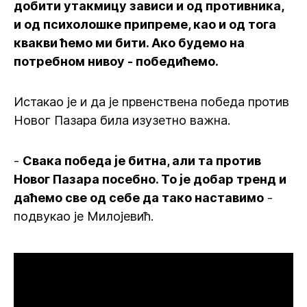
добити утакмицу зависи и од противника,
и од психолошке припреме, као и од тога
квакви ћемо ми бити. Ако будемо на
потребном нивоу - победићемо.
Истакао је и да је првенствена победа против
Новог Пазара била изузетно важна.
-
Свака победа је битна, али та против
Новог Пазара посебно. То је добар тренд и
даћемо све од себе да тако наставимо
-
подвукао је Милојевић.