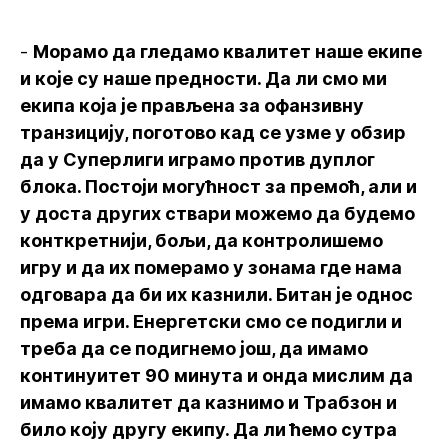
-
Морамо да гледамо квалитет наше екипе
и које су наше предности. Да ли смо ми
екипа која је прављена за офанзивну
транзицију, поготово кад се узме у обзир
да у Суперлиги играмо против дуплог
блока. Постоји могућност за премоћ, али и
у доста других ствари можемо да будемо
конткретнији, бољи, да контролишемо
игру и да их померамо у зонама где нама
одговара да би их казнили. Битан је однос
према игри. Енергетски смо се подигли и
треба да се подигнемо још, да имамо
континуитет 90 минута и онда мислим да
имамо квалитет да казнимо и Трабзон и
било коју другу екипу. Да ли ћемо сутра