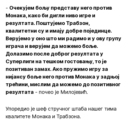
-
Очекујем бољу представу него против
Монака, како би дигли ниво игре и
резултата. Поштујемо Трабзон,
квалитетни су и имају добре појединце.
Верујемо у оно што ми радимо и у ову групу
играча и верујем да можемо боље.
Долазимо после доброг резултата у
Суперлиги на тешком гостовању, то је
позитиван замах. Ако пружимо игру за
нијансу боље него против Монака у задњој
трећини, мислим да можемо до позитивног
резултата
- почео је Милојевић.
Упоредио је шеф стручног штаба нашег тима
квалитете Монака и Трабзона.