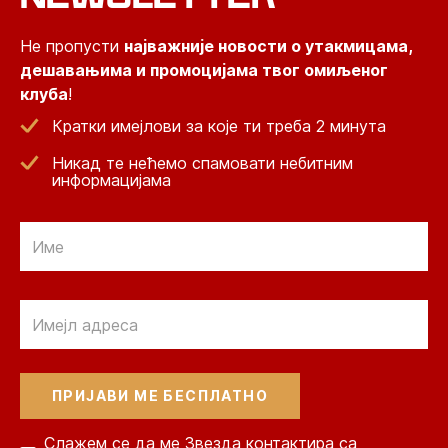
Не пропусти
најважније новости о утакмицама,
дешавањима и промоцијама твог омиљеног
клуба
!
Кратки имејлови за које ти треба 2 минута
Никад те нећемо спамовати небитним
информацијама
Email
Email
Слажем се да ме Звезда контактира са