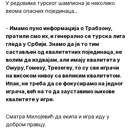
У редовима турског шампиона је неколико
веома опасних појединаца...
-
Имамо пуно информација о Трабзону,
пратили смо их, и генерално се турска лига
гледа у Србији. Знамо да је то тим
састављен од квалитетних појединаца, не
волим да издвајам, али имају квалитета у
Омуру, Гомезу, Трезегеу, то су све играчи
на високом нивоу са великим квалитетом.
Ипак, не треба да се фокусирамо на једног
играча, већ на то да зауставимо њихове
квалитете у игри.
Сматра Милојевић да екипа и игра иду у
добром правцу.