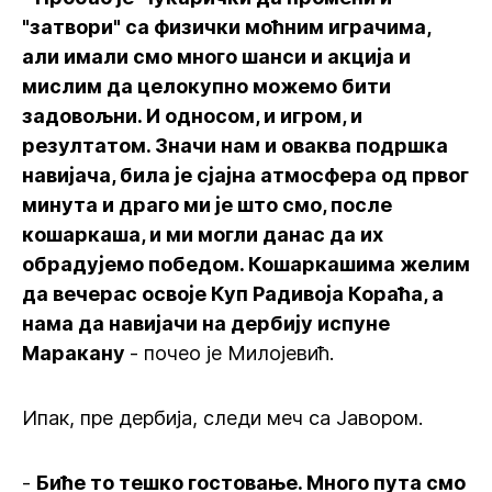
"затвори" са физички моћним играчима,
али имали смо много шанси и акција и
мислим да целокупно можемо бити
задовољни. И односом, и игром, и
резултатом. Значи нам и оваква подршка
навијача, била је сјајна атмосфера од првог
минута и драго ми је што смо, после
кошаркаша, и ми могли данас да их
обрадујемо победом. Кошаркашима желим
да вечерас освоје Куп Радивоја Кораћа, а
нама да навијачи на дербију испуне
Маракану
- почео је Милојевић.
Ипак, пре дербија, следи меч са Јавором.
-
Биће то тешко гостовање. Много пута смо