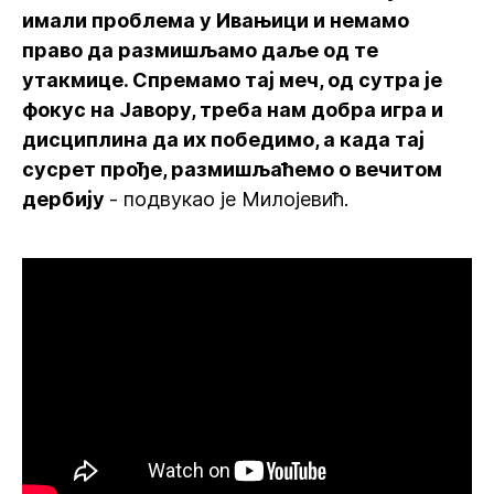
имали проблема у Ивањици и немамо
право да размишљамо даље од те
утакмице. Спремамо тај меч, од сутра је
фокус на Јавору, треба нам добра игра и
дисциплина да их победимо, а када тај
сусрет прође, размишљаћемо о вечитом
дербију
- подвукао је Милојевић.