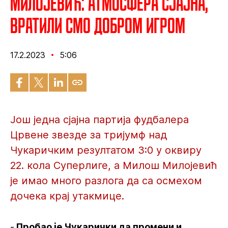
Милојевић: Атмосфера сјајна,
вратили смо добром игром
17.2.2023
5:06
Још једна сјајна партија фудбалера
Црвене звезде за тријумф над
Чукаричким резултатом 3:0 у оквиру
22. кола Суперлиге, а Милош Милојевић
је имао много разлога да са осмехом
дочека крај утакмице.
-
Пробао је Чукарички да промени и