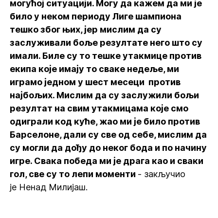
могућој ситуацији. Могу да кажем да ми је
било у неком периоду Лиге шампиона
тешко због њих, јер мислим да су
заслуживали боље резултате него што су
имали. Биле су то тешке утакмице против
екипа које имају то сваке недеље, ми
играмо једном у шест месеци против
најбољих. Мислим да су заслужили бољи
резултат на свим утакмицама које смо
одиграли код куће, жао ми је било против
Барселоне, дали су све од себе, мислим да
су могли да дођу до неког бода и по начину
игре. Свака победа ми је драга као и сваки
гол, све су то лепи моменти
- закључио
је Ненад Милијаш.