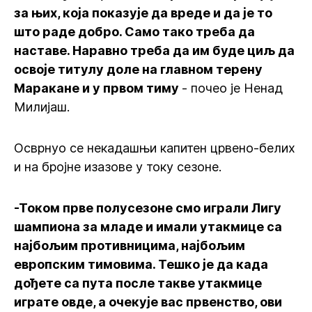
за њих, која показује да вреде и да је то
што раде добро. Само тако треба да
наставе. Наравно треба да им буде циљ да
освоје титулу доле на главном терену
Маракане и у првом тиму
- почео је Ненад
Милијаш.
Осврнуо се некадашњи капитен црвено-белих
и на бројне изазове у току сезоне.
-Током прве полусезоне смо играли Лигу
шампиона за младе и имали утакмице са
најбољим противницима, најбољим
европским тимовима. Тешко је да када
дођете са пута после такве утакмице
играте овде, а очекује вас првенство, ови