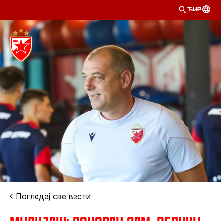
ЋИР
Погледај све вести