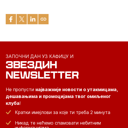
ЗАПОЧНИ ДАН УЗ КАФИЦУ И
ЗВЕЗДИН
NEWSLETTER
Не пропусти
најважније новости о утакмицама,
дешавањима и промоцијама твог омиљеног
клуба
!
Кратки имејлови за које ти треба 2 минута
Никад те нећемо спамовати небитним
информацијама