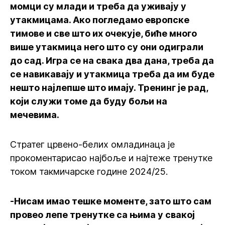
момци су млади и треба да уживају у
утакмицама. Ако погледамо европске
тимове и све што их очекује, биће много
више утакмица него што су они одиграли
до сад. Игра се на свака два дана, треба да
се навикавају и утакмица треба да им буде
нешто најлепше што имају. Тренинг је рад,
који служи томе да буду бољи на
мечевима.
Стратег црвено-белих омладинаца је
прокоментарисао најбоље и најтеже тренутке
током такмичарске године 2024/25.
-Нисам имао тешке моменте, зато што сам
провео лепе тренутке са њима у свакој