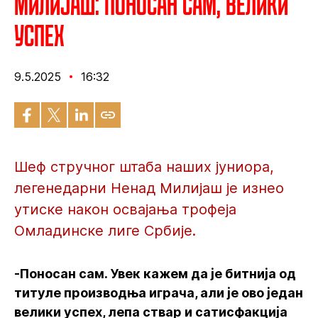
Милијаш: Поносан сам, велики
успех
9.5.2025
16:32
Шеф стручног штаба наших јуниора,
легенедарни Ненад Милијаш је изнео
утиске након освајања трофеја
Омладинске лиге Србије.
-Поносан сам. Увек кажем да је битнија од
титуле производња играча, али је ово један
велики успех, лепа ствар и сатисфакција