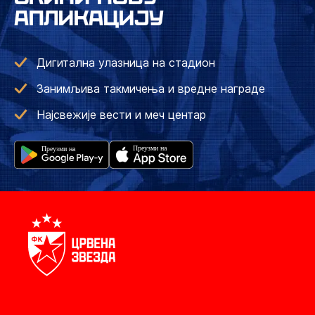
АПЛИКАЦИЈУ
Дигитална улазница на стадион
Занимљива такмичења и вредне награде
Најсвежије вести и меч центар