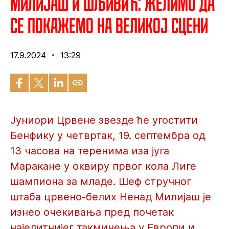
Милијаш и Шљивић: Желимо да
се покажемо на великој сцени
17.9.2024
13:29
Јуниори Црвене звезде ће угостити
Бенфику у четвртак, 19. септембра од
13 часова на теренима иза југа
Маракане у оквиру првог кола Лиге
шампиона за младе. Шеф стручног
штаба црвено-белих Ненад Милијаш је
изнео очекивања пред почетак
најелитнијег такмичења у Европи и