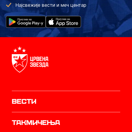
Најсвежије вести и меч центар
Вести
Такмичења