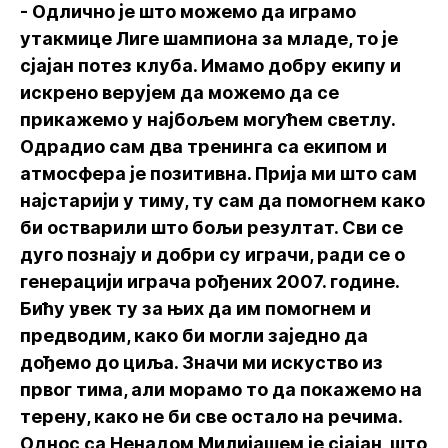
- Одлично је што можемо да играмо
утакмице Лиге шампиона за младе, то је
сјајан потез клуба. Имамо добру екипу и
искрено верујем да можемо да се
прикажемо у најбољем могућем светлу.
Одрадио сам два тренинга са екипом и
атмосфера је позитивна. Прија ми што сам
најстарији у тиму, ту сам да помогнем како
би остварили што бољи резултат. Сви се
дуго познају и добри су играчи, ради се о
генерацији играча рођених 2007. године.
Бићу увек ту за њих да им помогнем и
предводим, како би могли заједно да
дођемо до циља. Значи ми искуство из
првог тима, али морамо то да покажемо на
терену, како не би све остало на речима.
Однос са Ненадом Милијашем је сјајан, што