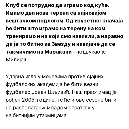
Клуб се потрудио да играмо код куће.
Имамо два нова терена са најновијом
вештачком подлогом. Од изузетног значаја
ће бити што играмо на терену на ком
тренирамо и на који смо навикли, а наравно
да је то битно за Звезду и навијаче да се
такмичимо на Маракани -
подвукао је
Милијаш.
Ударна игла у мечевима против сјајних
фудбалских академија ће бити везни
фудбалер Јован Шљивић. Наш првотимац је
рођен 2005. године, те ће и ове сезоне бити
на располагању младом стратегу у
најбитнијим утакмицама.