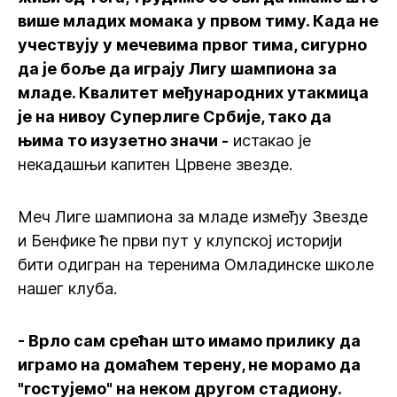
више младих момака у првом тиму. Када не
учествују у мечевима првог тима, сигурно
да је боље да играју Лигу шампиона за
младе. Квалитет међународних утакмица
је на нивоу Суперлиге Србије, тако да
њима то изузетно значи -
истакао је
некадашњи капитен Црвене звезде.
Меч Лиге шампиона за младе између Звезде
и Бенфике ће први пут у клупској историји
бити одигран на теренима Омладинске школе
нашег клуба.
- Врло сам срећан што имамо прилику да
играмо на домаћем терену, не морамо да
"гостујемо" на неком другом стадиону.