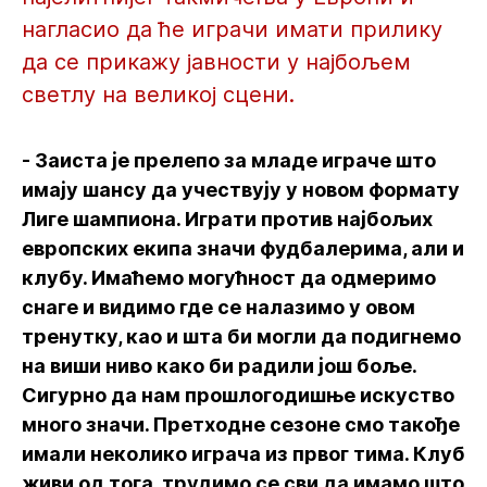
нагласио да ће играчи имати прилику
да се прикажу јавности у најбољем
светлу на великој сцени.
- Заиста је прелепо за младе играче што
имају шансу да учествују у новом формату
Лиге шампиона. Играти против најбољих
европских екипа значи фудбалерима, али и
клубу. Имаћемо могућност да одмеримо
снаге и видимо где се налазимо у овом
тренутку, као и шта би могли да подигнемо
на виши ниво како би радили још боље.
Сигурно да нам прошлогодишње искуство
много значи. Претходне сезоне смо такође
имали неколико играча из првог тима. Клуб
живи од тога, трудимо се сви да имамо што