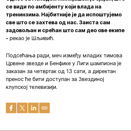
се види по амбијенту који влада на
тренинзима. Најбитније је да испоштујемо
све што се захтева од нас. Заиста сам
задовољан и срећан што сам део ове екипе
-
рекао је Шљивић.
Подсећања ради, меч између младих тимова
Црвене звезде и Бенфике у Лиги шампиона је
заказан за четвртак од 13 сати, а директан
пренос ће бити доступан за Звездиној
клупској телевизији.