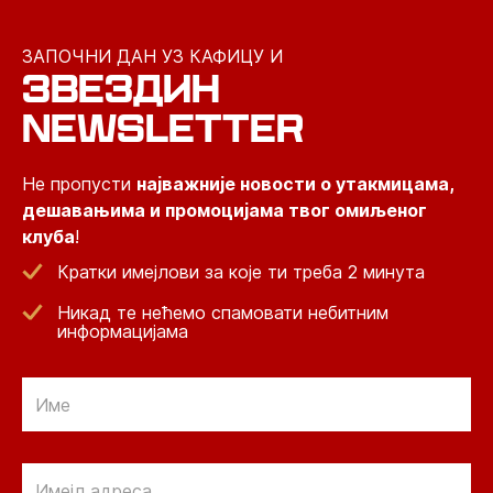
ЗАПОЧНИ ДАН УЗ КАФИЦУ И
ЗВЕЗДИН
NEWSLETTER
Не пропусти
најважније новости о утакмицама,
дешавањима и промоцијама твог омиљеног
клуба
!
Кратки имејлови за које ти треба 2 минута
Никад те нећемо спамовати небитним
информацијама
Email
Email