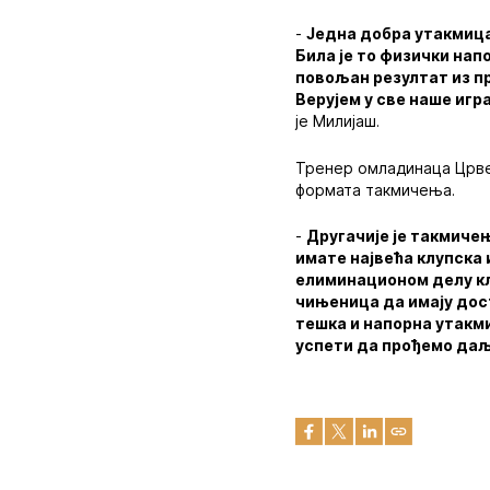
-
Једна добра утакмица 
Била је то физички нап
повољан резултат из пр
Верујем у све наше игр
је Милијаш.
Тренер омладинаца Црве
формата такмичења.
-
Другачије је такмичењ
имате највећа клупска 
елиминационом делу клу
чињеница да имају дост
тешка и напорна утакми
успети да прођемо да