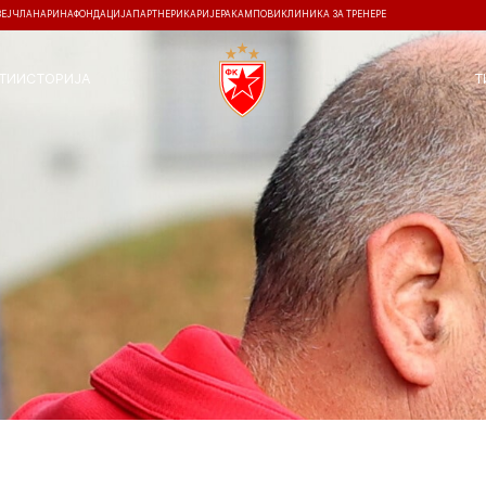
ЗЕЈ
ЧЛАНАРИНА
ФОНДАЦИЈА
ПАРТНЕРИ
КАРИЈЕРА
КАМПОВИ
КЛИНИКА ЗА ТРЕНЕРЕ
ТИ
ИСТОРИЈА
Т