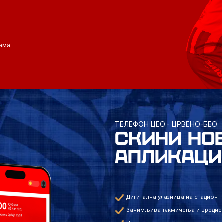
ама
ТЕЛЕФОН ЦЕО - ЦРВЕНО-БЕО
СКИНИ НО
АПЛИКАЦИ
Дигитална улазница на стадион
Занимљива такмичења и вредне