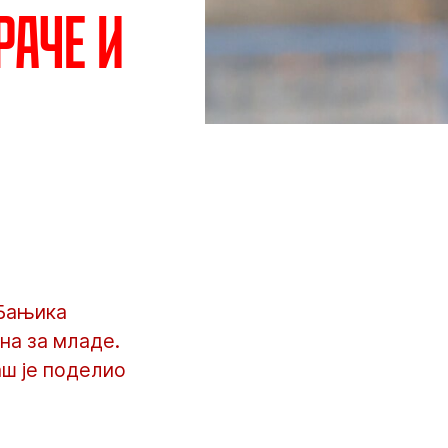
раче и
 Бањика
на за младе.
ш је поделио