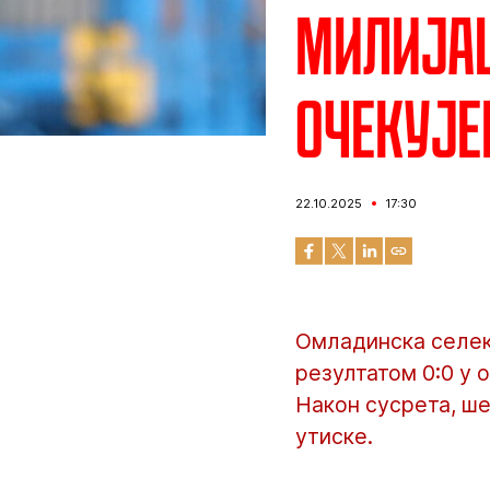
Милијаш
очекује
22.10.2025
17:30
Омладинска селек
резултатом 0:0 у 
Након сусрета, ш
утиске.