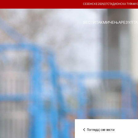
СЕЗОНСКЕ 2026/27
СТАДИОНСКА ТУРА
МУ
ВЕСТИ
ТАКМИЧЕЊА
РЕЗУЛТА
Погледај све вести