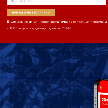
Слажем се да ме Звезда контактира са новостима и промоциј
⭐ 38502 звездаша се пријавило у току сезоне 2025/26