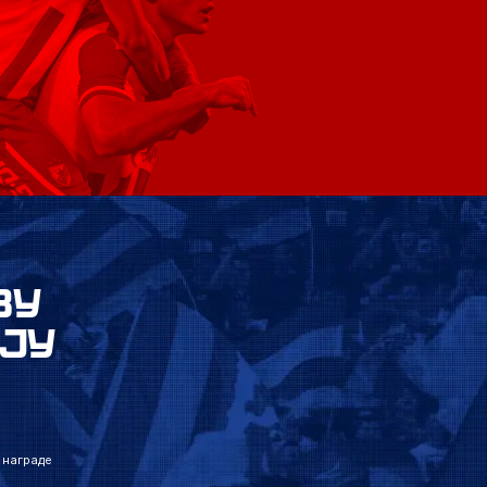
ВУ
ЈУ
 награде