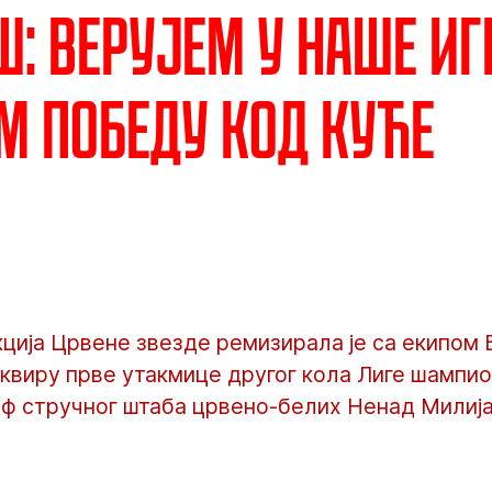
: Верујем у наше иг
м победу код куће
ција Црвене звезде ремизирала је са екипом
оквиру прве утакмице другог кола Лиге шампио
еф стручног штаба црвено-белих Ненад Милија