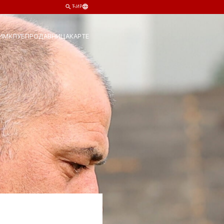
ЋИР
ИМ
КЛУБ
ПРОДАВНИЦА
КАРТЕ