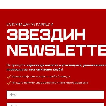
ЗАПОЧНИ ДАН УЗ КАФИЦУ И
ЗВЕЗДИН
NEWSLETT
Не пропусти
најважније новости о утакмицама, дешавањима 
промоцијама твог омиљеног клуба
!
Кратки имејлови за које ти треба 2 минута
Никад те нећемо спамовати небитним информацијама
Email
Email