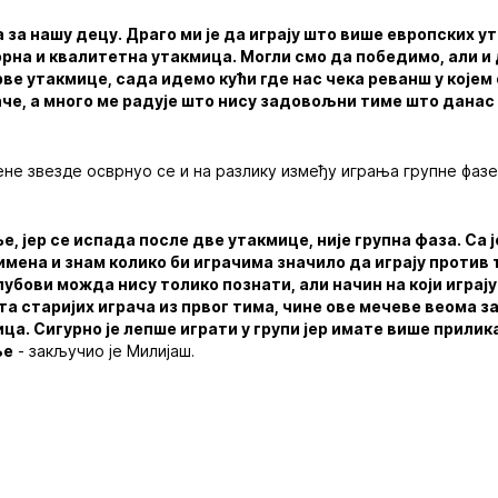
за нашу децу. Драго ми је да играју што више европских у
орна и квалитетна утакмица. Могли смо да победимо, али и
ве утакмице, сада идемо кући где нас чека реванш у којем
аче, а много ме радује што нису задовољни тиме што дана
не звезде осврнуо се и на разлику између играња групне фаз
е, јер се испада после две утакмице, није групна фаза. Са ј
имена и знам колико би играчима значило да играју против 
бови можда нису толико познати, али начин на који играју
а старијих играча из првог тима, чине ове мечеве веома за
ца. Сигурно је лепше играти у групи јер имате више прилик
ље
- закључио је Милијаш.