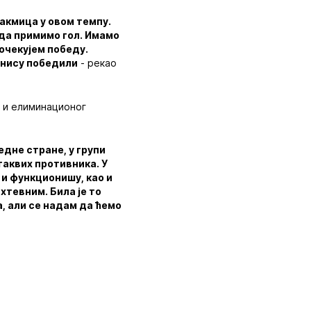
такмица у овом темпу.
 да примимо гол. Имамо
 очекујем победу.
с нису победили
- рекао
е и елиминационог
едне стране, у групи
таквих противника. У
 и функционишу, као и
хтевним. Била је то
а, али се надам да ћемо