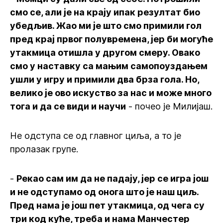
смо се, али је на крају ипак резултат био
убедљив. Жао ми је што смо примили гол
пред крај првог полувремена, јер би могуће
утакмица отишла у другом смеру. Овако
смо у наставку са мањим самопоуздањем
ушли у игру и примили два брза гола. Но,
велико је ово искуство за нас и може много
тога и да се види и научи
- почео је Милијаш.
Не одступа се од главног циља, а то је
пролазак групе.
-
Рекао сам им да не падају, јер се игра још
и не одступамо од онога што је наш циљ.
Пред нама је још пет утакмица, од чега су
три код куће, треба и нама Манчестер