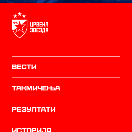
Вести
Такмичења
резултати
историја