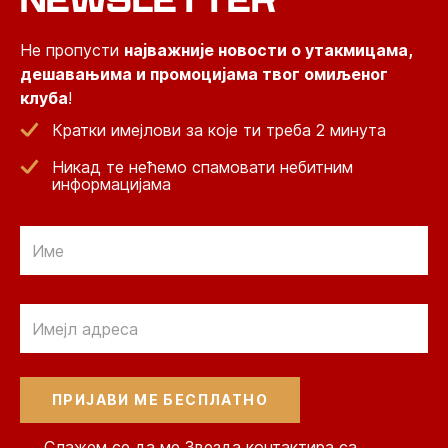
Не пропусти
најважније новости о утакмицама,
дешавањима и промоцијама твог омиљеног
клуба
!
Кратки имејлови за које ти треба 2 минута
Никад те нећемо спамовати небитним
информацијама
Email
Email
Слажем се да ме Звезда контактира са