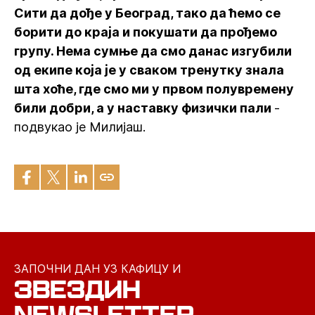
Сити да дође у Београд, тако да ћемо се
борити до краја и покушати да прођемо
групу. Нема сумње да смо данас изгубили
од екипе која је у сваком тренутку знала
шта хоће, где смо ми у првом полувремену
били добри, а у наставку физички пали
-
подвукао је Милијаш.
ЗАПОЧНИ ДАН УЗ КАФИЦУ И
ЗВЕЗДИН
NEWSLETTER