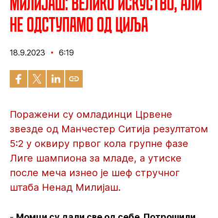
Милијаш: Велико искуство, али
не одступамо од циља
18.9.2023
6:19
Поражени су омладинци Црвене
звезде од Манчестер Ситија резултатом
5:2 у оквиру првог кола групне фазе
Лиге шампиона за младе, а утиске
после меча изнео је шеф стручног
штаба Ненад Милијаш.
-
Момци су дали све од себе. Потрошили