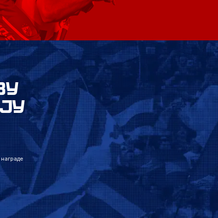
ВУ
ЈУ
 награде