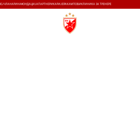
ЗЕЈ
ЧЛАНАРИНА
ФОНДАЦИЈА
ПАРТНЕРИ
КАРИЈЕРА
КАМПОВИ
КЛИНИКА ЗА ТРЕНЕРЕ
ТИ
ИСТОРИЈА
Т