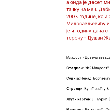
а онда је десет м
тачку на меч. Деб
2007. године, који
Милосављевићу и 
је и годину дана 
терену - Душан Жа
Младост - Црвена звезда 
Стадион:
"ФК Младост",
Судија:
Ненад Ђорђевић
Стрелци:
Вучићевић у 8.
Жути картон:
Л. Ђурић 
Младост:
Виторовић, Оп