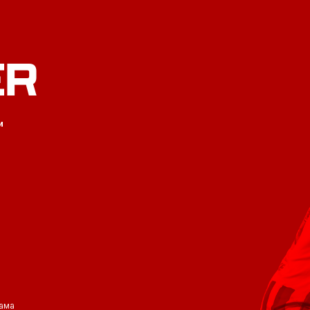
ER
и
ама