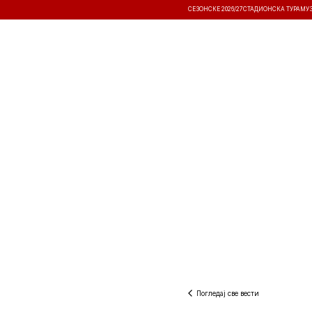
СЕЗОНСКЕ 2026/27
СТАДИОНСКА ТУРА
МУ
ВЕСТИ
ТАКМИЧЕЊА
РЕЗУЛТА
Погледај све вести