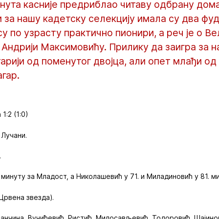
инута касније предриблао читаву одбрану дом
и за нашу кадетску селекцију имала су два ф
 су по узрасту практично пионири, а реч је о В
Андрији Максимовићу. Прилику да заигра за 
старији од поменутог двојца, али опет млађи од
гар.
1:2 (1:0)
 Лучани.
.
 минуту за Младост, а Николашевић у 71. и Миладиновић у 81. м
(Црвена звезда).
анчина, Вучићевић, Ристић, Милосављевић, Тодоровић, Шајинов