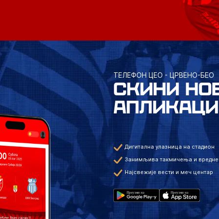
ТЕЛЕФОН ЦЕО - ЦРВЕНО-БЕО
СКИНИ НО
АПЛИКАЦИ
Дигитална улазница на стадион
Занимљива такмичења и вредне
Најсвежије вести и меч центар