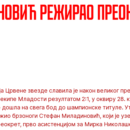
овић режирао прео
а Црвене звезде славила је након великог пр
екипе Младости резултатом 2:1, у оквиру 28. 
 дошла на свега бод до шампионске титуле. Ут
ио брзоноги Стефан Миладиновић, који је узе
еокрет, прво асистенцијом за Мирка Николаше