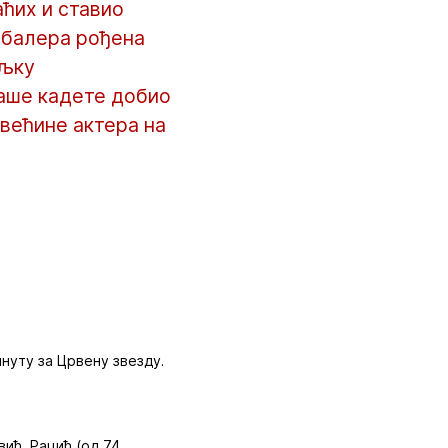
аћих и ставио
удбалера рођена
ељку
наше кадете добио
 већине актера на
инуту за Црвену звезду.
ић, Рацић (од 74.