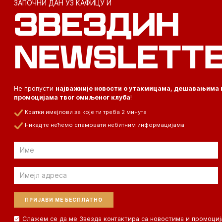
ЗАПОЧНИ ДАН УЗ КАФИЦУ И
ЗВЕЗДИН
NEWSLETT
Не пропусти
најважније новости о утакмицама, дешавањима 
промоцијама твог омиљеног клуба
!
Кратки имејлови за које ти треба 2 минута
Никад те нећемо спамовати небитним информацијама
Email
Email
Слажем се да ме Звезда контактира са новостима и промоциј