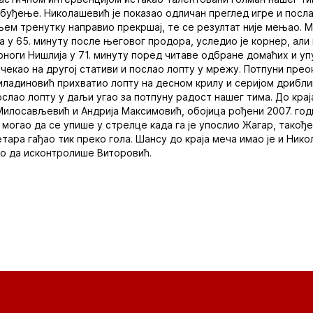
узбуђење. Николашевић је показао одличан преглед игре и посл
дњем тренутку направио прекршај, те се резултат није мењао. 
а у 65. минуту после његовог продора, уследио је корнер, али 
оноги Нишлија у 71. минуту поред читаве одбране домаћих и уп
екао на другој стативи и послао лопту у мрежу. Потпуни преок
иладиновић прихватио лопту на десном крилу и серијом дрибл
слао лопту у даљи угао за потпуну радост нашег тима. До крај
илосављевић и Андрија Максимовић, обојица рођени 2007. годи
могао да се упише у стрелце када га је упослио Жагар, такође
тара гађао тик преко гола. Шансу до краја меча имао је и Нико
ео да исконтролише Виторовић.