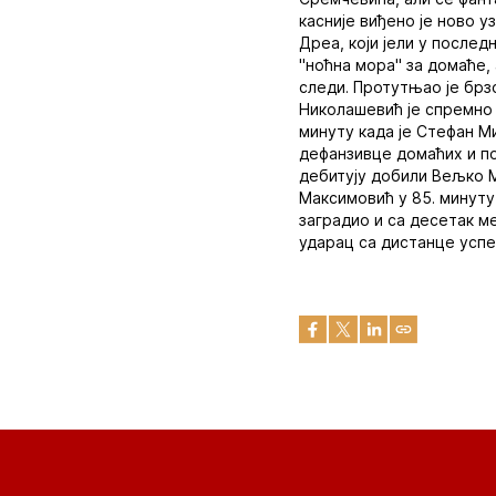
касније виђено је ново 
Дреа, који јели у после
"ноћна мора" за домаће, 
следи. Протутњао је брз
Николашевић је спремно ч
минуту када је Стефан М
дефанзивце домаћих и по
дебитују добили Вељко М
Максимовић у 85. минуту 
заградио и са десетак ме
ударац са дистанце усп