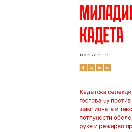
Миладин
кадета
14.5.2022
1:24
Кадетска селекциј
гостовању против 
шампионата и тако
потпуности обележ
руке и режирао пр