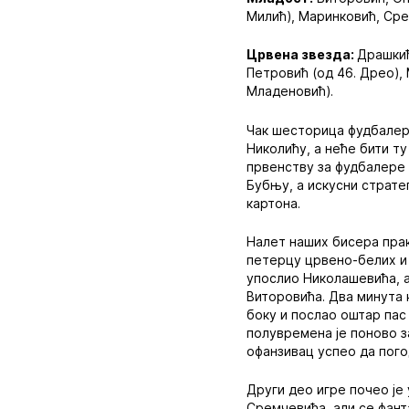
Милић), Маринковић, Сре
Црвена звезда:
Драшкић
Петровић (од 46. Дрео),
Младеновић).
Чак шесторица фудбалер
Николићу, а неће бити ту
првенству за фудбалере 
Бубњу, а искусни страте
картона.
Налет наших бисера прак
петерцу црвено-белих и 
упослио Николашевића, а
Виторовића. Два минута 
боку и послао оштар пас 
полувремена је поново з
офанзивац успео да пого
Други део игре почео је
Сремчевића, али се фан