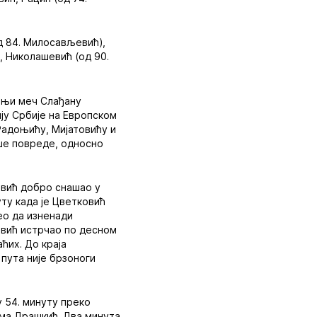
од 84. Милосављевић),
, Николашевић (од 90.
шњи меч Слађану
ију Србије на Европском
Радоњићу, Мијатовићу и
кше повреде, односно
евић добро снашао у
уту када је Цветковић
ео да изненади
овић истрчао по десном
ћих. До краја
 пута није брзоноги
у 54. минуту преко
има Драшкић. Два минута