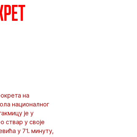
крет
еокрета на
кола националног
акмицу је у
о ствар у своје
вића у 71. минуту,