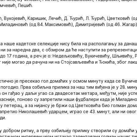
мчевић, Пешић.
, Вукојевић, Каришик, Лечић, Д. Ђурић, Л. Ђурић, Цветковић (
 Миладиновић (од 84. Максимовић), Димитријевић (од 46. Жагар)
а наше кадетске селекције нису била на располагању за дана
 ни за наредна два, с обзиром да ће наступити за репрезентац
до 17 година, а реч је о: Недељковићу, Вукичевићу, Шљивићу, 
г није могао да рачуна ни на Стојсављевића и Ђокића, због ла
тично је пресекао гол домаћих у осмом минуту када се Вучич
погодио. Прва озбиљна прилика за наш тим виђена је у 28. мин
 он гађао у даљи угао са двадесетак метара, међутм, није усп
касније, поново су запретили наши фудбалери када је Миладин
у петерац, а за нијансу је бржи од Цветковића био голман дома
апретио Николашевић ударцем, играо се 43. минут, али ни овог
ди.
 у добром ритму, а прву озбиљију прилику створили су домаћи 
тастичном интервенцијом истакао талентовани голман нашег т