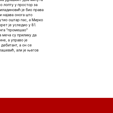
ао лопту у простор за
Миладиновић је био права
и најава онога што
утио оштар пас, а Мирко
рет је уследио у 81.
инга "промешао"
а меча су прилику да
не, а управо је
 дебитант, а он се
лашевић, али је његов