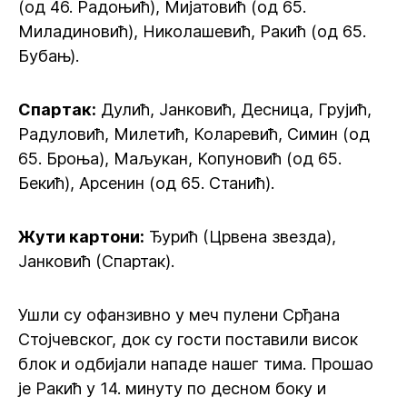
(од 46. Радоњић), Мијатовић (од 65.
Миладиновић), Николашевић, Ракић (од 65.
Бубањ).
Спартак:
Дулић, Јанковић, Десница, Грујић,
Радуловић, Милетић, Коларевић, Симин (од
65. Броња), Маљукан, Копуновић (од 65.
Бекић), Арсенин (од 65. Станић).
Жути картони:
Ђурић (Црвена звезда),
Јанковић (Спартак).
Ушли су офанзивно у меч пулени Срђана
Стојчевског, док су гости поставили висок
блок и одбијали нападе нашег тима. Прошао
је Ракић у 14. минуту по десном боку и