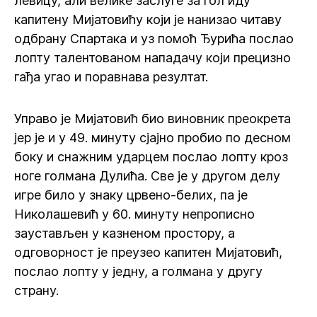
левицу, али велике заслуге за гол иду
капитену Мијатовићу који је нанизао читаву
одбрану Спартака и уз помоћ Ђурића послао
лопту талентованом нападачу који прецизно
гађа угао и поравнава резултат.
Управо је Мијатовић био виновник преокрета
јер је и у 49. минуту сјајно пробио по десном
боку и снажним ударцем послао лопту кроз
ноге голмана Дулића. Све је у другом делу
игре било у знаку црвено-белих, па је
Николашевић у 60. минуту непрописно
заустављен у казненом простору, а
одговорност је преузео капитен Мијатовић,
послао лопту у једну, а голмана у другу
страну.