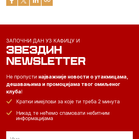
ЗАПОЧНИ ДАН УЗ КАФИЦУ И
ЗВЕЗДИН
NEWSLETTER
Не пропусти
најважније новости о утакмицама,
дешавањима и промоцијама твог омиљеног
клуба
!
Кратки имејлови за које ти треба 2 минута
Никад те нећемо спамовати небитним
информацијама
Email