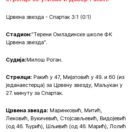
Црвена звезда - Спартак 3:1 (0:1)
Стадион:
"Терени Омладинске школе ФК
Црвена звезда".
Судија:
Милош Роган.
Стрелци:
Ракић у 47, Мијатовић у 49. и 60 (из
једанаестерца) за Црвену звезду, Маљукан у
27. минуту за Спартак.
Црвена звезда:
Маринковић, Митић,
Лековић, Вукичевић, Стојсављевић, Видојевић
(од 46. Ђурић), Шљивић (од 46. Марић), Лолић