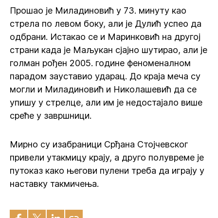
Прошао је Миладиновић у 73. минуту као
стрела по левом боку, али је Дулић успео да
одбрани. Истакао се и Маринковић на другој
страни када је Маљукан сјајно шутирао, али је
голман рођен 2005. године феноменалном
парадом зауставио ударац. До краја меча су
могли и Миладиновић и Николашевић да се
упишу у стрелце, али им је недостајало више
среће у завршници.
Мирно су изабраници Срђана Стојчевског
привели утакмицу крају, а друго полувреме је
путоказ како његови пулени треба да играју у
наставку такмичења.