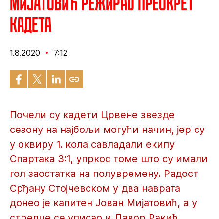
Мијатовић режирао преокрет
кадета
1.8.2020
7:12
Почели су кадети Црвене звезде
сезону на најбољи могући начин, јер су
у оквиру 1. кола савладали екипу
Спартака 3:1, упркос томе што су имали
гол заостатка на полувремену. Радост
Срђану Стојчевском у два наврата
донео је капитен Јован Мијатовић, а у
стрелце се уписао и Давор Ракић.