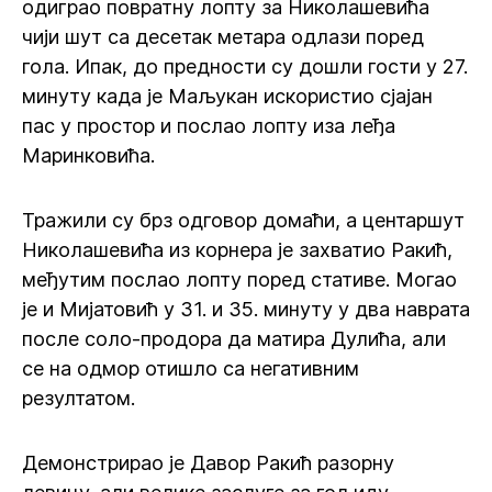
одиграо повратну лопту за Николашевића
чији шут са десетак метара одлази поред
гола. Ипак, до предности су дошли гости у 27.
минуту када је Маљукан искористио сјајан
пас у простор и послао лопту иза леђа
Маринковића.
Тражили су брз одговор домаћи, а центаршут
Николашевића из корнера је захватио Ракић,
међутим послао лопту поред стативе. Могао
је и Мијатовић у 31. и 35. минуту у два наврата
после соло-продора да матира Дулића, али
се на одмор отишло са негативним
резултатом.
Демонстрирао је Давор Ракић разорну