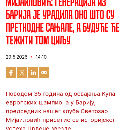
Мијаиловић: Генерација из
Барија је урадила оно што су
претходне сањале, а будуће ће
тежити том циљу
29.5.2026
14:10
Поводом 35 година од освајања Купа
европских шампиона у Барију,
председник нашег клуба Светозар
Мијаиловић присетио се историјског
успеха Црвене звезде.