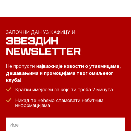
ЗАПОЧНИ ДАН УЗ КАФИЦУ И
ЗВЕЗДИН
NEWSLETTER
Не пропусти
најважније новости о утакмицама,
дешавањима и промоцијама твог омиљеног
клуба
!
Кратки имејлови за које ти треба 2 минута
Никад те нећемо спамовати небитним
информацијама
Email