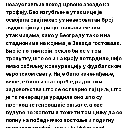
незаустављив поход Црвене звезде ка
трофеју. Без изгубљене утакмице је
освојила овај пехар уз невероватан број
људи који су присуствовали њеним
утакмицама, како у Београду тако и на
стадионима на којима је Звезда гостовала.
Био је то тим који, рекло би се у том
тренутку, што се и на крају потврдило, није
имао озбиљну конкуренцију у фудбалском
европском свету. Није било изненађење,
више је било израз среће, радости и
задовољства што се остварио тај циљ, што
је та генерација урадила оно што су
претходне генерације сањале, а ове
будуће ће желети и тежити том циљу да се
попну на победничко постоље и подигну
европски трофеј -
рекао је Мијаиловић.