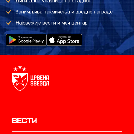
Дигитална улазница на стадион
Занимљива такмичења и вредне награде
Најсвежије вести и меч центар
Вести