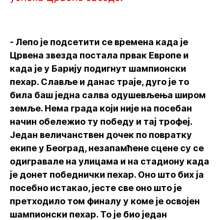
- Лепо је подсетити се времена када је
Црвена звезда постала првак Европе и
када је у Барију подигнут шампионски
пехар. Славље и данас траје, дуго је то
била баш једна салва одушевљења широм
земље. Нема града који није на посебан
начин обележио ту победу и тај трофеј.
Један величанствен дочек по повратку
екипе у Београд, незапамћене сцене су се
одигравале на улицама и на стадиону када
је донет победнички пехар. Оно што бих ја
посебно истакао, јесте све оно што је
претходило том финалу у коме је освојен
шампионски пехар. То је био један