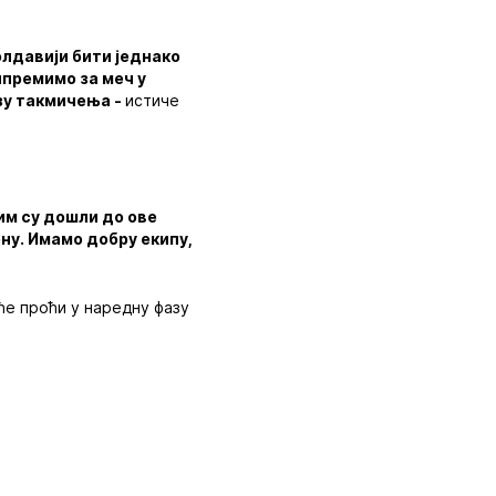
олдавији бити једнако
ипремимо за меч у
зу такмичења -
истиче
чим су дошли до ове
ену. Имамо добру екипу,
ће проћи у наредну фазу