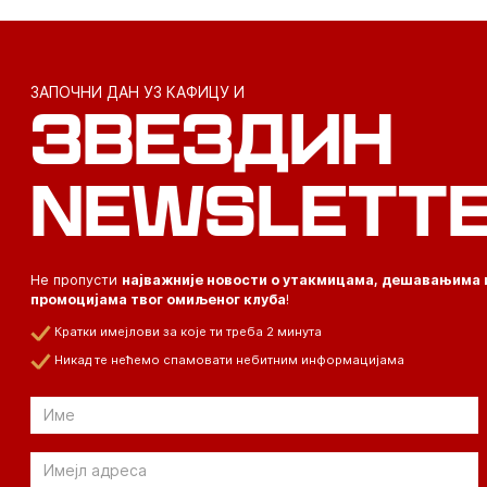
ЗАПОЧНИ ДАН УЗ КАФИЦУ И
ЗВЕЗДИН
NEWSLETT
Не пропусти
најважније новости о утакмицама, дешавањима 
промоцијама твог омиљеног клуба
!
Кратки имејлови за које ти треба 2 минута
Никад те нећемо спамовати небитним информацијама
Email
Email