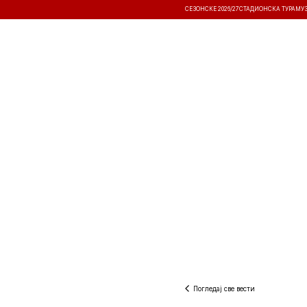
СЕЗОНСКЕ 2026/27
СТАДИОНСКА ТУРА
МУ
ВЕСТИ
ТАКМИЧЕЊА
РЕЗУЛТА
Погледај све вести