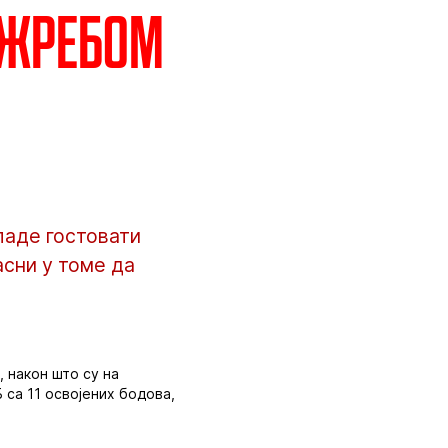
 жребом
ладе гостовати
сни у томе да
 након што су на
 са 11 освојених бодова,