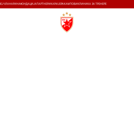
ЗЕЈ
ЧЛАНАРИНА
ФОНДАЦИЈА
ПАРТНЕРИ
КАРИЈЕРА
КАМПОВИ
КЛИНИКА ЗА ТРЕНЕРЕ
ТИ
ИСТОРИЈА
Т