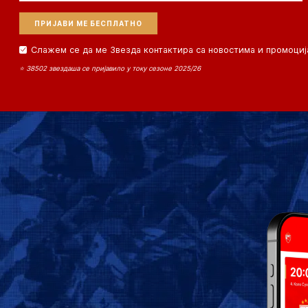
Слажем се да ме Звезда контактира са новостима и промоциј
⭐ 38502 звездаша се пријавило у току сезоне 2025/26