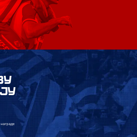
ВУ
ЈУ
 награде