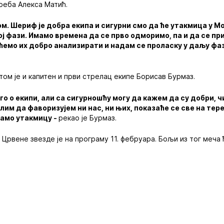
реба Алекса Матић.
. Шериф је добра екипа и сигурни смо да ће утакмица у М
ној фази. Имамо времена да се прво одморимо, па и да се пр
 ћемо их добро анализирати и надам се проласку у даљу фа
том је и капитен и први стрелац екипе Борисав Бурмаз.
го о екипи, али са сигурношћу могу да кажем да су добри, 
им да фаворизујем ни нас, ни њих, показаће се све на тер
камо утакмицу -
рекао је Бурмаз.
Црвене звезде је на програму 11. фебруара. Бољи из тог меча 