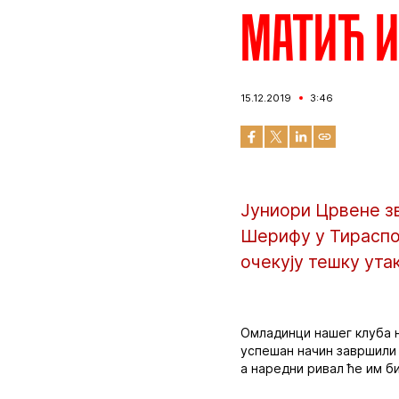
Матић 
15.12.2019
3:46
Јуниори Црвене з
Шерифу у Тираспољ
очекују тешку ута
Омладинци нашег клуба н
успешан начин завршили 
а наредни ривал ће им б