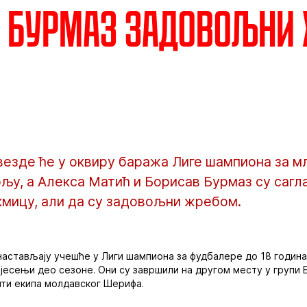
и Бурмаз задовољни
везде ће у оквиру баража Лиге шампиона за м
у, а Алекса Матић и Борисав Бурмаз су сагла
кмицу, али да су задовољни жребом.
астављају учешће у Лиги шампиона за фудбалере до 18 година,
јесењи део сезоне. Они су завршили на другом месту у групи Б
ити екипа молдавског Шерифа.