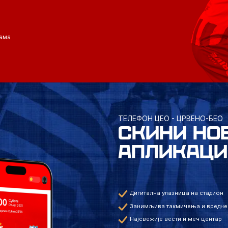
ама
ТЕЛЕФОН ЦЕО - ЦРВЕНО-БЕО
СКИНИ НО
АПЛИКАЦИ
Дигитална улазница на стадион
Занимљива такмичења и вредне
Најсвежије вести и меч центар