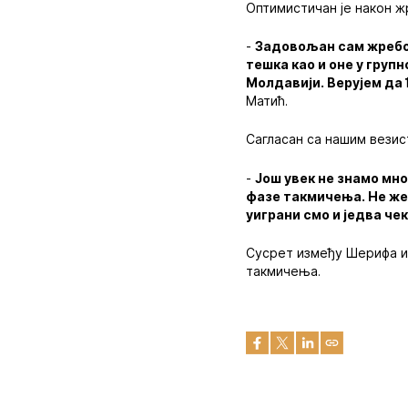
Оптимистичан је након ж
-
Задовољан сам жребом
тешка као и оне у груп
Молдавији. Верујем да
Матић.
Сагласан са нашим везис
-
Још увек не знамо мно
фазе такмичења. Не жел
уиграни смо и једва че
Сусрет између Шерифа и 
такмичења.