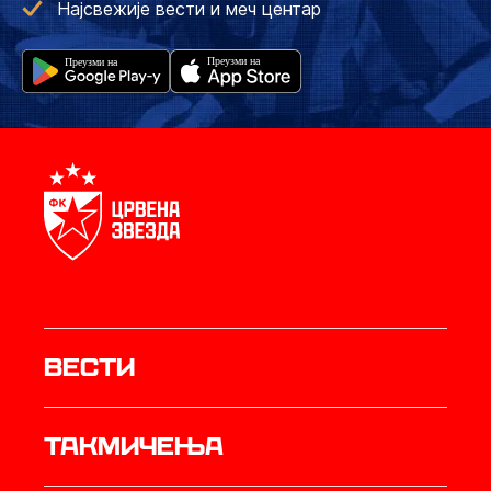
Најсвежије вести и меч центар
Вести
Такмичења