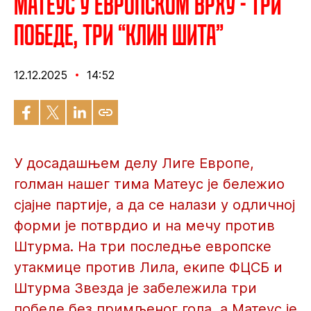
Матеус у европском врху - три
победе, три “клин шита”
12.12.2025
14:52
У досадашњем делу Лиге Европе,
голман нашег тима Матеус је бележио
сјајне партије, а да се налази у одличној
форми је потврдио и на мечу против
Штурма. На три последње европске
утакмице против Лила, екипе ФЦСБ и
Штурма Звезда је забележила три
победе без примљеног гола, а Матеус је