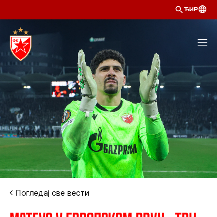
ЋИР
Погледај све вести