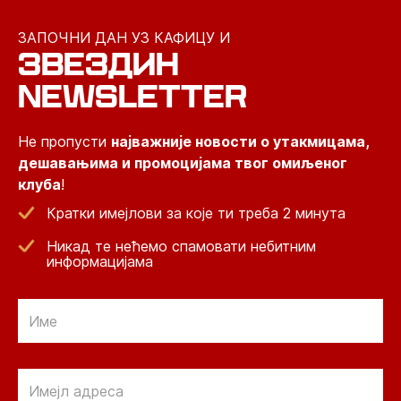
ЗАПОЧНИ ДАН УЗ КАФИЦУ И
ЗВЕЗДИН
NEWSLETTER
Не пропусти
најважније новости о утакмицама,
дешавањима и промоцијама твог омиљеног
клуба
!
Кратки имејлови за које ти треба 2 минута
Никад те нећемо спамовати небитним
информацијама
Email
Email