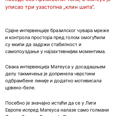
уписао три узастопна „клин шита“.
Сјајне интервенције бразилског чувара мреже
и контрола простора пред голом омогућили
су екипи да задржи стабилност и
самопоуздање у најзахтевнијим моментима.
Свака интервенција Матеуса у досадашњем
делу такмичења је допринела чврстини
одбрамбене линије и додатно мотивисала
црвено-беле.
Посебно је значајно истаћи да се у Лиги
Европе испред Матеуса налазе само голмани