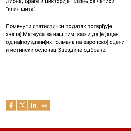
Лиона, Браге и Викторије Плзењ са четири
“клин шита”.
Поменути статистички податак потврђује
значај Матеуса за наш тим, као и да је један
од најпоузданијих голмана на европској сцени
и истински ослонац Звездине одбране.