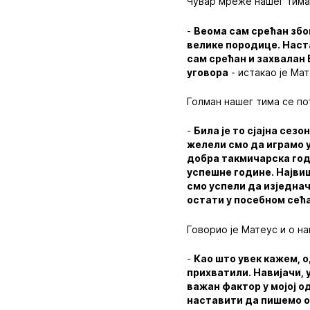
Чувар мреже нашег тима 
-
Веома сам срећан због
велике породице. Наст
сам срећан и захвалан 
уговора
- истакао је Мат
Голман нашег тима се по
-
Била је то сјајна сез
желели смо да играмо у
добра такмичарска год
успешне године. Највиш
смо успели да изједнач
остати у посебном сећа
Говорио је Матеус и о н
-
Као што увек кажем, о
прихватили. Навијачи, у
важан фактор у мојој о
наставити да пишемо о