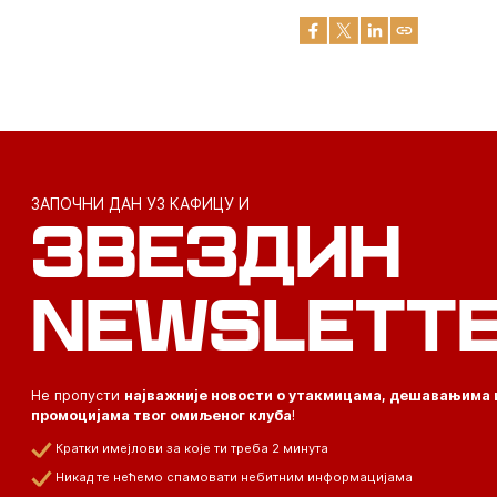
ЗАПОЧНИ ДАН УЗ КАФИЦУ И
ЗВЕЗДИН
NEWSLETT
Не пропусти
најважније новости о утакмицама, дешавањима 
промоцијама твог омиљеног клуба
!
Кратки имејлови за које ти треба 2 минута
Никад те нећемо спамовати небитним информацијама