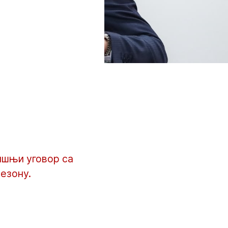
ишњи уговор са
езону.