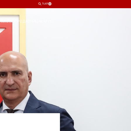
ЋИР
ИМ
КЛУБ
ПРОДАВНИЦА
КАРТЕ