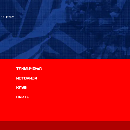
 награде
Такмичења
историја
Клуб
Карте