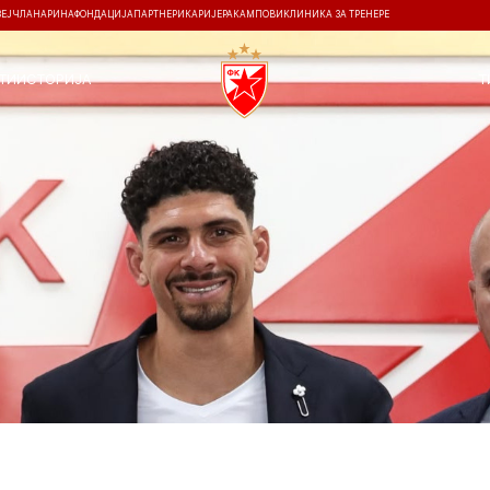
ЗЕЈ
ЧЛАНАРИНА
ФОНДАЦИЈА
ПАРТНЕРИ
КАРИЈЕРА
КАМПОВИ
КЛИНИКА ЗА ТРЕНЕРЕ
ТИ
ИСТОРИЈА
Т