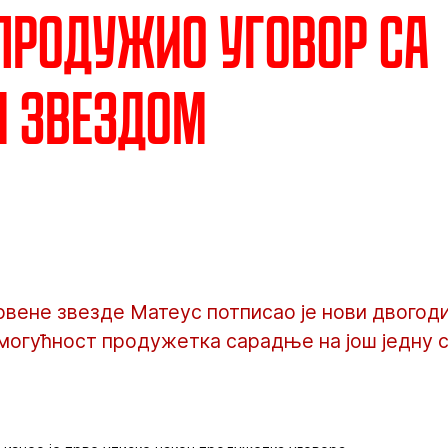
продужио уговор са
м звездом
рвене звезде Матеус потписао је нови двогод
могућност продужетка сарадње на још једну с