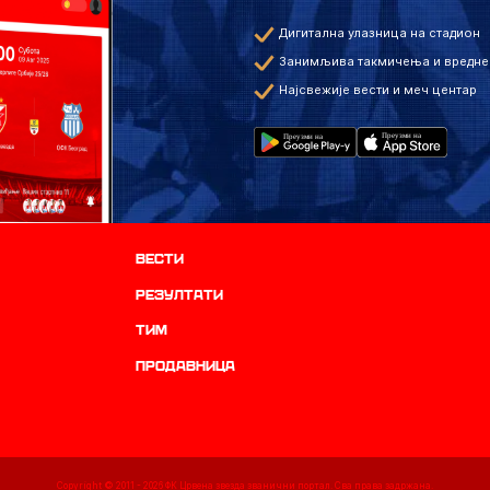
Дигитална улазница на стадион
Занимљива такмичења и вредне
Најсвежије вести и меч центар
Вести
резултати
ТИМ
продавница
Copyright © 2011 -
2026
ФК Црвена звезда званични портал. Сва права задржана.