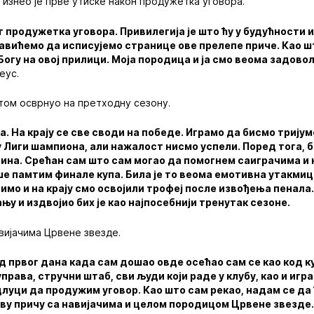
изнео је прве утиске након продужетка уговора.
 продужетка уговора. Привилегија је што ћу у будућности 
авићемо да исписујемо странице ове прелепе приче. Као ш
Богу на овој прилици. Моја породица и ја смо веома задов
еус.
том осврнуо на претходну сезону.
она. На крају се све своди на победе. Играмо да бисмо триј
 Лиги шампиона, али нажалост нисмо успели. Поред тога, б
ина. Срећан сам што сам могао да помогнем саиграчима и 
е памтим финале купа. Била је то веома емотивна утакмица
имо и на крају смо освојили трофеј после извођења пенала.
њу и издвојио бих је као најпосебнији тренутак сезоне.
авијачима Црвене звезде.
д првог дана када сам дошао овде осећао сам се као код к
права, стручни штаб, сви људи који раде у клубу, као и игра
длуци да продужим уговор. Као што сам рекао, надам се да
ву причу са навијачима и целом породицом Црвене звезде.