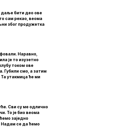
и даље бити део ове
то сам рекао, веома
ољни због продужетка
умфовали. Наравно,
ила је то изузетно
клубу током ове
. Губили смо, а затим
 Та утакмица ће ми
уће. Сви су ме одлично
чи. То је био веома
 ћемо заједно
 Надам се да ћемо