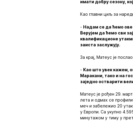
имати добру сезону, ко
Као главни циљ за наред
-
Надам се да ћемо ове 
Верујем да ћемо сви з
квалификационе утакми
заиста заслужују.
За крај, Матеус је посла
-
Као што увек кажем, о
Маракани, тако и на го
заједно остварити вел
Матеус је рођен 29. мар
лета и одмах се профили
меч и забележио 20 утак
у Европи. Са укупно 4.5
минутажом у тиму у прет