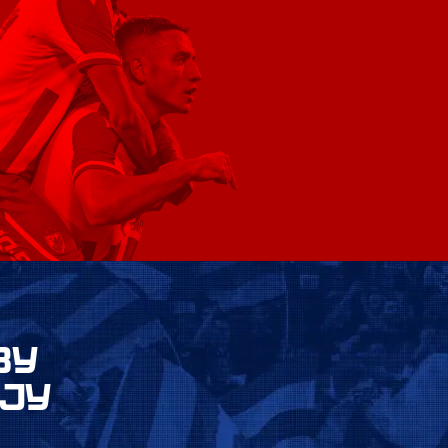
ВУ
ЈУ