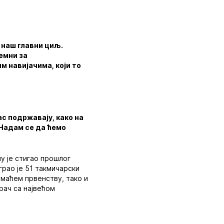
 наш главни циљ.
емни за
 навијачима, који то
ас подржавају, како на
 Надам се да ћемо
у је стигао прошлог
грао је 51 такмичарски
омаћем првенству, тако и
рач са највећом