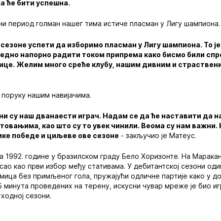
ја ће бити успешна.
ни период голман нашег тима истиче пласман у Лигу шампиона.
сезоне успети да изборимо пласман у Лигу шампиона. То је
аједно напорно радити током припрема како бисмо били спр
це. Желим много среће клубу, нашим дивним и страственим
о поруку нашим навијачима.
ни су наш дванаести играч. Надам се да ће наставити да н
стовањима, као што су то увек чинили. Веома су нам важни.
ике победе и циљеве ове сезоне
- закључио је Матеус.
та 1992. године у бразилском граду Бело Хоризонте. На Маракан
сао као први избор међу стативама. У дебитантској сезони оди
мица без примљеног гола, пружајући одличне партије како у д
95 минута проведених на терену, искусни чувар мреже је био иг
ходној сезони.