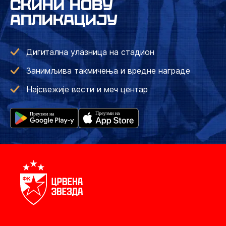
СКИНИ НОВУ
АПЛИКАЦИЈУ
Дигитална улазница на стадион
Занимљива такмичења и вредне награде
Најсвежије вести и меч центар