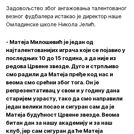
Задовољство због ангажовања талентованог
везног фудбалера истакао је директор наше
Омладинске школе Никола Јелић.
- Матеја Милошевић је један од
најталентованијих играча који се појавио у
последњих 10 до 15 година, а да није из
редова Црвене звезде. Дуго и стрпљиво
смо радили да Матеја пређе код нас и
веома смо срећни због тога. Он је
репрезентативац у свом и у годину дана
старијем узрасту, тако да смо направили
један велики посао и сигуран сам да је
Матеја будућност Црвене звезде. Веома
битан дан за нашу академију и за наш
клуб, јер сам сигуран да ће Матеја