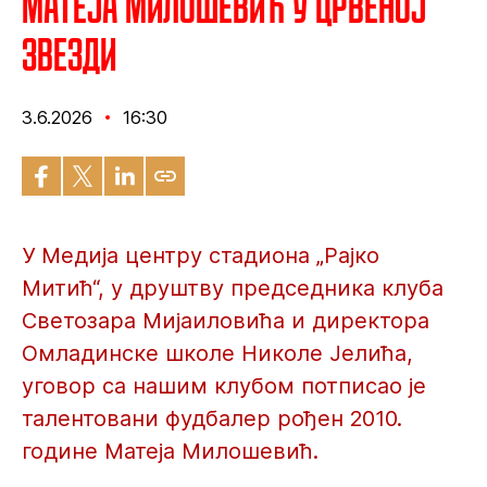
Матеја Милошевић у Црвеној
звезди
3.6.2026
16:30
У Медија центру стадиона „Рајко
Митић“, у друштву председника клуба
Светозара Мијаиловића и директора
Омладинске школе Николе Јелића,
уговор са нашим клубом потписао је
талентовани фудбалер рођен 2010.
године Матеја Милошевић.