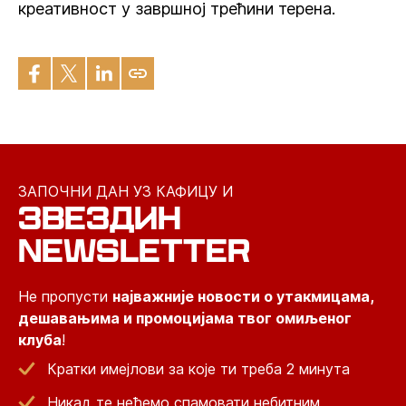
креативност у завршној трећини терена.
ЗАПОЧНИ ДАН УЗ КАФИЦУ И
ЗВЕЗДИН
NEWSLETTER
Не пропусти
најважније новости о утакмицама,
дешавањима и промоцијама твог омиљеног
клуба
!
Кратки имејлови за које ти треба 2 минута
Никад те нећемо спамовати небитним