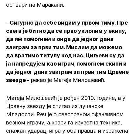
оствари на Маракани.
-
Сигурно да себе видим у првом тиму. Пре
свега је битно да се прво уклопим у екипу,
да им помогнем и онда да једног дана
заиграм за први тим. Мислим да можемо
да вратимо титулу код нас. Циљеви су да
ја напредујем као играч, помогнем екипи и
да једног дана заиграм за први тим Црвене
звезде -
рекао је Матеја Милошевић.
Матеја Милошевић је рођен 2010. године, а у
Црвену звезду је стигао из лучанске
Младости. Реч је о свестраном офанзивном
везном играчу, а краси га изузетна техника,
снажан ударац, игра у оба правца и изражена