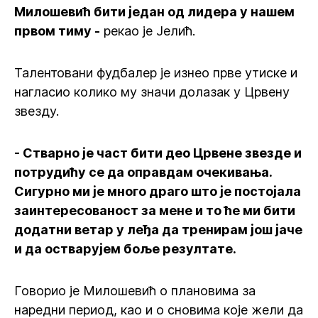
Милошевић бити један од лидера у нашем
првом тиму -
рекао је Јелић.
Талентовани фудбалер је изнео прве утиске и
нагласио колико му значи долазак у Црвену
звезду.
- Стварно је част бити део Црвене звезде и
потрудићу се да оправдам очекивања.
Сигурно ми је много драго што је постојала
заинтересованост за мене и то ће ми бити
додатни ветар у леђа да тренирам још јаче
и да остварујем боље резултате.
Говорио је Милошевић о плановима за
наредни период, као и о сновима које жели да