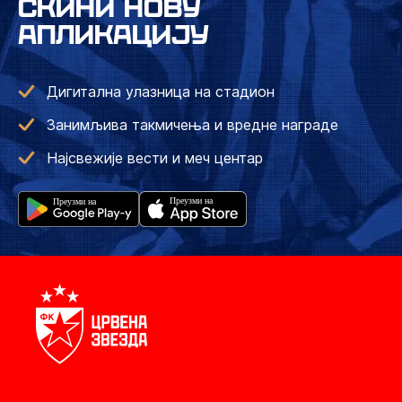
СКИНИ НОВУ
АПЛИКАЦИЈУ
Дигитална улазница на стадион
Занимљива такмичења и вредне награде
Најсвежије вести и меч центар