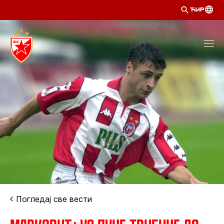
ЋИР
Погледај све вести