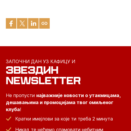
ЗАПОЧНИ ДАН УЗ КАФИЦУ И
ЗВЕЗДИН
NEWSLETTER
Не пропусти
најважније новости о утакмицама,
дешавањима и промоцијама твог омиљеног
клуба
!
Кратки имејлови за које ти треба 2 минута
Никад те нећемо спамовати небитним