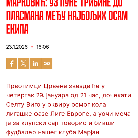
Марковић: Уз пуне трибине до
пласмана међу најбољих осам
екипа
23.1.2026
16:06
Првотимци Црвене звезде ће у
четвртак 29. јануара од 21 час, дочекати
Селту Виго у оквиру осмог кола
лигашке фазе Лиге Европе, а уочи меча
је за клупски сајт говорио и бивши
фудбалер нашег клуба Марјан