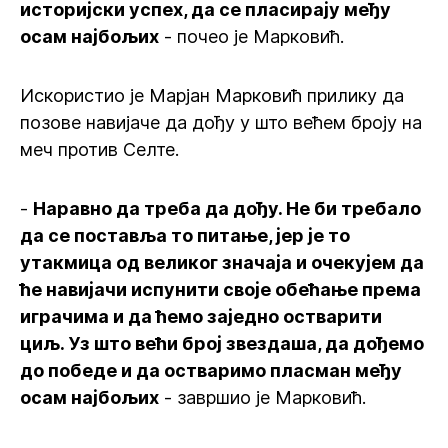
историјски успех, да се пласирају међу
осам најбољих
- почео је Марковић.
Искористио је Марјан Марковић прилику да
позове навијаче да дођу у што већем броју на
меч против Селте.
-
Наравно да треба да дођу. Не би требало
да се поставља то питање, јер је то
утакмица од великог значаја и очекујем да
ће навијачи испунити своје обећање према
играчима и да ћемо заједно остварити
циљ. Уз што већи број звездаша, да дођемо
до победе и да остваримо пласман међу
осам најбољих
- завршио је Марковић.