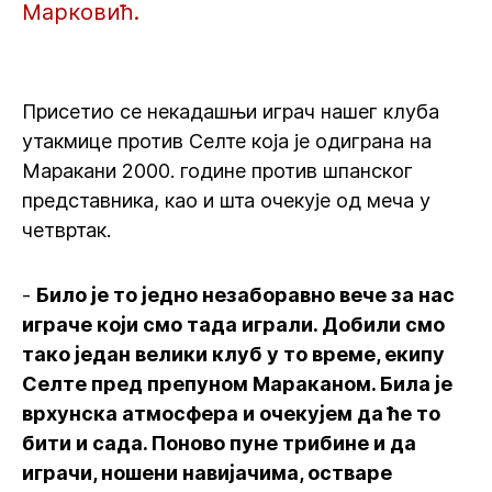
Марковић.
Присетио се некадашњи играч нашег клуба
утакмице против Селте која је одиграна на
Маракани 2000. године против шпанског
представника, као и шта очекује од меча у
четвртак.
-
Било је то једно незаборавно вече за нас
играче који смо тада играли. Добили смо
тако један велики клуб у то време, екипу
Селте пред препуном Мараканом. Била је
врхунска атмосфера и очекујем да ће то
бити и сада. Поново пуне трибине и да
играчи, ношени навијачима, остварe