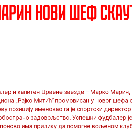
арин нови шеф скау
ер и капитен Црвене звезде – Марко Марин, д
иона „Рајко Митић“ промовисан у новог шефа 
ову позицију именовао га је спортски директор
обострано задовољство. Успешни фудбалер је
поново има прилику да помогне вољеном клубу