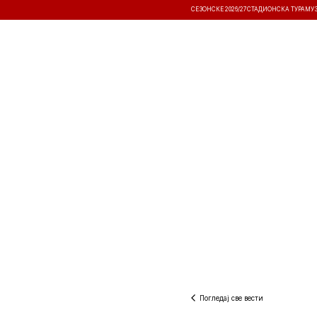
СЕЗОНСКЕ 2026/27
СТАДИОНСКА ТУРА
МУ
ВЕСТИ
ТАКМИЧЕЊА
РЕЗУЛТА
Погледај све вести