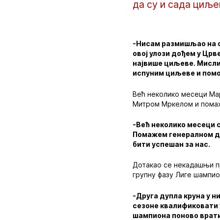
да су и сада циље
-Нисам размишљао на о
овој улози дођем у Црв
највише циљеве. Мисли
испуним циљеве и помо
Већ неколико месеци Мар
Митром Мркелом и помаж
-Већ неколико месеци с
Помажем генералном ди
бити успешан за нас.
Дотакао се некадашњи пр
групну фазу Лиге шампио
-Друга дупла круна у ни
сезоне квалификовати у
шампиона поново врати