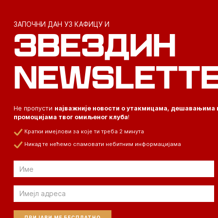
ЗАПОЧНИ ДАН УЗ КАФИЦУ И
ЗВЕЗДИН
NEWSLETT
Не пропусти
најважније новости о утакмицама, дешавањима 
промоцијама твог омиљеног клуба
!
Кратки имејлови за које ти треба 2 минута
Никад те нећемо спамовати небитним информацијама
Email
Email