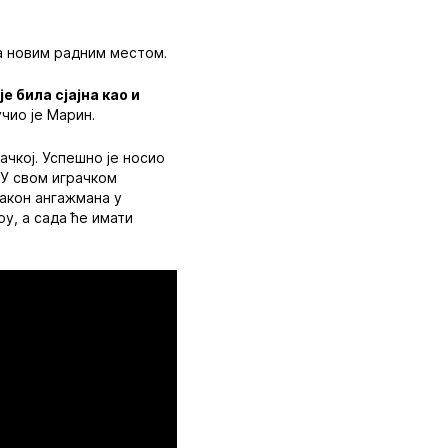
са новим радним местом.
 била сјајна као и
чио је Марин.
ачкој. Успешно је носио
 У свом играчком
Након ангажмана у
у, а сада ће имати