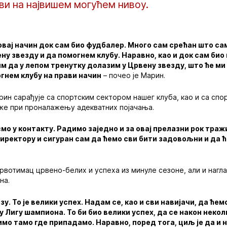
ви на највишем могућем нивоу.
вај начин док сам био фудбалер. Много сам срећан што сам
ену звезду и да помогнем клубу. Наравно, као и док сам би
м да у лепом тренутку долазим у Црвену звезду, што ће м
гнем клубу на прави начин
– почео је Марин.
ин сарађује са спортским сектором нашег клуба, као и са сп
е при проналажењу адекватних појачања.
мо у контакту. Радимо заједно и за овај прелазни рок траж
ректору и сигуран сам да ћемо сви бити задовољни и да ће
вотимац црвено-белих и успеха из минуле сезоне, али и нагла
на.
зу. То је велики успех. Надам се, као и сви навијачи, да ће
 Лигу шампиона. То би био велики успех, да се након некол
мо тамо где припадамо. Наравно, поред тога, циљ је да и 