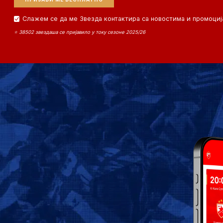
Слажем се да ме Звезда контактира са новостима и промоциј
⭐ 38502 звездаша се пријавило у току сезоне 2025/26