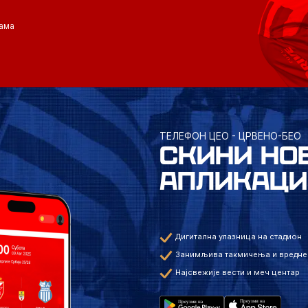
ама
ТЕЛЕФОН ЦЕО - ЦРВЕНО-БЕО
СКИНИ НО
АПЛИКАЦИ
Дигитална улазница на стадион
Занимљива такмичења и вредне
Најсвежије вести и меч центар