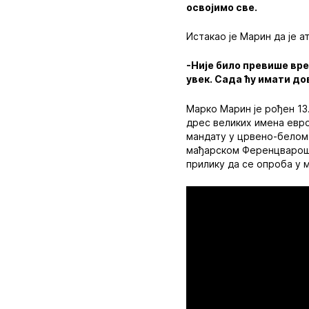
освојимо све.
Истакао је Марин да је 
-Није било превише вре
увек. Сада ћу имати д
Марко Марин је рођен 13.
дрес великих имена евро
мандату у црвено-белом 
мађарском Ференцварошу,
прилику да се опроба у 