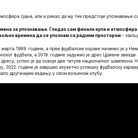
атмосфера сјајна, али и рекао да му тек предстоји упознавање 
мена за упознавање. Гледао сам финале купа и атмосфера је
овољно времена да се упознам са радним простором
– закљу
 марта 1989. године, а прве фудбалске кораке начинио је у Нем
пског фудбала, а 2018. године задужио је дрес Црвене звезде.
дресу, успео је да освоји две титуле националног шампиона. 
 2022. године је завршио изузетно успешну фудбалску каријер
мало другачијем издању у свом вољеном клубу.