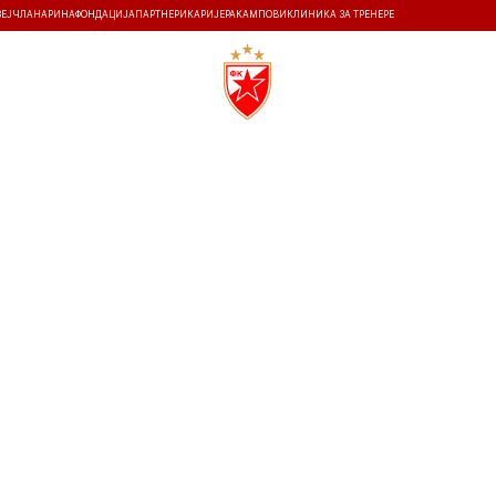
ЗЕЈ
ЧЛАНАРИНА
ФОНДАЦИЈА
ПАРТНЕРИ
КАРИЈЕРА
КАМПОВИ
КЛИНИКА ЗА ТРЕНЕРЕ
ТИ
ИСТОРИЈА
Т