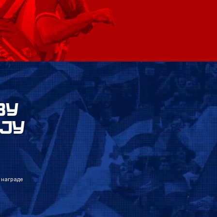
ВУ
ЈУ
 награде