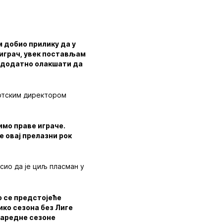
 добио прилику да у
о играч, увек постављам
и додатно олакшати да
ортским директором
имо праве играче.
 овај прелазни рок
сио да је циљ пласман у
мо се предстојеће
ико сезона без Лиге
наредне сезоне