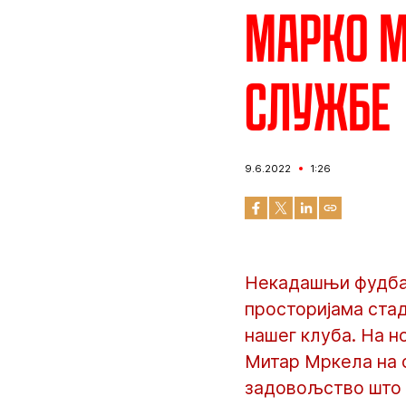
Марко М
службе
9.6.2022
1:26
Некадашњи фудбал
просторијама стад
нашег клуба. На н
Митар Мркела на 
задовољство што 