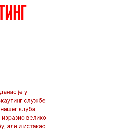
тинг
анас је у
скаутинг службе
 нашег клуба
 изразио велико
, али и истакао