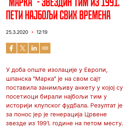
"Марка" - Звездин тим из 1991.
пети најбољи свих времена
25.3.2020
12:19
У доба опште изолације у Европи,
шпанска "Марка" је на свом сајт
поставила занимљиву анкету у којој су
посетиоци бирали најбољи тим у
историји клупског фудбала. Резултат је
за понос јер је генерација Црвене
звезде из 1991. године на петом месту.