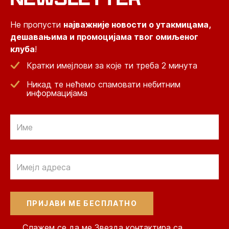
Не пропусти
најважније новости о утакмицама,
дешавањима и промоцијама твог омиљеног
клуба
!
Кратки имејлови за које ти треба 2 минута
Никад те нећемо спамовати небитним
информацијама
Email
Email
Слажем се да ме Звезда контактира са