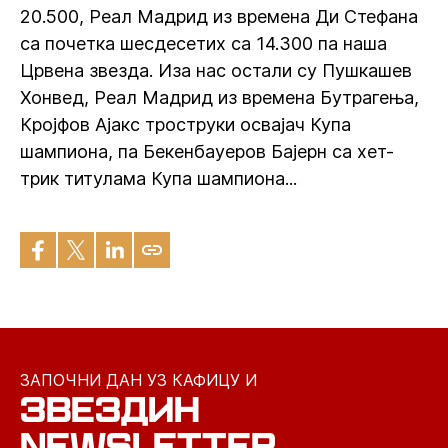
20.500, Реал Мадрид из времена Ди Стефана
са почетка шесдесетих са 14.300 па наша
Црвена звезда. Иза нас остали су Пушкашев
Хонвед, Реал Мадрид из времена Бутрагења,
Кројфов Ајакс троструки освајач Купа
шампиона, па Бекенбауеров Бајерн са хет-
трик титулама Купа шампиона...
ЗАПОЧНИ ДАН УЗ КАФИЦУ И
ЗВЕЗДИН
NEWSLETTER