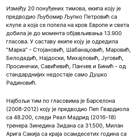
Између 20 понуђених тимова, екипа коју је
предводио Љубомир Љупко Петровић са
клупе а која се попела на кров Европе и света
добила је до момента објављивања 13.900
гласова. У саставу екипе коју је одредила
"Марка" - Стојановић, Шабанаџовић, Маровић,
Белодедић, Најдоски, Михајловић, Југовић,
Просинечки, Савићевић, Панчев и Бинић - од
стандарднијих недостаје само Душко
Радиновић.
Најбољи тим по гласовима је Барселона
(2008-2012) коју је предводио Пеп Гвардиола
са 48.200, следи Реал Мадрид (2016-18)
тренера Зинедина Зидана са 31.500, Милан
Арига Сакија са краја осамдесетих година са