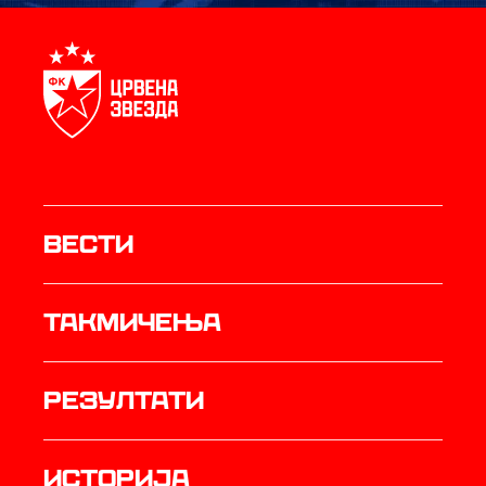
Вести
Такмичења
резултати
историја