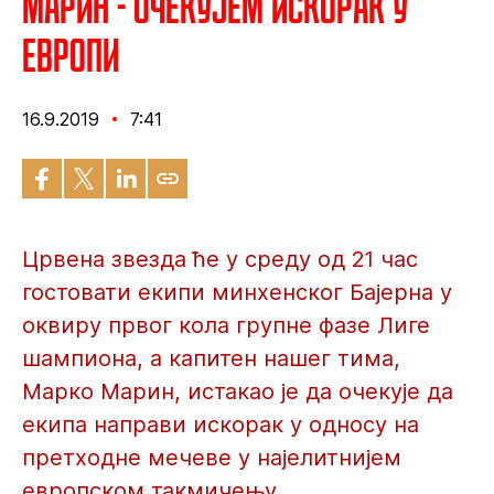
Марин - Очекујем искорак у
Европи
16.9.2019
7:41
Црвена звезда ће у среду од 21 час
гостовати екипи минхенског Бајерна у
оквиру првог кола групне фазе Лиге
шампиона, а капитен нашег тима,
Марко Марин, истакао је да очекује да
екипа направи искорак у односу на
претходне мечеве у најелитнијем
европском такмичењу.