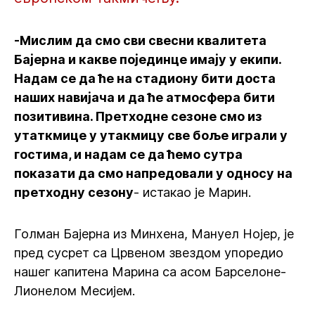
-Мислим да смо сви свесни квалитета
Бајерна и какве појединце имају у екипи.
Надам се да ће на стадиону бити доста
наших навијача и да ће атмосфера бити
позитивина. Претходне сезоне смо из
утаткмице у утакмицу све боље играли у
гостима, и надам се да ћемо сутра
показати да смо напредовали у односу на
претходну сезону
- истакао је Марин.
Голман Бајерна из Минхена, Мануел Нојер, је
пред сусрет са Црвеном звездом упоредио
нашег капитена Марина са асом Барселоне-
Лионелом Месијем.