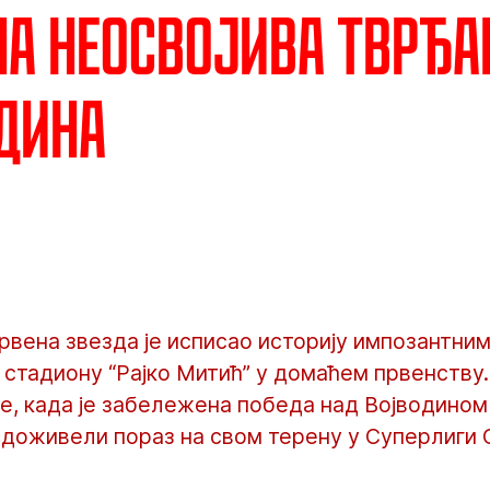
а неосвојива тврђа
дина
рвена звезда је исписао историју импозантни
стадиону “Рајко Митић” у домаћем првенству.
не, када је забележена победа над Војводином
 доживели пораз на свом терену у Суперлиги 