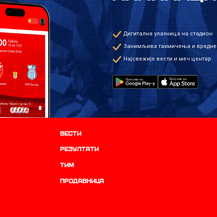
Дигитална улазница на стадион
Занимљива такмичења и вредне
Најсвежије вести и меч центар
Вести
резултати
ТИМ
продавница