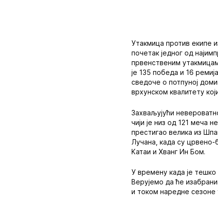
Утакмица против екипе из
почетак једног од најимп
првенственим утакмицам
је 135 победа и 16 ремиј
сведоче о потпуној доми
врхунском квалитету кој
Захваљујући невероватно
чији је низ од 121 меча 
престигао велика из Шпа
Лучана, када су црвено-б
Kатаи и Хванг Ин Бом.
У времену када је тешко 
Верујемо да ће изабрани
и током наредне сезоне 