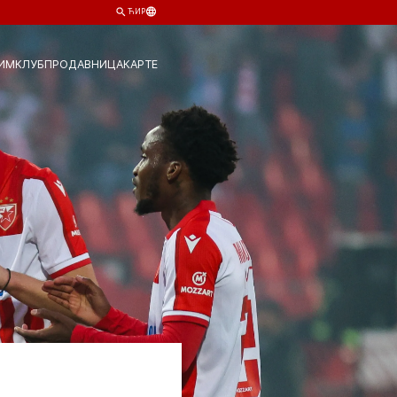
ЋИР
ИМ
КЛУБ
ПРОДАВНИЦА
КАРТЕ