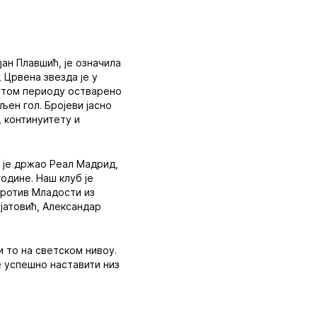
ђан Плавшић, је означила
, Црвена звезда је у
У том периоду остварено
љен гол. Бројеви јасно
, континуитету и
 је држао Реал Мадрид,
године. Наш клуб је
 против Младости из
ијатовић, Александар
и то на светском нивоу.
е успешно наставити низ