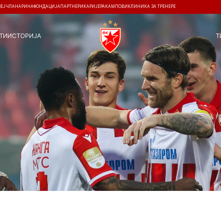
ЗЕЈ
ЧЛАНАРИНА
ФОНДАЦИЈА
ПАРТНЕРИ
КАРИЈЕРА
КАМПОВИ
КЛИНИКА ЗА ТРЕНЕРЕ
ТИ
ИСТОРИЈА
Т