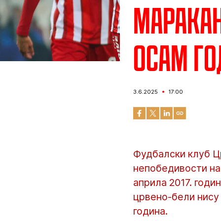
Маракан
осам го
3.6.2025
17:00
Фудбалски клуб Ц
непобедивости на 
априла 2017. годи
црвено-бели нису
година.