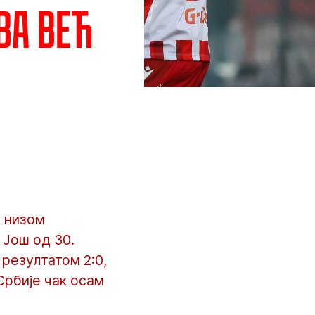
ва већ
м низом
 Још од 30.
 резултатом 2:0,
Србије чак осам