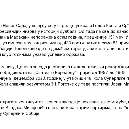
 Новог Сада, у којој су се у стрелце уписали Гелор Kанга и Ср
ресивнијих низова у историји фудбала. Од тада па све до данас
а на Маракани непоражена осам година, прецизније 151 меч. 
а, уз импозантну гол разлику од 433 постигнутих и само 81 прим
нацији Црвене звезде на домаћем терену, али и о стабилности
и клуб годинама уназад успешно одржава.
м низу, Црвена звезда је оборила вишедеценијски рекорд који
непобедивости на „Сантиаго Бернабеу“ трајао од 1957. до 1965. 
није 9. децембра 2023. године, у утакмици 18. кола Суперлиге
ели славили резултатом 3:1. Поготке су тада постигли Јован М
одржати континуитет, Црвена звезда је показала да је могуће, 
ци Владана Милојевића наставити са сјајним партијама, те да ћ
у Суперлиги Србије.