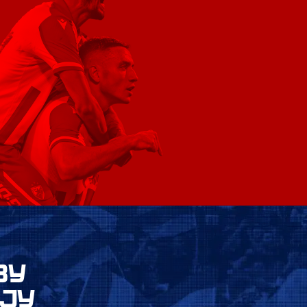
ВУ
ЈУ