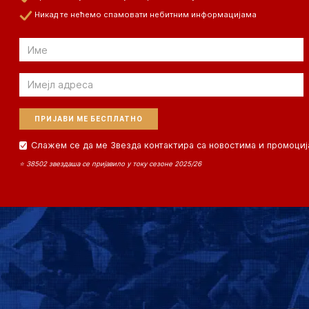
Никад те нећемо спамовати небитним информацијама
Email
Email
Слажем се да ме Звезда контактира са новостима и промоциј
⭐ 38502 звездаша се пријавило у току сезоне 2025/26