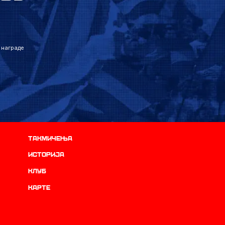
 награде
Такмичења
историја
Клуб
Карте