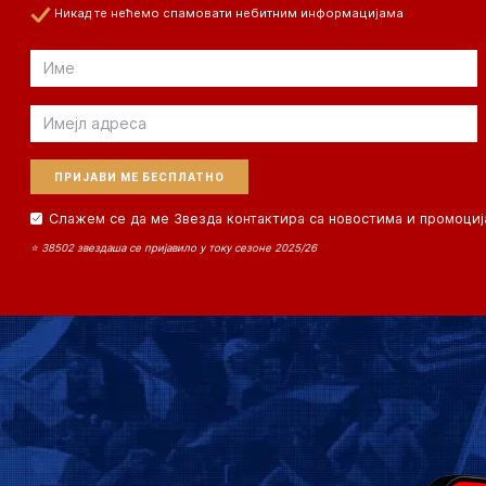
Никад те нећемо спамовати небитним информацијама
Email
Email
Слажем се да ме Звезда контактира са новостима и промоциј
⭐ 38502 звездаша се пријавило у току сезоне 2025/26