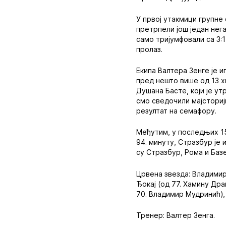
У првој утакмици групне 
претрпели још један нег
само тријумфовали са 3:
пролаз.
Екипа Валтера Зенге је 
пред нешто више од 13 х
Душана Басте, који је ут
смо сведочили мајсториј
резултат на семафору.
Међутим, у последњих 15
94. минуту, Стразбур је и
су Стразбур, Рома и Баз
Црвена звезда: Владимир
Ђокај (од 77. Хамину Др
70. Владимир Мудринић),
Тренер: Валтер Зенга.