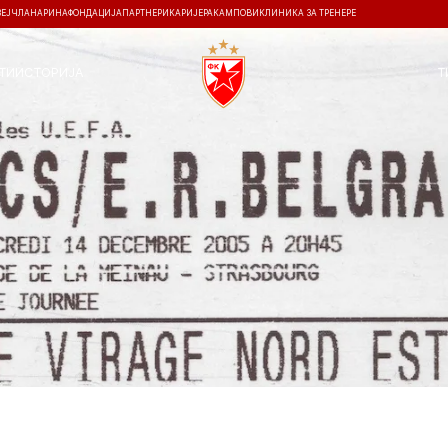
ЗЕЈ
ЧЛАНАРИНА
ФОНДАЦИЈА
ПАРТНЕРИ
КАРИЈЕРА
КАМПОВИ
КЛИНИКА ЗА ТРЕНЕРЕ
ТИ
ИСТОРИЈА
Т