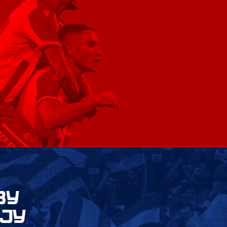
ВУ
ЈУ