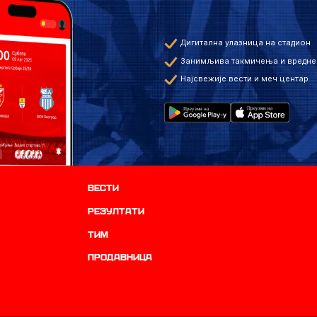
Дигитална улазница на стадион
Занимљива такмичења и вредне
Најсвежије вести и меч центар
Вести
резултати
ТИМ
продавница