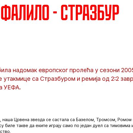
 фалило - Стразбур
била надомак европског пролећа у сезони 200
е утакмице са Стразбуром и ремија од 2:2 за
па УЕФА.
А, наша Црвена звезда се састала са Базелом, Тромсом, Ромом
у биле такве да екипе играју само по један дуел са тимовима и
ство.