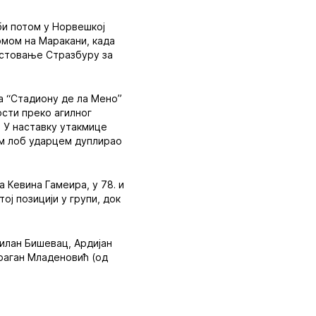
 би потом у Норвешкој
омом на Маракани, када
гостовање Стразбуру за
на “Стадиону де ла Мено”
ости преко агилног
. У наставку утакмице
пим лоб ударцем дуплирао
 Кевина Гамеира, у 78. и
тој позицији у групи, док
илан Бишевац, Ардијан
Драган Младеновић (од