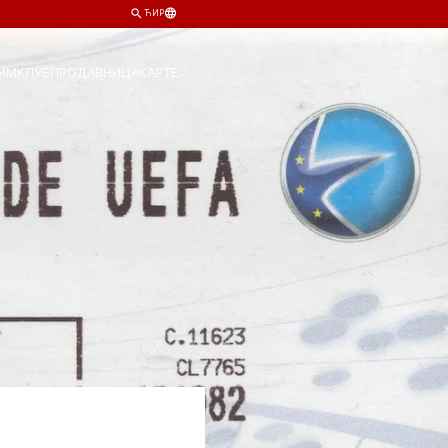
ЋИР
ИМ
КЛУБ
ПРОДАВНИЦА
КАРТЕ