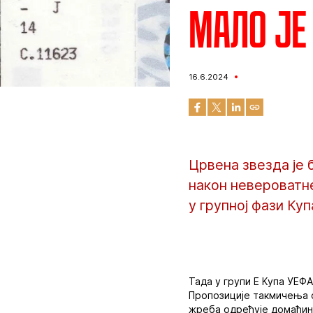
Мало је
16.6.2024
Црвена звезда је 
након невероватн
у групној фази Ку
Тада у групи Е Купа УЕФ
Пропозиције такмичења с
жреба одређује домаћин