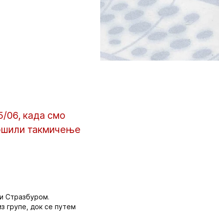
5/06, када смо
вршили такмичење
 и Стразбуром.
з групе, док се путем