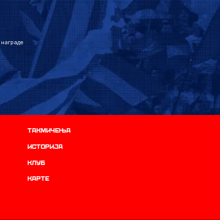
 награде
Такмичења
историја
Клуб
Карте