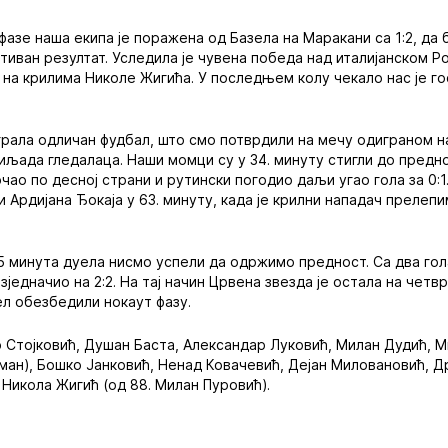
фазе наша екипа је поражена од Базела на Маракани са 1:2, да
ативан резултат. Уследила је чувена победа над италијанском Р
1 на крилима Николе Жигића. У последњем колу чекало нас је 
играла одличан фудбал, што смо потврдили на мечу одиграном 
иљада гледалаца. Наши момци су у 34. минуту стигли до предн
рчао по десној страни и рутински погодио даљи угао гола за 0:1
и Ардијана Ђокаја у 63. минуту, када је крилни нападач преле
 минута дуела нисмо успели да одржимо предност. Са два гола
зједначио на 2:2. На тај начин Црвена звезда је остала на четвр
ел обезбедили нокаут фазу.
 Стојковић, Душан Баста, Александар Луковић, Милан Дудић, М
аман), Бошко Јанковић, Ненад Ковачевић, Дејан Миловановић, 
 Никола Жигић (од 88. Милан Пуровић).