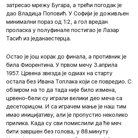
затресао мрежу Бугара, а трећи погодак је
дао Владица Поповић. У Софији је доживљен
минимални пораз од 1:2, а гол вредан
проласка у полуфинале постигао је Лазар
Тасић из једанаестерца.
Остао је још корак до финала, а противник је
била Фиорентина. У првом мечу 3.априла
1957. Црвена звезда је одмах на старту
остала без Ивана Топлака који се повредио. С
обзиром на то да тада није било измена,
црвено-бели су играли велики део меча са
десеторицом. И са играчем мање је наш тим
имао иницијативу, али је пропустио неколико
прилика. Када су сви помислили да ће меч
бити завршен без голова, у 88.минуту