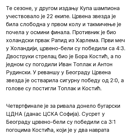
Те сезоне, у другом издању Купа шампиона
учествовало је 22 екипе. Црвена звезда је
била слободна у првом колу и такмичење је
почела у осмини финала. Противник је био
холандски првак Рапид из Харлема. Први меч
у Холандији, црвено-бели су победили са 4:3.
Двоструки стрелац био је Бора Костић, а по
једном су погодили Иван Топлак и Антон
Рудински. У реваншу у Београду Црвена
звезда је остварила сигурну победу од 2:0, а
голове су постигли Топлак и Костић.
Четвртфинале је за ривала донело бугарски
ЦДНА (данас ЦСКА Софија). Сусрет у
Београду црвено-бели су победили са 3:1
погоцима Костића, који је у два наврата