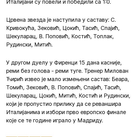
Италијани су повели и победили са 1:0.
Црвена звезда је наступила у саставу: С.
Кривокућа, Зековић, Цокић, Тасић, Спајић,
Шекуларац, В. Поповић, Костић, Топлак,
Рудински, Митић.
У другом дуелу у Фиренци 15 дана касније,
реми без голова - реми туге. Тренер Милован
Ћирић извео је мало измењени састав: Беара,
Томић, Зековић, В. Поповић, Спајић, Тасић,
Шекуларац, Цокић, Митић, Костић и Рудински,
који је пропустио прилику да се реваншира
Италијанима и избори прво европско финале
које се те године играло у Мадриду.