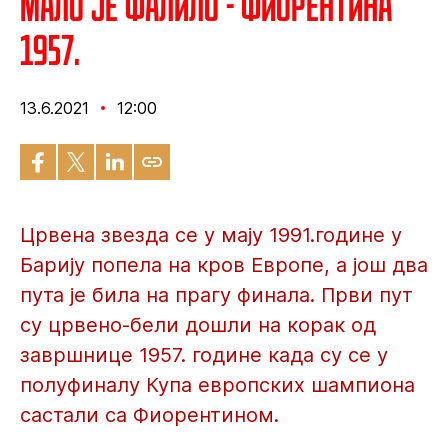
Мало је фалило - Фиорентина
1957.
13.6.2021
12:00
Црвена звезда се у мају 1991.године у
Барију попела на кров Европе, а још два
пута је била на прагу финала. Први пут
су црвено-бели дошли на корак од
завршнице 1957. године када су се у
полуфиналу Купа европских шампиона
састали са Фиорентином.