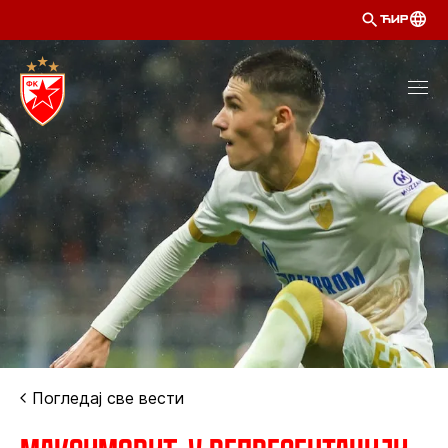
ЋИР
Погледај све вести