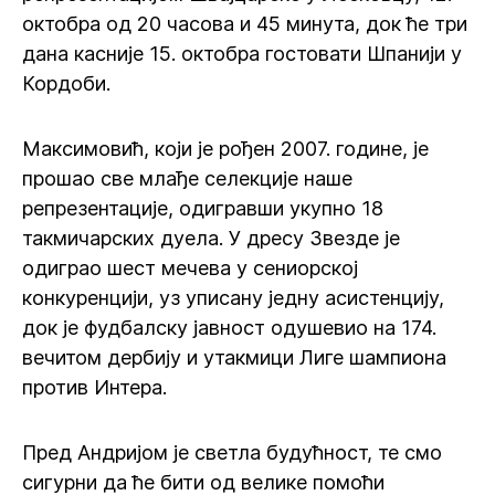
октобра од 20 часова и 45 минута, док ће три
дана касније 15. октобра гостовати Шпанији у
Кордоби.
Максимовић, који је рођен 2007. године, је
прошао све млађе селекције наше
репрезентације, одигравши укупно 18
такмичарских дуела. У дресу Звезде је
одиграо шест мечева у сениорској
конкуренцији, уз уписану једну асистенцију,
док је фудбалску јавност одушевио на 174.
вечитом дербију и утакмици Лиге шампиона
против Интера.
Пред Андријом је светла будућност, те смо
сигурни да ће бити од велике помоћи