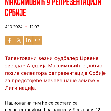
Максимовић у репрезентацији
Србије
4.10.2024
12:07
Талентовани везни фудбалер Црвене
звезда - Андрија Максимовић је добио
позив селектора репрезентације Србије
за предстојеће мечеве наше земље у
Лиги нација.
Национални тим ће се састати са
репрезентацијом Швајцарске у Лесковцу, 12.