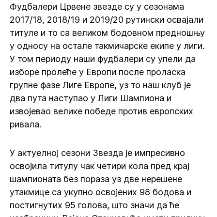
Фудбалери Црвене звезде су у сезонама
2017/18, 2018/19 и 2019/20 рутински освајали
титуле и то са великом бодовном предношњу
у односу на остале такмичарске екипе у лиги.
У том периоду наши фудбалери су упели да
изборе пролеће у Европи после проласка
групне фазе Лиге Европе, уз то наш клуб је
два пута наступао у Лиги Шампиона и
извојевао велике победе против европских
ривала.
У актуелној сезони Звезда је импресивно
освојила титулу чак четири кола пред крај
шампионата без пораза уз две нерешене
утакмице са укупно освојених 98 бодова и
постигнутих 95 голова, што значи да ће