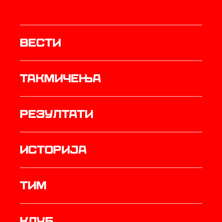
Вести
Такмичења
резултати
историја
ТИМ
Клуб