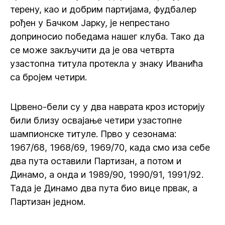
терену, као и добрим партијама, фудбалер
рођен у Бачком Јарку, је непрестано
доприносио победама нашег клуба. Тако да
се може закључити да је ова четврта
узастопна титула протекла у знаку Иванића
са бројем четири.
Црвено-бели су у два наврата кроз историју
били близу освајање четири узастопне
шампионске титуле. Прво у сезонама:
1967/68, 1968/69, 1969/70, када смо иза себе
два пута оставили Партизан, а потом и
Динамо, а онда и 1989/90, 1990/91, 1991/92.
Тада је Динамо два пута био вице првак, а
Партизан једном.