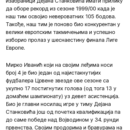
изабраници Дејана Станковића имати прилику
да оборе рекорд из сезоне 1999/00 када је
наш тим освојио невероватних 105 бодова.
Такође, наш тим је поново био конкурентан у
велики европским такмичењима и успешно
изборио пролаз у шеснаестину финала Лиге
Европе.
Мирко Иванић који на својим леђима носи
број 4 је био један од најистакнутијих
фудбалера Црвене звезде ове сезоне са
укупно 17 постигнутих голова (од тога 13 у
домаћем шампионату) уз девет асистенција.
Био је главни носилац игре у тиму Дејана
Станковића још од почетка квалификација па
до саме победе над Војводином у 34. рунди
првенства. Својим продорима и бравурама на