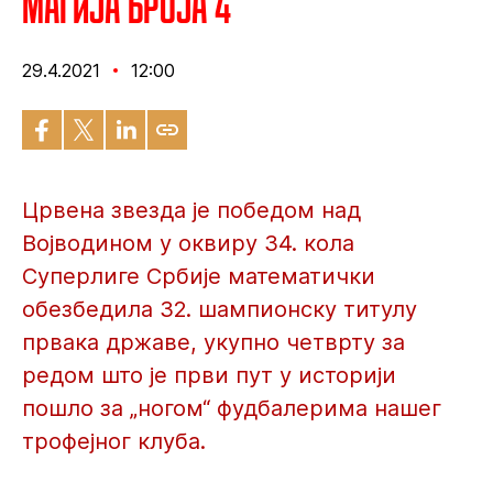
Магија броја 4
29.4.2021
12:00
Црвена звезда је победом над
Војводином у оквиру 34. кола
Суперлиге Србије математички
обезбедила 32. шампионску титулу
првака државе, укупно четврту за
редом што је први пут у историји
пошло за „ногом“ фудбалерима нашег
трофејног клуба.