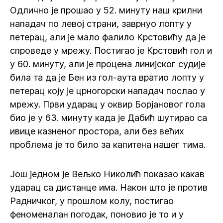
Одлично је прошао у 52. минуту наш крилни
нападач по левој страни, заврнуо лопту у
петерац, али је мало фалило Крстовићу да је
спроведе у мрежу. Постигао је Крстовић гол и
у 60. минуту, али је процена линијског судије
била та да је Бен из гол-аута вратио лопту у
петерац коју је црногорски нападач послао у
мрежу. Први ударац у оквир Борјановог гола
био је у 63. минуту када је Дабић шутирао са
ивице казненог простора, али без већих
проблема је то било за капитена нашег тима.
Још једном је Вељко Николић показао какав
ударац са дистанце има. Након што је против
Радничког, у прошлом колу, постигао
феноменалан погодак, поновио је то и у