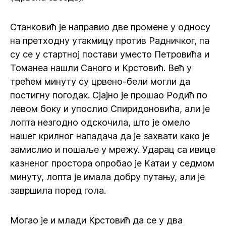
Станковић је направио две промене у односу
на претходну утакмицу против Радничког, па
су се у стартној постави уместо Петровића и
Томанеа нашли Саного и Крстовић. Већ у
трећем минуту су црвено-бели могли да
постигну погодак. Сјајно је прошао Родић по
левом боку и упослио Спиридоновића, али је
лопта незгодно одскочила, што је омело
нашег крилног нападача да је захвати како је
замислио и пошаље у мрежу. Ударац са ивице
казненог простора опробао је Катаи у седмом
минуту, лопта је имала добру путању, али је
завршила поред гола.
Могао је и млади Крстовић да се у два