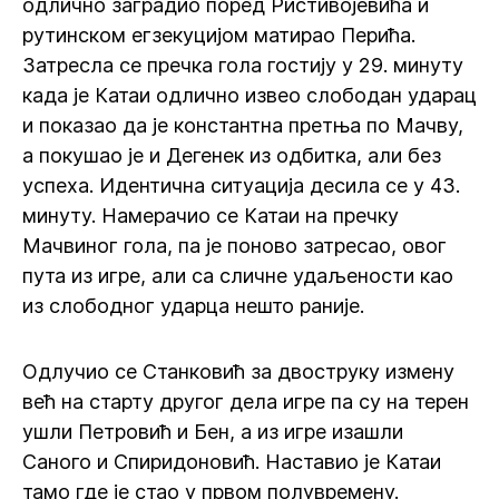
одлично заградио поред Ристивојевића и
рутинском егзекуцијом матирао Перића.
Затресла се пречка гола гостију у 29. минуту
када је Катаи одлично извео слободан ударац
и показао да је константна претња по Мачву,
а покушао је и Дегенек из одбитка, али без
успеха. Идентична ситуација десила се у 43.
минуту. Намерачио се Катаи на пречку
Мачвиног гола, па је поново затресао, овог
пута из игре, али са сличне удаљености као
из слободног ударца нешто раније.
Одлучио се Станковић за двоструку измену
већ на старту другог дела игре па су на терен
ушли Петровић и Бен, а из игре изашли
Саного и Спиридоновић. Наставио је Катаи
тамо где је стао у првом полувремену.