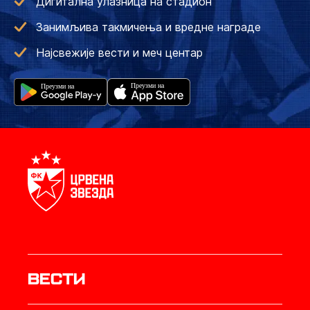
Дигитална улазница на стадион
Занимљива такмичења и вредне награде
Најсвежије вести и меч центар
Вести