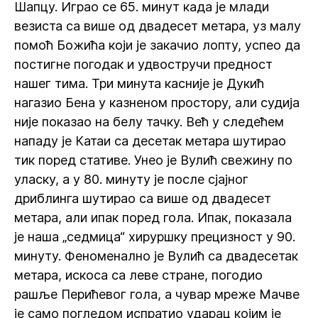
Шапцу. Играо се 65. минут када је млади
везиста са више од двадесет метара, уз малу
помоћ Божића који је закачио лопту, успео да
постигне погодак и удвостручи предност
нашег тима. Три минута касније је Дукић
нагазио Бена у казненом простору, али судија
није показао на белу тачку. Већ у следећем
нападу је Катаи са десетак метара шутирао
тик поред стативе. Унео је Вулић свежину по
уласку, а у 80. минуту је после сјајног
дриблинга шутирао са више од двадесет
метара, али ипак поред гола. Ипак, показала
је наша „седмица“ хируршку прецизност у 90.
минуту. Феноменално је Вулић са двадесетак
метара, искоса са леве стране, погодио
рашље Перићевог гола, а чувар мреже Мачве
је само погледом испратио ударац којим је