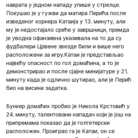
наврата у једном нападу упише у стрелце.
Покушао је у гужви да матира Перића после
изведеног корнера Катаија у 13. минуту, али
му је недостајало среће у завршници, премда
је уводна офанзивна указивала на то да су
фудбалери Црвене звезде били и више него
расположени за игру.Катаи је представљао
највећу опасност по гол домаћина, а то је
демонстрирао и после сјајне минијатуре у 21.
минуту када је одлично шутирао, али је Перић
био на висини задатка.
Бункер домаћих пробио је Никола Крстовић у
24. минуту, талентовани нападач који је још на
припремама показао да је голгетерски
расположен. Проиграо га је Катаи, он се