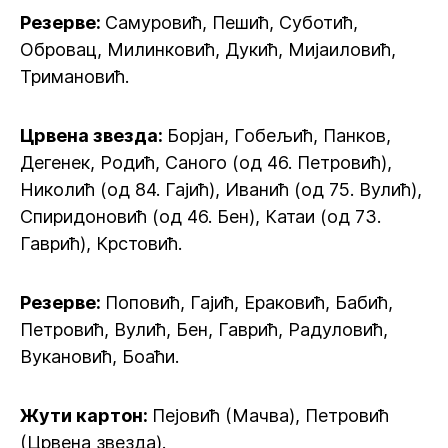
Резерве:
Самуровић, Пешић, Суботић,
Обровац, Милинковић, Дукић, Мијаиловић,
Тримановић.
Црвена звезда:
Борјан, Гобељић, Панков,
Дегенек, Родић, Саного (од 46. Петровић),
Николић (од 84. Гајић), Иванић (од 75. Вулић),
Спиридоновић (од 46. Бен), Катаи (од 73.
Гаврић), Крстовић.
Резерве:
Поповић, Гајић, Ераковић, Бабић,
Петровић, Вулић, Бен, Гаврић, Радуловић,
Вукановић, Боаћи.
Жути картон:
Пејовић (Мачва), Петровић
(Црвена звезда).