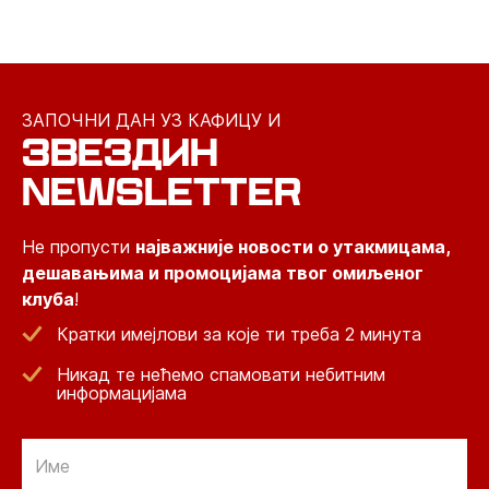
ЗАПОЧНИ ДАН УЗ КАФИЦУ И
ЗВЕЗДИН
NEWSLETTER
Не пропусти
најважније новости о утакмицама,
дешавањима и промоцијама твог омиљеног
клуба
!
Кратки имејлови за које ти треба 2 минута
Никад те нећемо спамовати небитним
информацијама
Email