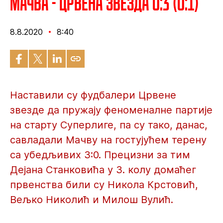
Мачва - Црвена звезда 0:3 (0:1)
8.8.2020
8:40
Наставили су фудбалери Црвене
звезде да пружају феноменалне партије
на старту Суперлиге, па су тако, данас,
савладали Мачву на гостујућем терену
са убедљивих 3:0. Прецизни за тим
Дејана Станковића у 3. колу домаћег
првенства били су Никола Крстовић,
Вељко Николић и Милош Вулић.