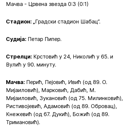
Мачва - Црвена звезда 0:3 (0:1)
Стадион: „
Градски стадион Шабац“.
Судија:
Петар Пипер.
Стрелци:
Крстовић у 24, Николић у 65. и
Вулић у 90. минуту.
Мачва:
Перић, Пејовић, Ивић (од 89. О.
Мијаиловић), Марковић, Дабић, М.
Мијаиловић, Зукановић (од 75. Милинковић),
Ристивојевић, Адамовић (од 89. Обровац),
Кнежевић (од 67. Дукић), Божић (од 89.
Тримановић).