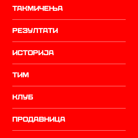
Такмичења
резултати
историја
ТИМ
Клуб
продавница