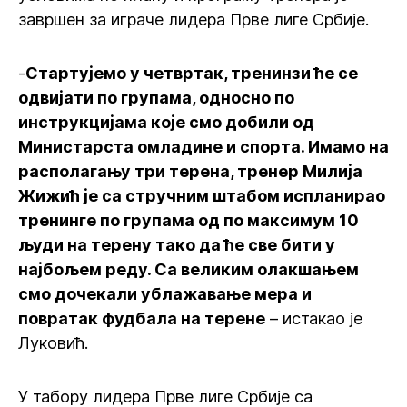
завршен за играче лидера Прве лиге Србије.
-
Стартујемо у четвртак, тренинзи ће се
одвијати по групама, односно по
инструкцијама које смо добили од
Министарста омладине и спорта. Имамо на
располагању три терена, тренер Милија
Жижић је са стручним штабом испланирао
тренинге по групама од по максимум 10
људи на терену тако да ће све бити у
најбољем реду. Са великим олакшањем
смо дочекали ублажавање мера и
повратак фудбала на терене
– истакао је
Луковић.
У табору лидера Прве лиге Србије са