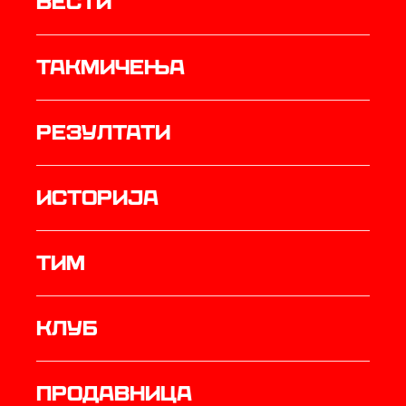
Вести
Такмичења
резултати
историја
ТИМ
Клуб
продавница