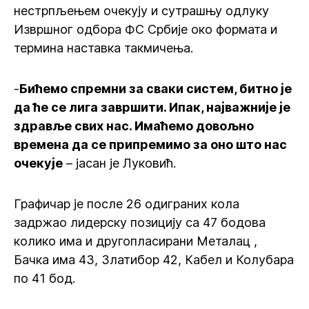
нестрпљењем очекују и сутрашњу одлуку
Извршног одбора ФС Србије око формата и
термина наставка такмичења.
-
Бићемо спремни за сваки систем, битно је
да ће се лига завршити. Ипак, најважније је
здравље свих нас. Имаћемо довољно
времена да се припремимо за оно што нас
очекује
– јасан је Луковић.
Графичар је после 26 одиграних кола
задржао лидерску позицију са 47 бодова
колико има и другопласирани Металац ,
Бачка има 43, Златибор 42, Кабел и Колубара
по 41 бод.