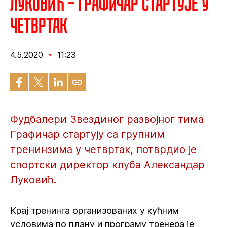
Луковић – Графичар стартује у
четвртак
4.5.2020
11:23
Фудбалери Звездиног развојног тима
Графичар стартују са групним
тренинзима у четвртак, потврдио је
спортски директор клуба Александар
Луковић.
Крај тренинга организованих у кућним
условима по плану и програму тренера је