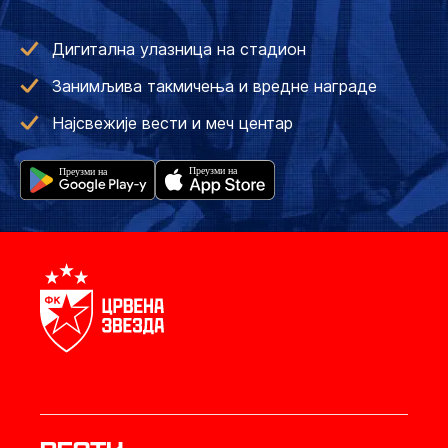
Дигитална улазница на стадион
Занимљива такмичења и вредне награде
Најсвежије вести и меч центар