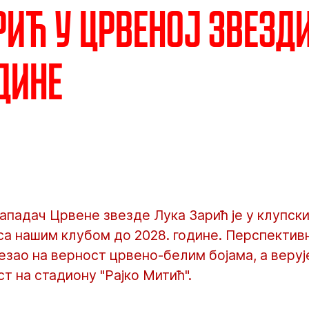
рић у Црвеној звезд
одине
ападач Црвене звезде Лука Зарић је у клупск
са нашим клубом до 2028. године. Перспектив
зао на верност црвено-белим бојама, а верује
т на стадиону "Рајко Митић".