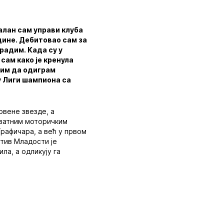
алан сам управи клуба
дине. Дебитовао сам за
 радим. Када су у
сам како је кренула
лим да одиграм
у Лиги шампиона са
рвене звезде, а
оватним моторичким
Графичара, а већ у првом
отив Младости је
ла, а одликују га