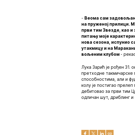
-
Веома сам задовољан 
на пруженој прилици. 
први тим Звезде, као и
питању моје карактерис
нова сезона, испунио 
утакмицу и на Маракани
вољеним клубом
- река
Лука Зарић је рођен 31. 
претходне такмичарске г
способностима, али и фу
колу је постигао прелеп
дебитовао за први тим Цр
одличан шут, дриблинг и 