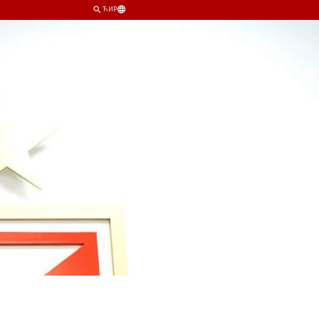
ЋИР
ИМ
КЛУБ
ПРОДАВНИЦА
КАРТЕ