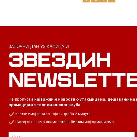
ЗАПОЧНИ ДАН УЗ КАФИЦУ И
ЗВЕЗДИН
NEWSLETT
Не пропусти
најважније новости о утакмицама, дешавањима 
промоцијама твог омиљеног клуба
!
Кратки имејлови за које ти треба 2 минута
Никад те нећемо спамовати небитним информацијама
Email