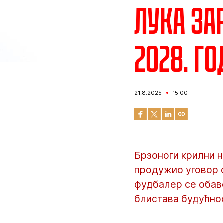
Лука За
2028. г
21.8.2025
15:00
Брзоноги крилни н
продужио уговор 
фудбалер се обаве
блистава будућнос