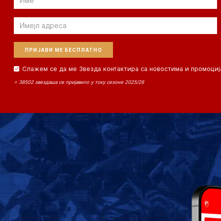
Email
Слажем се да ме Звезда контактира са новостима и промоциј
⭐ 38502 звездаша се пријавило у току сезоне 2025/26