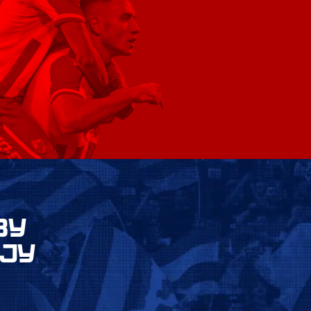
ВУ
ЈУ