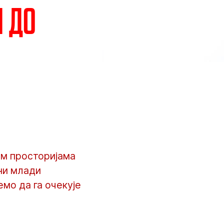
и до
им просторијама
ни млади
мо да га очекује