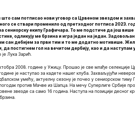
што сам потписао нови уговор са Црвеном звездом и захв
Много се ствари променило од претходног потписа 2023. го
 за сениорску екипу Графичара. То ме подстиче да још више
тике, одликују ме брзина и игра један на један. Задовољан 
сам сан дебијем за први тим и то ме додатно мотивише. Же
, да постигнем гол на вечитом дербију, као и да наступам 
о је Лука Зарић.
октобра 2008. године у Ужицу. Прошао је све млађе селекције Ц
одине је наступао за кадете нашег клуба. Захваљујући невер
дбалском умећу, актуелну сезону је почео у сениорском тиму 
 погодак против Мачве из Шапца. На мечу Суперлиге Србије пр
вене звезде са само 16 година. Наступа на позицији десног кри
брзина.