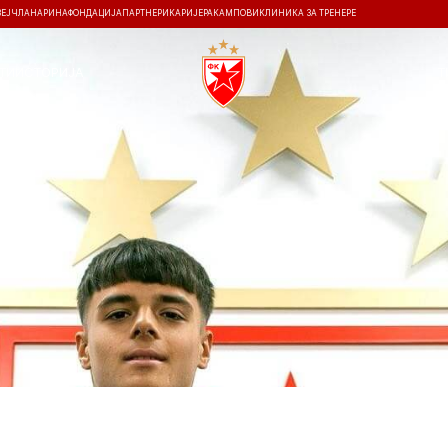
ЗЕЈ
ЧЛАНАРИНА
ФОНДАЦИЈА
ПАРТНЕРИ
КАРИЈЕРА
КАМПОВИ
КЛИНИКА ЗА ТРЕНЕРЕ
ТИ
ИСТОРИЈА
Т