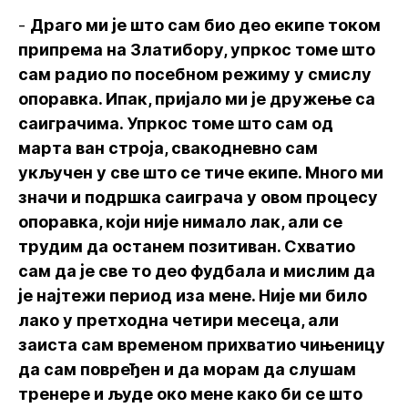
-
Драго ми је што сам био део екипе током
припрема на Златибору, упркос томе што
сам радио по посебном режиму у смислу
опоравка. Ипак, пријало ми је дружење са
саиграчима. Упркос томе што сам од
марта ван строја, свакодневно сам
укључен у све што се тиче екипе. Много ми
значи и подршка саиграча у овом процесу
опоравка, који није нимало лак, али се
трудим да останем позитиван. Схватио
сам да је све то део фудбала и мислим да
је најтежи период иза мене. Није ми било
лако у претходна четири месеца, али
заиста сам временом прихватио чињеницу
да сам повређен и да морам да слушам
тренере и људе око мене како би се што