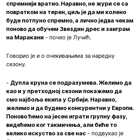
спремнији вратио. Наравно, не жури се са
повратком на терен, циљ је да ми колено
буде потпуно спремно, а лично једва чекам
поново да обучем Звездин дрес и заиграм
на Маракани
- почео је Лучић.
Говорио је и о очекивањима за наредну
сезону.
-
Дупла круна се подразумева. Желимо да
као и у претходној сезони покажемо да
смо најбоља екипа у Србији. Наравно,
желимо и да будемо конкурентни у Европи.
Поново ћемо на јесен играти групну фазу,
видећемо ког такмичења, али биће то
велико искуство за све нас
- подвукао је