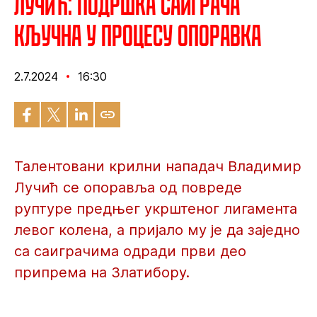
Лучић: Подршка саиграча
кључна у процесу опоравка
2.7.2024
16:30
Талентовани крилни нападач Владимир
Лучић се опоравља од повреде
руптуре предњег укрштеног лигамента
левог колена, а пријало му је да заједно
са саиграчима одради први део
припрема на Златибору.