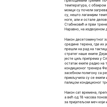
Преподневни тренинг поч
температура, с обзиром 
момци су почели загрева
су, нешто лаганијим темп
ноге, али и остале дело
Стабнковић и први трене
Наравно, на издвојеном 
Након десетоминутног з
средине терена, где их ј
прешли на рад на тактиц
стратег наше екипе Деја
јесте циљ припрема у Сло
остатак екипе радио на 
кондиционог тренера Фед
засебном полигону са р
прикључила су се екипи и
палицом кондиционог тр
Након сат времена, пре
а већ од 18 часова поно
за пријатељски меч који 