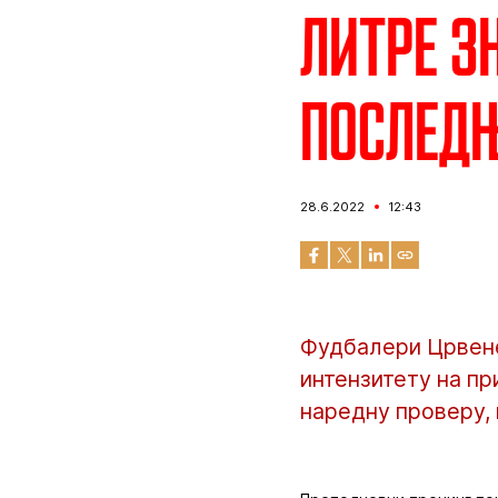
Литре з
последњ
28.6.2022
12:43
Фудбалери Црвене
интензитету на пр
наредну проверу, 