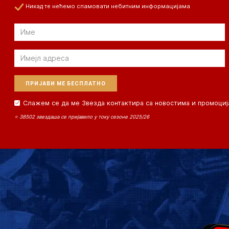
Никад те нећемо спамовати небитним информацијама
Email
Email
Слажем се да ме Звезда контактира са новостима и промоциј
⭐ 38502 звездаша се пријавило у току сезоне 2025/26