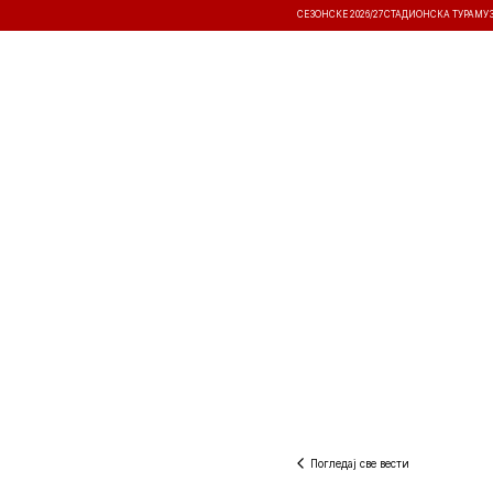
СЕЗОНСКЕ 2026/27
СТАДИОНСКА ТУРА
МУ
ВЕСТИ
ТАКМИЧЕЊА
РЕЗУЛТА
Погледај све вести