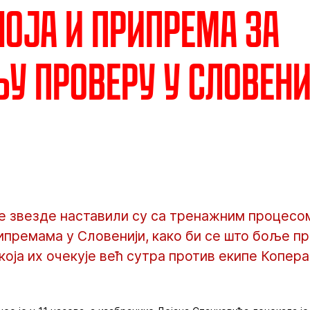
ноја и припрема за
у проверу у Словен
 звезде наставили су са тренажним процесом
ипремама у Словенији, како би се што боље п
која их очекује већ сутра против екипе Копера