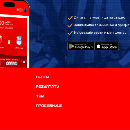
Дигитална улазница на стадион
Занимљива такмичења и вредне
Најсвежије вести и меч центар
Вести
резултати
ТИМ
продавница