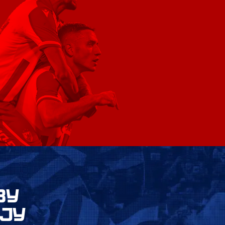
ВУ
ЈУ