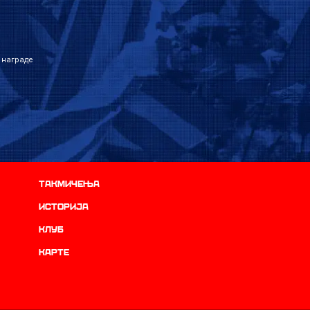
 награде
Такмичења
историја
Клуб
Карте