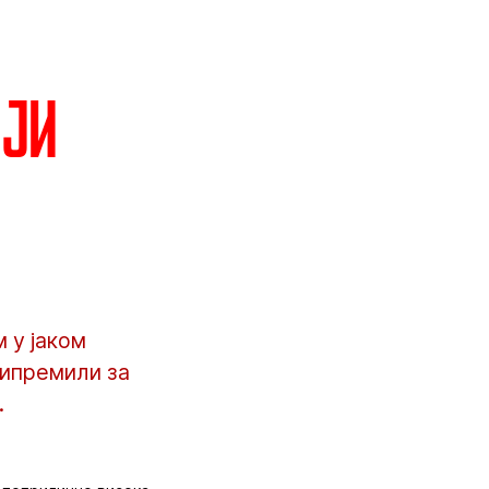
ији
 у јаком
рипремили за
.