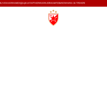
ЗЕЈ
ЧЛАНАРИНА
ФОНДАЦИЈА
ПАРТНЕРИ
КАРИЈЕРА
КАМПОВИ
КЛИНИКА ЗА ТРЕНЕРЕ
ТИ
ИСТОРИЈА
Т