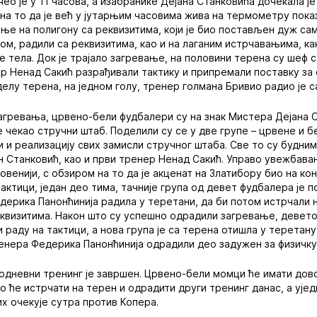
ео је у 11 часова, а изабранике Дејана Станковића дочекала ј
на то да је већ у јутарњим часовима жива на термометру пока
ње на полигону са реквизитима, који је био постављен дуж са
ом, радили са реквизитима, као и на лаганим истрчавањима, ка
ве тела. Док је трајало загревање, на половини терена су шеф 
р Ненад Сакић разрађивали тактику и припремали поставку за
делу терена, на једном голу, тренер голмана Бривио радио је 
агревања, црвено-бели фудбалери су на знак Мистера Дејана 
е чекао стручни штаб. Поделили су се у две групе – црвене и б
и и реализацију свих замисли стручног штаба. Све то су будни
н Станковић, као и први тренер Ненад Сакић. Управо увежбава
венији, с обзиром на то да је акценат на Златибору био на конд
тактици, један део тима, тачније група од девет фудбалера је 
ерика Панонћинија радила у теретани, да би потом истрчали н
еквизитима. Након што су успешно одрадили загревање, девет
 раду на тактици, а нова група је са терена отишла у теретан
енера Федерика Панонћинија одрадили део задужен за физичку
подневни тренинг је завршен. Црвено-бели момци ће имати до
во ће истрчати на терен и одрадити други тренинг данас, а уј
их очекује сутра против Копера.