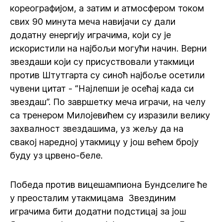
кореографијом, а затим и атмосфером током
свих 90 минута меча навијачи су дали
додатну енергију играчима, који су је
искористили на најбољи могући начин. Верни
звездаши који су присуствовали утакмици
против Штутгарта су синоћ најбоље осетили
чувени цитат - “Најлепши је осећај када си
звездаш”. По завршетку меча играчи, на челу
са тренером Милојевићем су изразили велику
захвалност звездашима, уз жељу да на
свакој наредној утакмицу у још већем броју
буду уз црвено-беле.
Победа против вицешампиона Бундселиге ће
у преосталим утакмицама Звездиним
играчима бити додатни подстицај за још