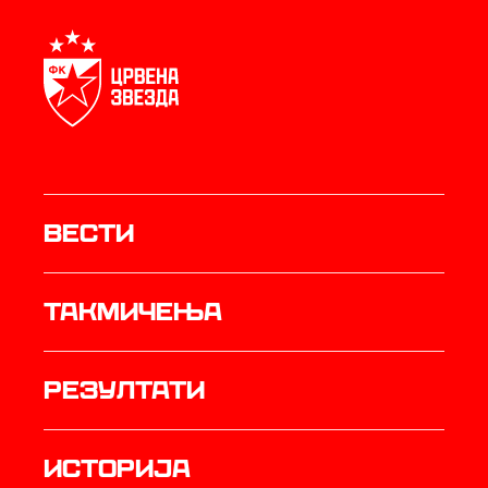
Вести
Такмичења
резултати
историја