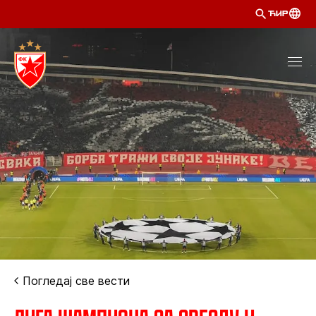
ЋИР
Погледај све вести