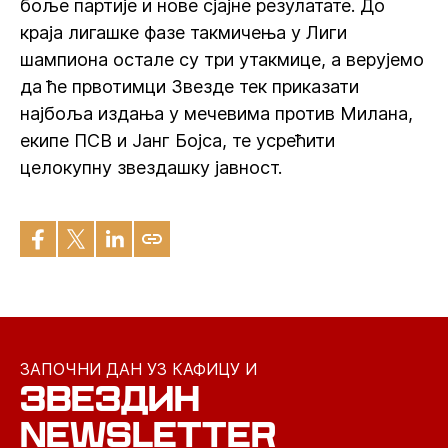
боље партије и нове сјајне резулатате. До
краја лигашке фазе такмичења у Лиги
шампиона остале су три утакмице, а верујемо
да ће првотимци Звезде тек приказати
најбоља издања у мечевима против Милана,
екипе ПСВ и Јанг Бојса, те усрећити
целокупну звездашку јавност.
ЗАПОЧНИ ДАН УЗ КАФИЦУ И
ЗВЕЗДИН
NEWSLETTER