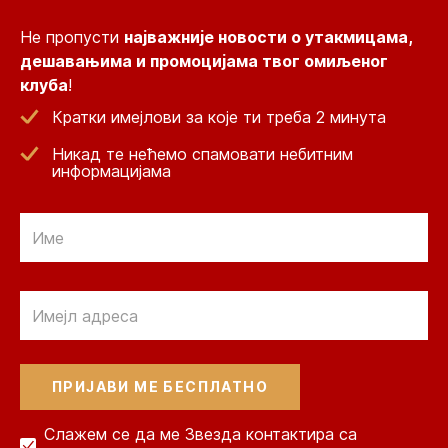
Не пропусти
најважније новости о утакмицама,
дешавањима и промоцијама твог омиљеног
клуба
!
Кратки имејлови за које ти треба 2 минута
Никад те нећемо спамовати небитним
информацијама
Email
Email
Слажем се да ме Звезда контактира са