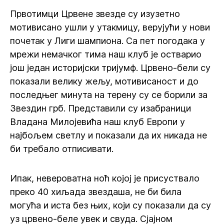
Првотимци Црвене звезде су изузетно
мотивисано ушли у утакмицу, верујући у нови
почетак у Лиги шампиона. Са пет погодака у
мрежи немачког тима наш клуб је остварио
још један историјски тријумф. Црвено-бели су
показали велику жељу, мотивисаност и до
последњег минута на терену су се борили за
Звездин грб. Представили су изабраници
Владана Милојевића наш клуб Европи у
најбољем светлу и показали да их никада не
би требало отписивати.
Ипак, невероватна ноћ којој је присуствало
преко 40 хиљада звездаша, не би била
могућа и иста без њих, који су показали да су
уз црвено-беле увек и свуда. Сјајном