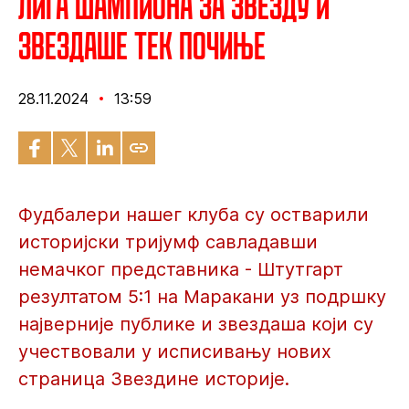
Лига шампиона за Звезду и
звездаше тек почиње
28.11.2024
13:59
Фудбалери нашег клуба су остварили
историјски тријумф савладавши
немачког представника - Штутгарт
резултатом 5:1 на Маракани уз подршку
најверније публике и звездаша који су
учествовали у исписивању нових
страница Звездине историје.