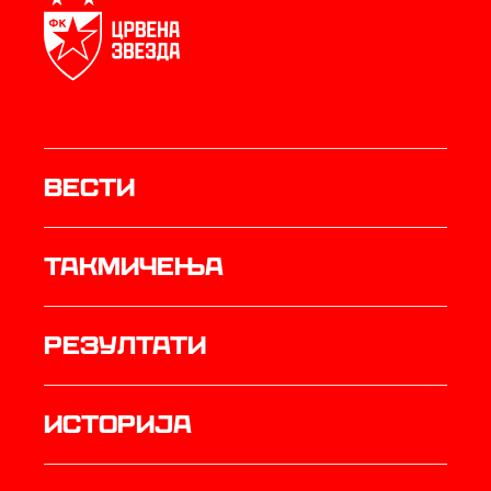
Вести
Такмичења
резултати
историја