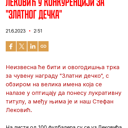
Лековић у конкуренцији за
"Златног дечка"
21.6.2023
2:51
Неизвесна ће бити и овогодишња трка
за чувену награду "Златни дечко", с
обзиром на велика имена која се
налазе у оптицају да понесу лукративну
титулу, а међу њима је и наш Стефан
Лековић.
На листи од 100 фудбалера су се уз Лековића