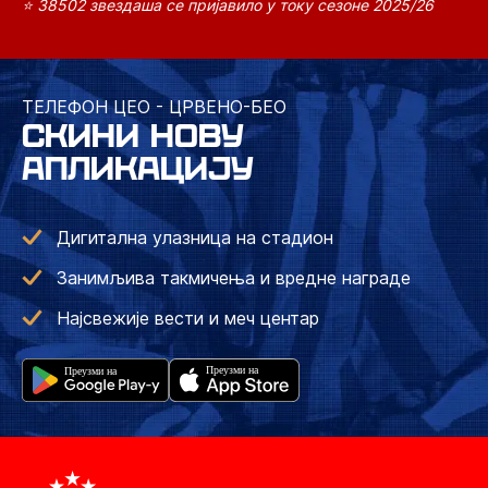
⭐ 38502 звездаша се пријавило у току сезоне 2025/26
ТЕЛЕФОН ЦЕО - ЦРВЕНО-БЕО
СКИНИ НОВУ
АПЛИКАЦИЈУ
Дигитална улазница на стадион
Занимљива такмичења и вредне награде
Најсвежије вести и меч центар