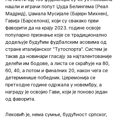
нашли и играчи попут Џуда Белингема (Реал
Мадрид), Џамала Мусијале (Бајерн Михнен),
Гавија (Барселона), који су свакако први
фаворити да на крају 2023. године освоје
популарно признање које се традиционално
додељује будућим фудбалским асовима од
стране италијанског "Тутоспорта". Систем је
такав да новинари гласају за најталентованије
делећи им бодове, а листа се скраћује на 80,
60, 40, а потом и финалних 20, након чега се
детерминише победник. Церемонија се
претходне године одржала у новембру, а
награду је освојио Гави, који је поново један
од фаворита.
Лековић је, нема сумње, будућност српског,