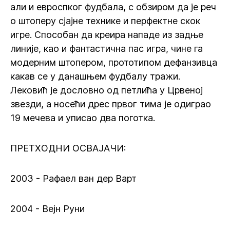
али и евроспког фудбала, с обзиром да је реч
о штоперу сјајне технике и перфектне скок
игре. Способан да креира нападе из задње
линије, као и фантастична пас игра, чине га
модерним штопером, прототипом дефанзивца
какав се у данашњем фудбалу тражи.
Лековић је дословно од петлића у Црвеној
звезди, а носећи дрес првог тима је одиграо
19 мечева и уписао два поготка.
ПРЕТХОДНИ ОСВАЈАЧИ:
2003 - Рафаел ван дер Варт
2004 - Вејн Руни