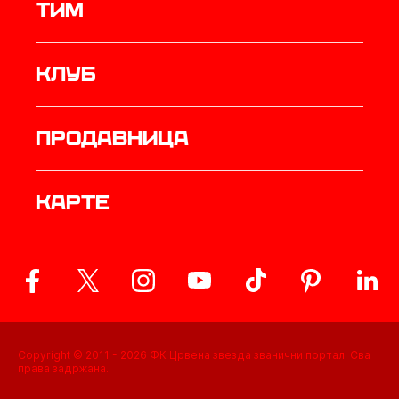
ТИМ
Клуб
продавница
Карте
Copyright © 2011 -
2026
ФК Црвена звезда званични портал. Сва
права задржана.