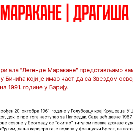
 Маракане | Драгиша
серијала "Легенде Маракане" представљамо ва
у Бинића који је имао част да са Звездом осво
а 1991. године у Барију.
рођен 20. октобра 1961. године у Голубовцу крај Крушевца. У 
ог, док је пре тога наступао за Напредак. Сада већ давне 1987
рве сезоне у Београду се “окитио” титулом првака државе суд
еђутим, даља каријера га је водила у француски Брест, па пот