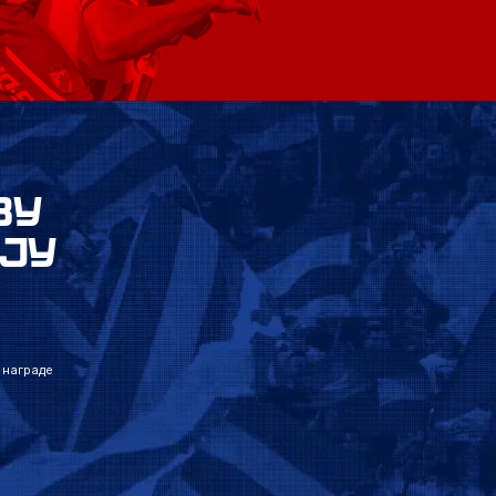
ВУ
ЈУ
 награде