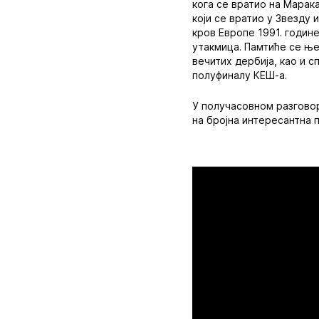
кога се вратио на Марака
који се вратио у Звезду 
кров Европе 1991. године
утакмица. Памтиће се ње
вечитих дербија, као и 
полуфиналу КЕШ-а.
У получасовном разгово
на бројна интересантна 