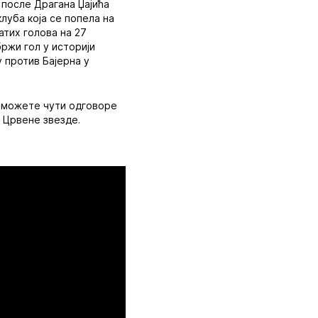
 после Драгана Џајића
клуба која се попела на
атих голова на 27
ржи гол у историји
 против Бајерна у
м можете чути одговоре
и Црвене звезде.