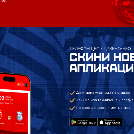
ама
ТЕЛЕФОН ЦЕО - ЦРВЕНО-БЕО
СКИНИ НО
АПЛИКАЦИ
Дигитална улазница на стадион
Занимљива такмичења и вредне
Најсвежије вести и меч центар