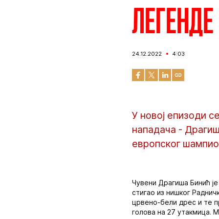
Легенде
24.12.2022
4:03
У новој епизоди 
нападача - Драгиш
европског шампион
Чувени Драгиша Бинић је 
стигао из нишког Радничк
црвено-бели дрес и те п
голова на 27 утакмица. М