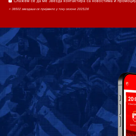
Слажем се да ме Звезда контактира са новостима и промоциј
⭐ 38502 звездаша се пријавило у току сезоне 2025/26