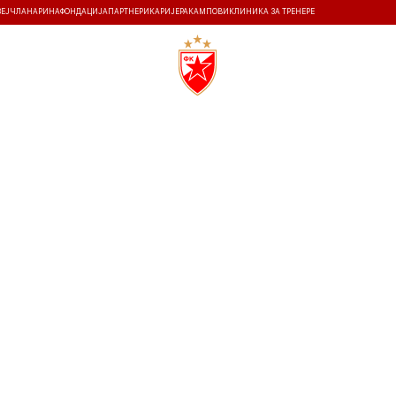
ЗЕЈ
ЧЛАНАРИНА
ФОНДАЦИЈА
ПАРТНЕРИ
КАРИЈЕРА
КАМПОВИ
КЛИНИКА ЗА ТРЕНЕРЕ
ТИ
ИСТОРИЈА
Т