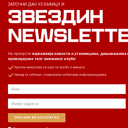
ЗАПОЧНИ ДАН УЗ КАФИЦУ И
ЗВЕЗДИН
NEWSLETT
Не пропусти
најважније новости о утакмицама, дешавањима 
промоцијама твог омиљеног клуба
!
Кратки имејлови за које ти треба 2 минута
Никад те нећемо спамовати небитним информацијама
Email
Email