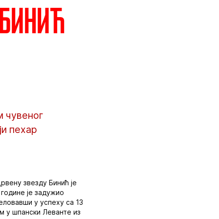
 Бинић
м чувеног
ји пехар
Црвену звезду Бинић је
. године је задужио
еловавши у успеху са 13
ом у шпански Леванте из