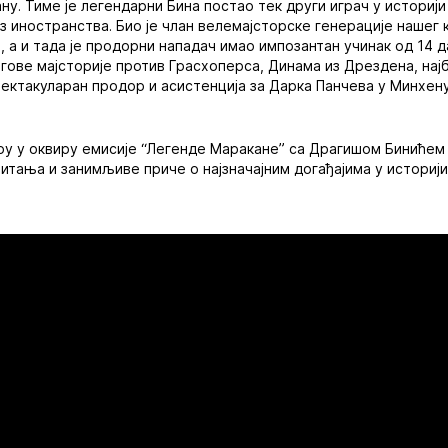
ну. Тиме је легендарни Бина постао тек други играч у историји
из иностранства. Био је члан велемајсторске генерације нашег 
, а и тада је продорни нападач имао импозантан учинак од 14 д
гове мајсторије против Грасхоперса, Динама из Дрездена, најб
спектакуларан продор и асистенција за Дарка Панчева у Минхену
ру у оквиру емисије “Легенде Маракане” са Драгишом Биниће
питања и занимљиве приче о најзначајним догађајима у историј