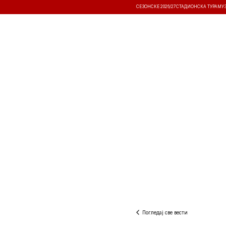
СЕЗОНСКЕ 2026/27
СТАДИОНСКА ТУРА
МУ
ВЕСТИ
ТАКМИЧЕЊА
РЕЗУЛТА
Погледај све вести