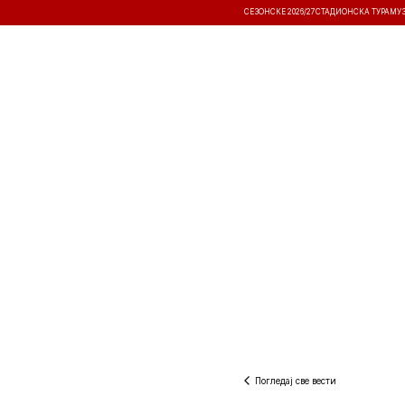
СЕЗОНСКЕ 2026/27
СТАДИОНСКА ТУРА
МУ
ВЕСТИ
ТАКМИЧЕЊА
РЕЗУЛТА
Погледај све вести