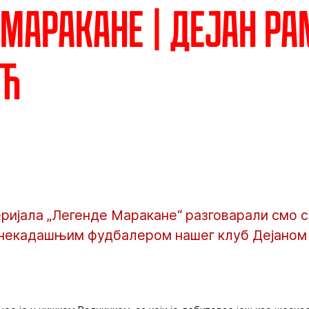
 Маракане | Дејан Р
ић
еријала „Легенде Маракане“ разговарали смо 
 некадашњим фудбалером нашег клуб Дејано