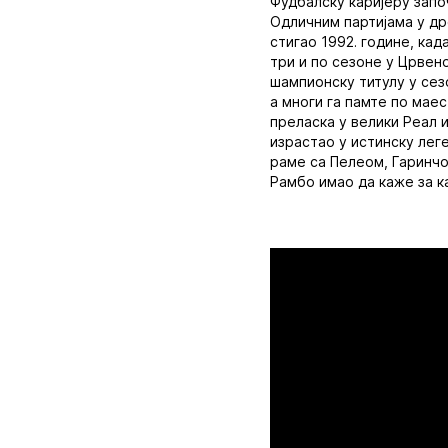
Фудбалску каријеру запо
Одличним партијама у др
стигао 1992. године, кад
три и по сезоне у Црвено
шампионску титулу у сез
а многи га памте по мае
преласка у велики Реал и
израстао у истинску леге
раме са Пелеом, Гаринчо
Рамбо имао да каже за к