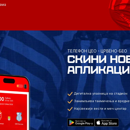
ама
ТЕЛЕФОН ЦЕО - ЦРВЕНО-БЕО
СКИНИ НО
АПЛИКАЦИ
Дигитална улазница на стадион
Занимљива такмичења и вредне
Најсвежије вести и меч центар