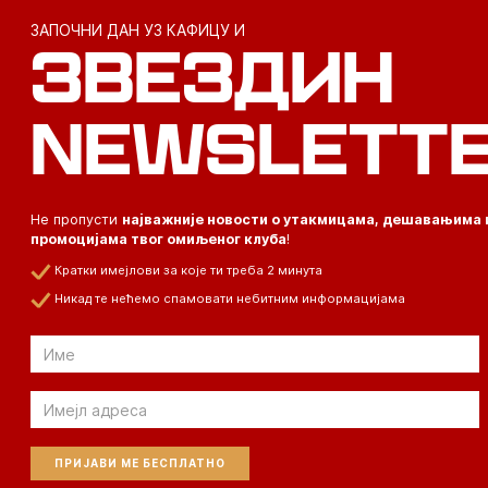
ЗАПОЧНИ ДАН УЗ КАФИЦУ И
ЗВЕЗДИН
NEWSLETT
Не пропусти
најважније новости о утакмицама, дешавањима 
промоцијама твог омиљеног клуба
!
Кратки имејлови за које ти треба 2 минута
Никад те нећемо спамовати небитним информацијама
Email
Email