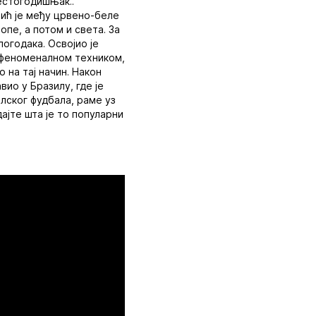
аестогодишњак..
вић је међу црвено-беле
опе, а потом и света. За
погодака. Освојио је
и феноменалном техником,
 на тај начин. Након
вио у Бразилу, где је
илског фудбала, раме уз
ајте шта је то популарни