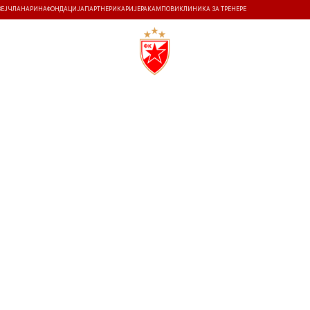
ЗЕЈ
ЧЛАНАРИНА
ФОНДАЦИЈА
ПАРТНЕРИ
КАРИЈЕРА
КАМПОВИ
КЛИНИКА ЗА ТРЕНЕРЕ
ТИ
ИСТОРИЈА
Т