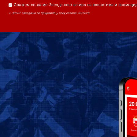
Слажем се да ме Звезда контактира са новостима и промоциј
⭐ 38502 звездаша се пријавило у току сезоне 2025/26