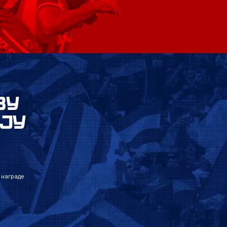
ВУ
ЈУ
 награде