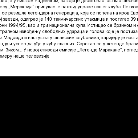
чео је у нишком Радничком, за који је дебитовао још као шесн
есу „Мераклија“ привукао је пажњу управе нашег клуба. Петко
а се разишла легендарна генерација, која се попела на кров Евр
ј звезди, одиграо је 140 такмичарских утакмица и постигао 39 
они 1994/95, као и три национална купа. Истицао се брзином 
стралном извођењу слободних удараца и голова које је постизао
з Мадрида и настушпа у шпанским клубовима, каријеру је наста
нду и успео да уђе у кућу славних. Сврстао се у легенде браз
м, Зиком… У новој епизоди емисије „Легенде Маракане“, поглед
амеру наше телевизије.