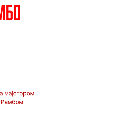
амбо
са мајстором
м Рамбом