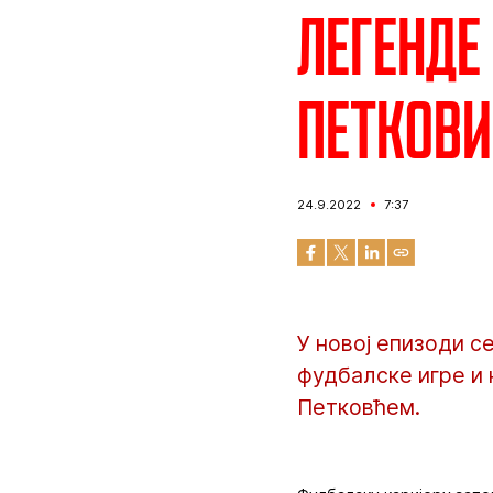
Легенде
Петков
24.9.2022
7:37
У новој епизоди с
фудбалске игре и
Петковћем.