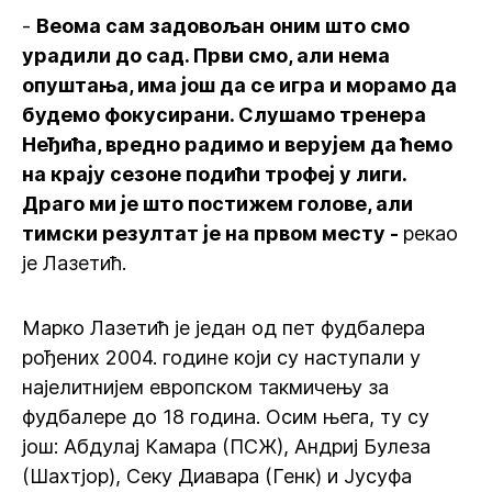
-
Веома сам задовољан оним што смо
урадили до сад. Први смо, али нема
опуштања, има још да се игра и морамо да
будемо фокусирани. Слушамо тренера
Неђића, вредно радимо и верујем да ћемо
на крају сезоне подићи трофеј у лиги.
Драго ми је што постижем голове, али
тимски резултат је на првом месту -
рекао
је Лазетић.
Марко Лазетић је један од пет фудбалера
рођених 2004. године који су наступали у
најелитнијем европском такмичењу за
фудбалере до 18 година. Осим њега, ту су
још: Абдулај Камара (ПСЖ), Андриј Булеза
(Шахтјор), Секу Диавара (Генк) и Јусуфа