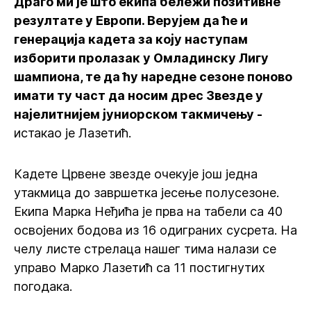
Драго ми је што екипа бележи позитивне
резултате у Европи. Верујем да ће и
генерација кадета за коју наступам
изборити пролазак у Омладинску Лигу
шампиона, те да ћу наредне сезоне поново
имати ту част да носим дрес Звезде у
најелитнијем јуниорском такмичењу -
истакао је Лазетић.
Кадете Црвене звезде очекује још једна
утакмица до завршетка јесење полусезоне.
Екипа Марка Неђића је прва на табели са 40
освојених бодова из 16 одиграних сусрета. На
челу листе стрелаца нашег тима налази се
управо Марко Лазетић са 11 постигнутих
погодака.