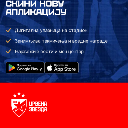
СКИНИ НОВУ
АПЛИКАЦИЈУ
Дигитална улазница на стадион
Занимљива такмичења и вредне награде
Најсвежије вести и меч центар