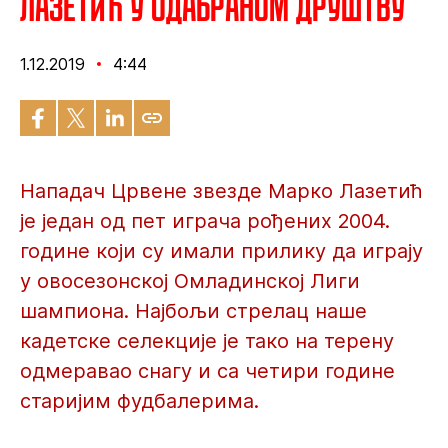
Лазетић у одабраном друштву
1.12.2019
4:44
Нападач Црвене звезде Марко Лазетић
је један од пет играча рођених 2004.
године који су имали прилику да играју
у овосезонској Омладинској Лиги
шампиона. Најбољи стрелац наше
кадетске селекције је тако на терену
одмеравао снагу и са четири године
старијим фудбалерима.