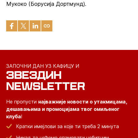
Мукоко (Борусија Дортмунд).
ЗАПОЧНИ ДАН УЗ КАФИЦУ И
ЗВЕЗДИН
NEWSLETTER
Не пропусти
најважније новости о утакмицама,
дешавањима и промоцијама твог омиљеног
клуба
!
Кратки имејлови за које ти треба 2 минута
Никад те нећемо спамовати небитним