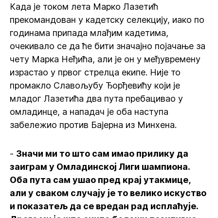
Када је током лета Марко Лазетић
прекомандован у кадетску селекцију, иако по
годинама припада млађим кадетима,
очекивало се да ће бити значајно појачање за
чету Марка Неђића, али је он у међувремену
израстао у првог стрелца екипе. Није то
промакло Славољубу Ђорђевићу који је
младог Лазетића два пута пребацивао у
омладинце, а нападач је оба наступа
забележио против Бајерна из Минхена.
-
Значи ми то што сам имао прилику да
заиграм у Омладинској Лиги шампиона.
Оба пута сам ушао пред крај утакмице,
али у сваком случају је то велико искуство
и показатељ да се вредан рад исплаћује.