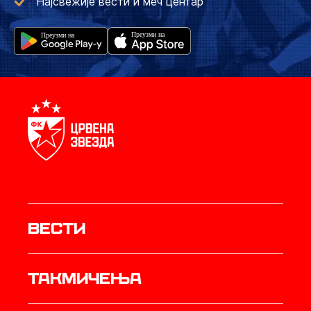
Најсвежије вести и меч центар
Вести
Такмичења