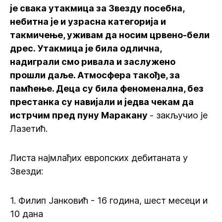
је свака утакмица за Звезду посебна,
небитна је и узрасна категорија и
такмичење, уживам да носим црвено-бели
дрес. Утакмица је била одлична,
надиграли смо ривала и заслужено
прошли даље. Атмосфера такође, за
памћење. Деца су била феноменална, без
престанка су навијали и једва чекам да
истрчим пред пуну Маракану
- закључио је
Лазетић.
Листа најмлађих европских дебитаната у
Звезди:
1. Филип Јанковић - 16 година, шест месеци и
10 дана