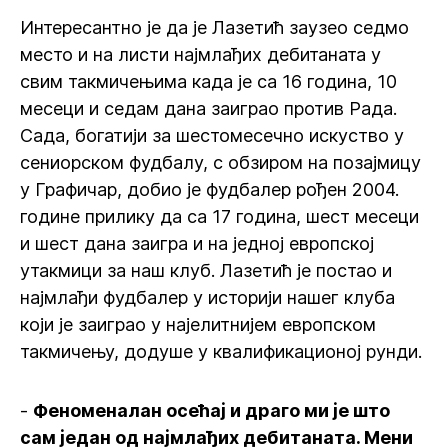
Интересантно је да је Лазетић заузео седмо
место и на листи најмлађих дебитаната у
свим такмичењима када је са 16 година, 10
месеци и седам дана заиграо против Рада.
Сада, богатији за шестомесечно искуство у
сениорском фудбалу, с обзиром на позајмицу
у Графичар, добио је фудбалер рођен 2004.
године прилику да са 17 година, шест месеци
и шест дана заигра и на једној европској
утакмици за наш клуб. Лазетић је постао и
најмлађи фудбалер у историји нашег клуба
који је заиграо у најелитнијем европском
такмичењу, додуше у квалификационој рунди.
-
Феноменалан осећај и драго ми је што
сам један од најмлађих дебитаната. Мени