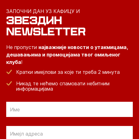
ЗАПОЧНИ ДАН УЗ КАФИЦУ И
ЗВЕЗДИН
NEWSLETTER
Не пропусти
најважније новости о утакмицама,
дешавањима и промоцијама твог омиљеног
клуба
!
Кратки имејлови за које ти треба 2 минута
Никад те нећемо спамовати небитним
информацијама
Email
Email