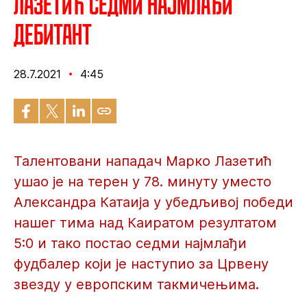
Лазетић седми најмлађи
дебитант
28.7.2021
4:45
Талентовани нападач Марко Лазетић
ушао је на терен у 78. минуту уместо
Александра Катаија у убедљивој победи
нашег тима над Каиратом резултатом
5:0 и тако постао седми најмлађи
фудбалер који је наступио за Црвену
звезду у европским такмичењима.