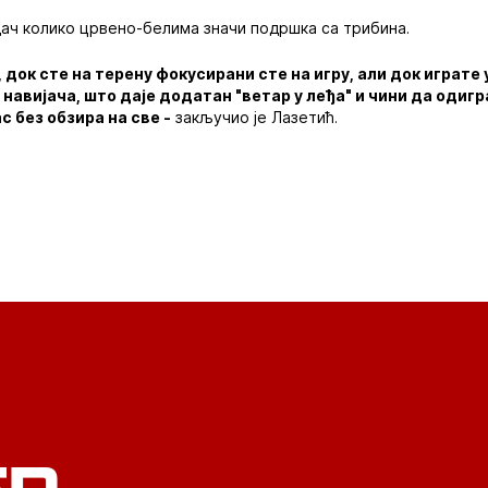
ач колико црвено-белима значи подршка са трибина.
, док сте на терену фокусирани сте на игру, али док играт
 навијача, што даје додатан "ветар у леђа" и чини да одигр
ас без обзира на све -
закључио је Лазетић.