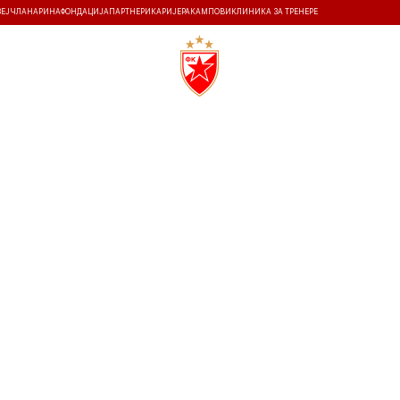
ЗЕЈ
ЧЛАНАРИНА
ФОНДАЦИЈА
ПАРТНЕРИ
КАРИЈЕРА
КАМПОВИ
КЛИНИКА ЗА ТРЕНЕРЕ
ТИ
ИСТОРИЈА
Т