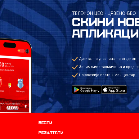
ТЕЛЕФОН ЦЕО - ЦРВЕНО-БЕО
СКИНИ НО
АПЛИКАЦИ
Дигитална улазница на стадион
Занимљива такмичења и вредне
Најсвежије вести и меч центар
Вести
резултати