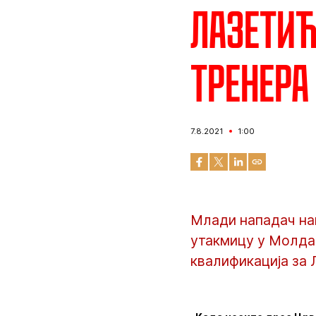
Лазетић
тренера
7.8.2021
1:00
Млади нападач на
утакмицу у Молда
квалификација за 