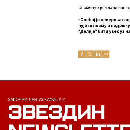
Споменуо је млади напад
-Осећај је невероватан
чујете песму и подршку
"Делије" бити увек уз н
ЗАПОЧНИ ДАН УЗ КАФИЦУ И
ЗВЕЗДИН