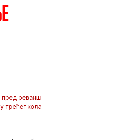
ње
а пред реванш
у трећег кола