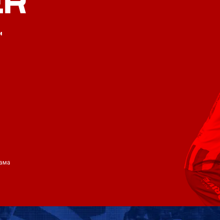
ER
и
ама