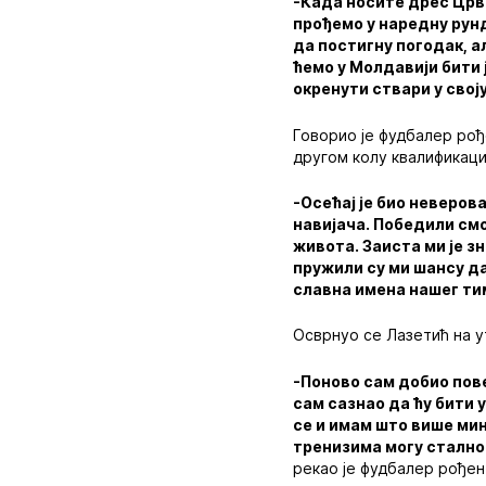
-Када носите дрес Црве
прођемо у наредну рунд
да постигну погодак, а
ћемо у Молдавији бити 
окренути ствари у свој
Говорио је фудбалер рођ
другом колу квалификаци
-Осећај је био неверов
навијача. Победили смо
живота. Заиста ми је з
пружили су ми шансу да
славна имена нашег ти
Осврнуо се Лазетић на у
-Поново сам добио пов
сам сазнао да ћу бити 
се и имам што више мин
тренизима могу стално 
рекао је фудбалер рођен