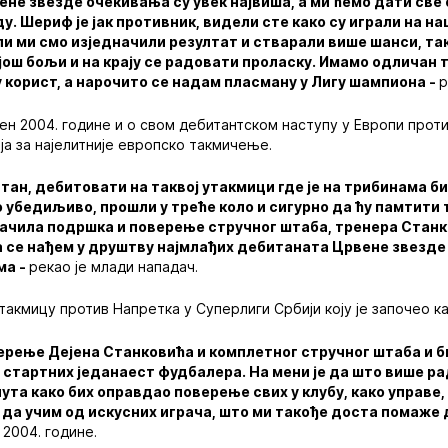
не звезде очекивања су увек највиша, а ми ћемо дати све
у. Шериф је јак противник, видели сте како су играли на на
ли ми смо изједначили резултат и стварали више шанси, та
још бољи и на крају се радовати проласку. Имамо одличан 
у корист, а нарочито се надам пласману у Лигу шампиона -
р
ен 2004. године и о свом дебитантском наступу у Европи проти
ја за најелитније европско такмичење.
атан, дебитовати на таквој утакмици где је на трибинама б
 убедиљиво, прошли у треће коло и сигурно да ћу памтити 
начила подршка и поверење стручног штаба, тренера Станк
 се нађем у друштву најмлађих дебитаната Црвене звезде 
ма -
рекао је млади нападач.
такмицу против Напретка у Суперлиги Србији коју је започео к
ерење Дејена Станковића и комплетног стручног штаба и б
у стартних једанаест фудбалера. На мени је да што више р
ута како бих оправдао поверење свих у клубу, како управе, 
да учим од искусних играча, што ми такође доста помаже 
 2004. године.