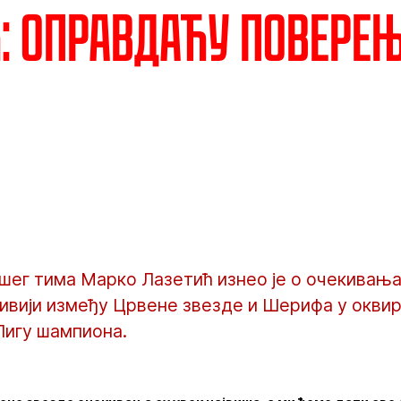
: Оправдаћу повере
шег тима Марко Лазетић изнео је о очекивањ
ивији између Црвене звезде и Шерифа у оквир
Лигу шампиона.