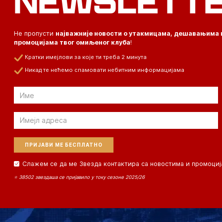
NEWSLETT
Не пропусти
најважније новости о утакмицама, дешавањима 
промоцијама твог омиљеног клуба
!
Кратки имејлови за које ти треба 2 минута
Никад те нећемо спамовати небитним информацијама
Email
Email
Слажем се да ме Звезда контактира са новостима и промоциј
⭐ 38502 звездаша се пријавило у току сезоне 2025/26