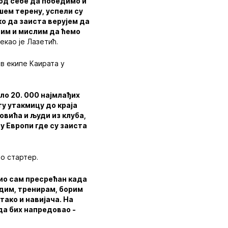
 од себе да победимо и
шем терену, успели су
ко да заиста верујем да
тим и мислим да ћемо
екао је Лазетић.
в екипе Каирата у
ило 20. 000 најмлађих
ту утакмицу до краја
овића и људи из клуба,
у Европи где су заиста
ао стартер.
ио сам пресрећан када
адим, тренирам, борим
тако и навијача. На
да бих напредовао -