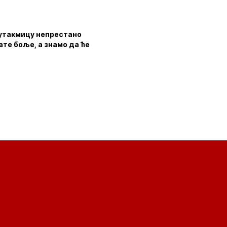
е утакмицу непрестано
ате боље, а знамо да ће