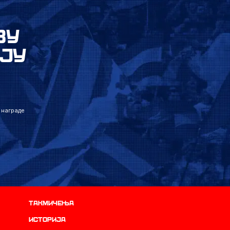
ВУ
ЈУ
 награде
Такмичења
историја