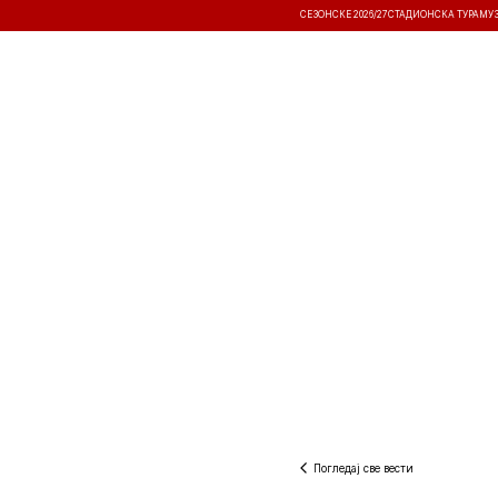
СЕЗОНСКЕ 2026/27
СТАДИОНСКА ТУРА
МУ
ВЕСТИ
ТАКМИЧЕЊА
РЕЗУЛТА
Погледај све вести