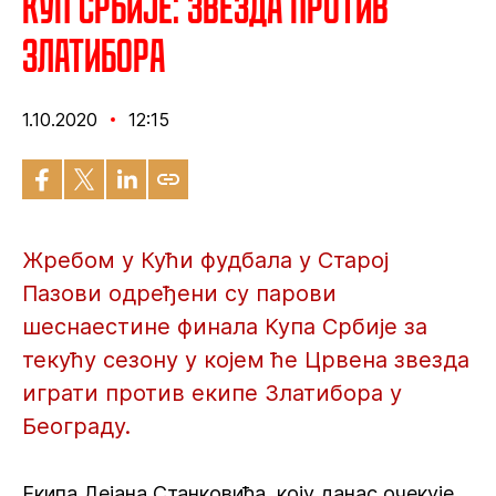
Куп Србије: Звезда против
Златибора
1.10.2020
12:15
Жребом у Кући фудбала у Старој
Пазови одређени су парови
шеснаестине финала Купа Србије за
текућу сезону у којем ће Црвена звезда
играти против екипе Златибора у
Београду.
Екипа Дејана Станковића, коју данас очекује