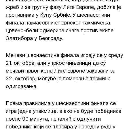
жреб и за групну фазу Лиге Европе, добила је
противника у Купу Србије. У шеснаестини
финала најмасовнијег српског такмичења
црвено-бели одмериће снаге против екипе
Златибора у Београду.
Мечеви шеснаестине финала играју се у среду
21. октобра, али упркос чињеници да су
мечеви првог кола Лиге Европе заказани за
22. октобар, могуће је померање термина
одигравања.
Према правилима у шеснаестини финала се
игра једна утакмица, а ако не буде победника
после 90 минута, пенали ће одлучити
победника који се пласира у наредну рудну