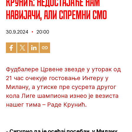
Крунић: Недостајаће нам
навијачи, али спремни смо
30.9.2024
20:00
Фудбалере Црвене звезде у уторак од
21 час очекује гостовање Интеру у
Милану, а утиске пре сусрета другог
кола Лиге шампиона изнео је везиста
нашег тима – Раде Крунић.
-
Сигурно да је осећај посебан, у Милану