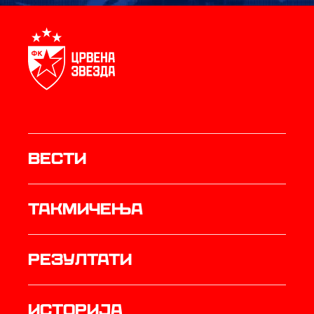
Вести
Такмичења
резултати
историја