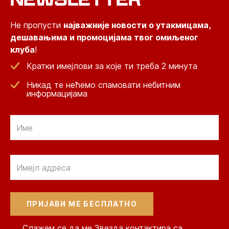
Не пропусти
најважније новости о утакмицама,
дешавањима и промоцијама твог омиљеног
клуба
!
Кратки имејлови за које ти треба 2 минута
Никад те нећемо спамовати небитним
информацијама
Email
Email
Слажем се да ме Звезда контактира са