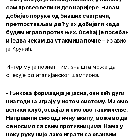
сам провео велики део каријере. Нисам
добијао поруке од бивших саиграча,
претпостављам да ћу их добијати када
будем играо против њих. Осећај је посебан
и једва чекам да утакмица почне
– изјавио
је Крунић.
Интер му је познат тим, зна шта може да
очекује од италијанског шампиона.
-
Њихова формација је јасна, они већ дуги
низ година играју у истом систему. Ми смо
велики клуб, освајали смо ово такмичење.
Направили смо одличну екипу, можемо да
се носимо са свим противницима. Нама у
неку руку није лако играти са оваквим