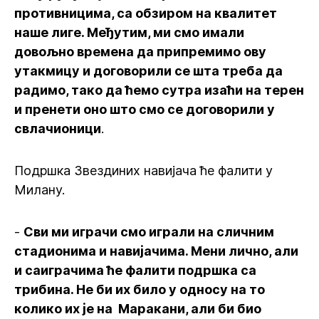
противницима, са обзиром на квалитет
наше лиге. Међутим, ми смо имали
довољно времена да припремимо ову
утакмицу и договорили се шта треба да
радимо, тако да ћемо сутра изаћи на терен
и пренети оно што смо се договорили у
свлачионици
.
Подршка Звездиних навијача ће фалити у
Милану.
-
Сви ми играчи смо играли на сличним
стадионима и навијачима. Мени лично, али
и саиграчима ће фалити подршка са
трибина. Не би их било у односу на то
колико их је на Маракани, али би био