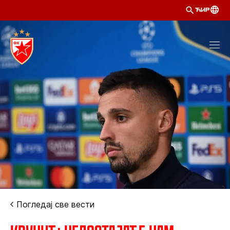
ЋИР
Погледај све вести