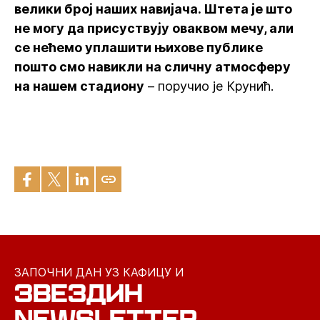
велики број наших навијача. Штета је што
не могу да присуствују оваквом мечу, али
се нећемо уплашити њихове публике
пошто смо навикли на сличну атмосферу
на нашем стадиону
– поручио је Крунић.
ЗАПОЧНИ ДАН УЗ КАФИЦУ И
ЗВЕЗДИН
NEWSLETTER