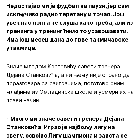
Недостајао ми је фудбал на паузи, јер сам
искључиво радио теретану и трчао. Још
увек нас лопта не слуша како треба, али из
тренинга у тренинг ћемо то усавршавати.
Има још месец дана до прве такмичарске
утакмице.
Значе младом Крстовићу савети тренера
Дејана Станковића, а ни њему није страно да
поразговара са саиграчима, поготово оним
млађима из Омладинске школе и усмери их на
прави начин.
-
Много ми значе савети тренера Дејана
Станковића. Играо је најбољу лигу на
свету, освојио Лигу шампиона и заиста се