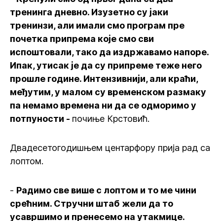
тренинга дневно. Изузетно су јаки
тренинзи, али имали смо програм пре
почетка припрема које смо сви
испоштовали, тако да издржавамо напоре.
Ипак, утисак је да су припреме теже него
прошле године. Интензивнији, али краћи,
међутим, у малом су временском размаку
па немамо времена ни да се одморимо у
потпуности -
почиње Крстовић.
Двадесетогодишњем центарфору прија рад са
лоптом.
-
Радимо све више с лоптом и то ме чини
срећним. Стручни штаб жели да то
усавршимо и пренесемо на утакмице.