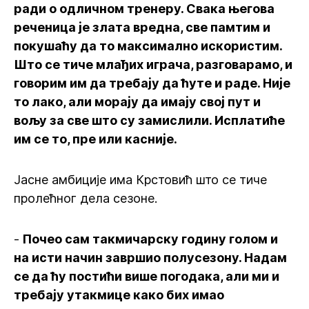
ради о одличном тренеру. Свака његова
реченица је злата вредна, све памтим и
покушаћу да то максимално искористим.
Што се тиче млађих играча, разговарамо, и
говорим им да требају да ћуте и раде. Није
то лако, али морају да имају свој пут и
вољу за све што су замислили. Исплатиће
им се то, пре или касније.
Јасне амбиције има Крстовић што се тиче
пролећног дела сезоне.
-
Почео сам такмичарску годину голом и
на исти начин завршио полусезону. Надам
се да ћу постићи више погодака, али ми и
требају утакмице како бих имао