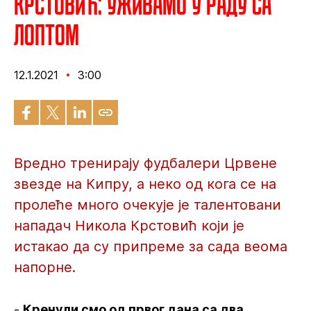
Крстовић: Уживамо у раду са
лоптом
12.1.2021
3:00
Вредно тренирају фудбалери Црвене
звезде на Кипру, а неко од кога се на
пролеће много очекује је талентовани
нападач Никола Крстовић који је
истакао да су припреме за сада веома
напорне.
-
Кренули смо од првог дана са два