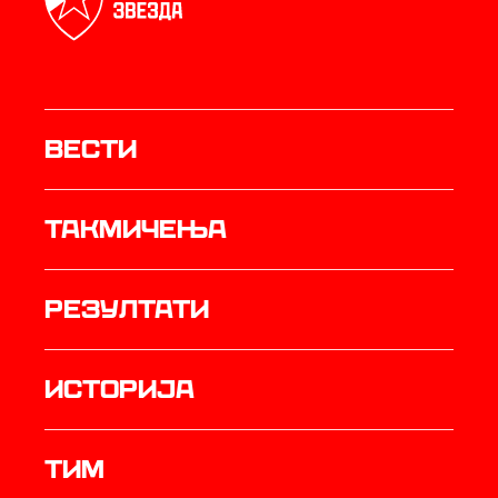
Вести
Такмичења
резултати
историја
ТИМ