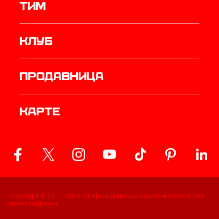
ТИМ
Клуб
продавница
Карте
Copyright © 2011 -
2026
ФК Црвена звезда званични портал. Сва
права задржана.