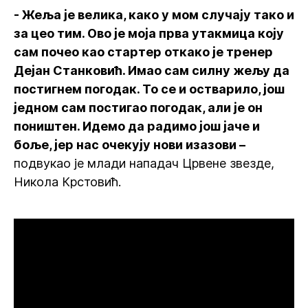
- Жеља је велика, како у мом случају тако и
за цео тим. Ово је моја прва утакмица коју
сам почео као стартер откако је тренер
Дејан Станковић. Имао сам силну жељу да
постигнем погодак. То се и остварило, још
једном сам постигао погодак, али је он
поништен. Идемо да радимо још јаче и
боље, јер нас очекују нови изазови –
подвукао је млади нападач Црвене звезде,
Никола Крстовић.