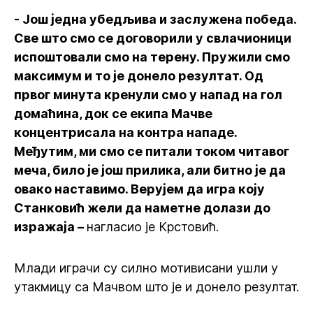
- Још једна убедљива и заслужена победа.
Све што смо се договорили у свлачионици
испоштовали смо на терену. Пружили смо
максимум и то је донело резултат. Од
првог минута кренули смо у напад на гол
домаћина, док се екипа Мачве
концентрисала на контра нападе.
Међутим, ми смо се питали током читавог
меча, било је још прилика, али битно је да
овако наставимо. Верујем да игра коју
Станковић жели да наметне долази до
изражаја –
нагласио је Крстовић.
Млади играчи су силно мотивисани ушли у
утакмицу са Мачвом што је и донело резултат.