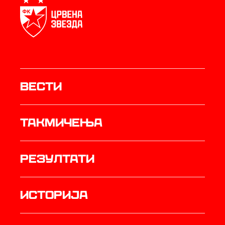
Вести
Такмичења
резултати
историја