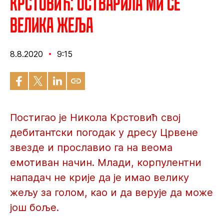
Крстовић: Остварила ми се
велика жеља
8.8.2020
9:15
Постигао је Никола Крстовић свој
дебитантски погодак у дресу Црвене
звезде и прославио га на веома
емотиван начин. Млади, корпулентни
нападач не крије да је имао велику
жељу за голом, као и да верује да може
још боље.