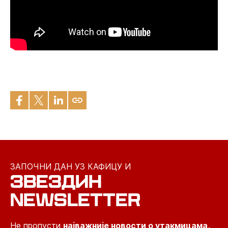
ЗАПОЧНИ ДАН УЗ КАФИЦУ И
ЗВЕЗДИН
NEWSLETTER
Не пропусти
најважније новости о утакмицама,